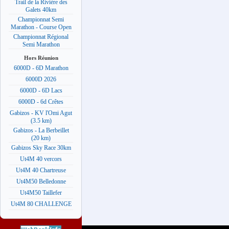
Trail de la Rivière des
Galets 40km
Championnat Semi
Marathon - Course Open
Championnat Régional
Semi Marathon
Hors Réunion
6000D - 6D Marathon
6000D 2026
6000D - 6D Lacs
6000D - 6d Crêtes
Gabizos - KV l'Omi Agut
(3.5 km)
Gabizos - La Berbeillet
(20 km)
Gabizos Sky Race 30km
Ut4M 40 vercors
Ut4M 40 Chartreuse
Ut4M50 Belledonne
Ut4M50 Taillefer
Ut4M 80 CHALLENGE