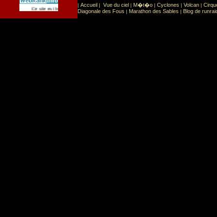
Accueil
Vue du ciel
M�t�o
Cyclones
Volcan
Cirqu
|
|
|
|
|
|
Sport
Sports extr�mes
Ce site est list� dans la cat�gorie
:
Diagonale des Fous
Marathon des Sables
Blog de runrai
|
|