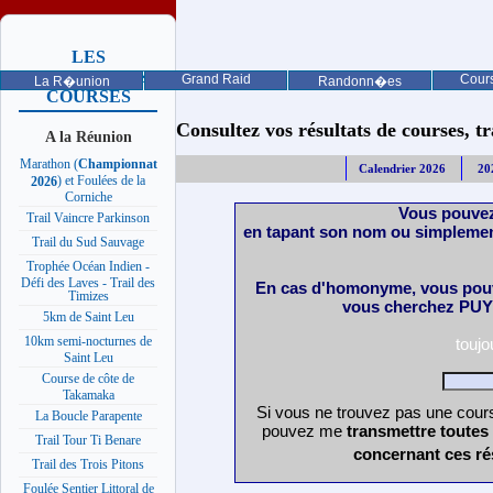
LES
PROCHAINES
Grand Raid
Cours
La R�union
Randonn�es
COURSES
Consultez vos résultats de courses, trai
A la Réunion
Marathon (
Championnat
Calendrier 2026
20
) et Foulées de la
2026
Corniche
Vous pouvez
Trail Vaincre Parkinson
en tapant son nom ou simplemen
Trail du Sud Sauvage
Trophée Océan Indien -
Défi des Laves - Trail des
En cas d'homonyme, vous pouv
Timizes
vous cherchez PUY 
5km de Saint Leu
10km semi-nocturnes de
touj
Saint Leu
Course de côte de
Takamaka
Si vous ne trouvez pas une cours
La Boucle Parapente
pouvez me
transmettre toutes
Trail Tour Ti Benare
concernant ces ré
Trail des Trois Pitons
Foulée Sentier Littoral de