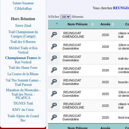
Sainte-Suzanne
Vous cherchez
REUNGOA
CiMaSaRun
Afficher
éléments
Hors Réunion
Nom Prénom
Année
Co
Sierre Zinal
Trail Championnat du
REUNGOAT
cilaos
2026
Canigou (Canigó)
GWENDOLINE
trail
Trail des 6 Burons
REUNGOAT
10km-n
2026
Méribel Trails et Km
Gwendoline
st-deni
Vertical
REUNGOAT
Championnat France
de
2026
trail-du
Gwendoline
Km Vertical
Trail des Hauts Forts
REUNGOAT
trail-de
2026
Gwendoline
cordis
La Course de la Rhune
Val Tho Summit Games -
REUNGOAT
2025
boucle
Gwendoline
Trail Pursuit
Marathon du Montcalm -
REUNGOAT
10km-n
2025
Trail des Novis -
Gwendoline
st-deni
PICaPICA
TIGNES Trail
REUNGOAT
cilaos
2025
GWENDOLINE
trail
KMV du Criou
REUNGOAT
Trails Alpins du Grand
2025
festi-tra
Gwendoline
Bec
Nom Prénom
Année
Co