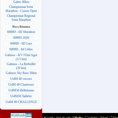
Galets 40km
Championnat Semi
Marathon - Course Open
Championnat Régional
Semi Marathon
Hors Réunion
6000D - 6D Marathon
6000D 2026
6000D - 6D Lacs
6000D - 6d Crêtes
Gabizos - KV l'Omi Agut
(3.5 km)
Gabizos - La Berbeillet
(20 km)
Gabizos Sky Race 30km
Ut4M 40 vercors
Ut4M 40 Chartreuse
Ut4M50 Belledonne
Ut4M50 Taillefer
Ut4M 80 CHALLENGE
Accueil
Vue du ciel
M�t�o
Cyclones
Volcan
Cirqu
|
|
|
|
|
|