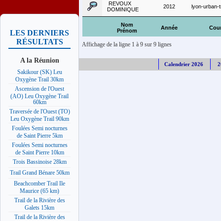
REVOUX
2012
lyon-urban-t
DOMINIQUE
Nom
Année
Cou
Prénom
LES DERNIERS
RÉSULTATS
Affichage de la ligne 1 à 9 sur 9 lignes
A la Réunion
Calendrier 2026
2
Sakikour (SK) Leu
Oxygène Trail 30km
Ascension de l'Ouest
(AO) Leu Oxygène Trail
60km
Traversée de l'Ouest (TO)
Leu Oxygène Trail 90km
Foulées Semi nocturnes
de Saint Pierre 5km
Foulées Semi nocturnes
de Saint Pierre 10km
Trois Bassinoise 28km
Trail Grand Bénare 50km
Beachcomber Trail Ile
Maurice (65 km)
Trail de la Rivière des
Galets 15km
Trail de la Rivière des