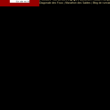
Sport
Sports extr�mes
Ce site est list� dans la cat�gorie
:
Diagonale des Fous
Marathon des Sables
Blog de runrai
|
|