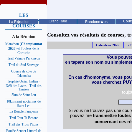
LES
PROCHAINES
Grand Raid
Cours
La R�union
Randonn�es
COURSES
Consultez vos résultats de courses, trai
A la Réunion
Marathon (
Championnat
Calendrier 2026
20
) et Foulées de la
2026
Corniche
Vous pouvez
Trail Vaincre Parkinson
en tapant son nom ou simplemen
Trail du Sud Sauvage
Course de côte de
Takamaka
En cas d'homonyme, vous pouv
Trophée Océan Indien -
vous cherchez PUY 
Défi des Laves - Trail des
Timizes
touj
5km de Saint Leu
10km semi-nocturnes de
Saint Leu
Si vous ne trouvez pas une cours
La Boucle Parapente
pouvez me
transmettre toutes
Trail Tour Ti Benare
concernant ces ré
Trail des Trois Pitons
Foulée Sentier Littoral de