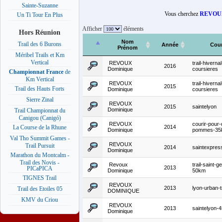
Sainte-Suzanne
Vous cherchez
REVOUX
Un Ti Tour En Plus
Afficher
éléments
Hors Réunion
Nom
Trail des 6 Burons
Année
Cou
Prénom
Méribel Trails et Km
Vertical
REVOUX
trail-hiverna
2016
Dominique
coursieres
Championnat France
de
Km Vertical
REVOUX
trail-hiverna
2015
Trail des Hauts Forts
Dominique
coursieres
Sierre Zinal
REVOUX
2015
saintelyon
Dominique
Trail Championnat du
Canigou (Canigó)
REVOUX
courir-pour-
2014
La Course de la Rhune
Dominique
pommes-35
Val Tho Summit Games -
REVOUX
Trail Pursuit
2014
saintexpres
Dominique
Marathon du Montcalm -
Trail des Novis -
Revoux
trail-saint-
2013
PICaPICA
Dominique
50km
TIGNES Trail
REVOUX
2013
lyon-urban-t
Trail des Etoiles 05
DOMINIQUE
KMV du Criou
REVOUX
2013
saintelyon-
Dominique