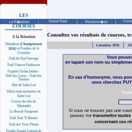
LES
PROCHAINES
Grand Raid
Cours
La R�union
Randonn�es
COURSES
Consultez vos résultats de courses, trai
A la Réunion
Marathon (
Championnat
Calendrier 2026
20
) et Foulées de la
2026
Corniche
Vous pouvez
Trail du Sud Sauvage
en tapant son nom ou simplemen
Trail Vaincre Parkinson
Trophée Océan Indien -
Défi des Laves - Trail des
En cas d'homonyme, vous pouv
Timizes
vous cherchez PUY 
5km de Saint Leu
10km semi-nocturnes de
touj
Saint Leu
Course de côte de
Takamaka
Si vous ne trouvez pas une cours
La Boucle Parapente
pouvez me
transmettre toutes
Trail Tour Ti Benare
concernant ces ré
Trail des Trois Pitons
Foulée Sentier Littoral de