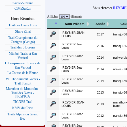
Sainte-Suzanne
Vous cherchez
REYBIER
CiMaSaRun
Afficher
éléments
Hors Réunion
Nom Prénom
Année
Cou
Trail des Hauts Forts
Sierre Zinal
REYBIER JEAN
2017
transju-36
LOUIS
Trail Championnat du
Canigou (Canigó)
REYBIER Jean
2016
transju-36
Trail des 6 Burons
Louis
Méribel Trails et Km
REYBIER Jean
2014
trail-verb
Vertical
Louis
Championnat France
de
Km Vertical
REYBIER Jean
2014
aravis-5
Louis
La Course de la Rhune
Val Tho Summit Games -
REYBIER Jean
2014
transju-36
Louis
Trail Pursuit
Marathon du Montcalm -
REYBIER Jean
2013
transju-36
Trail des Novis -
Louis
PICaPICA
TIGNES Trail
REYBIER JEAN
marathon
2013
LOUIS
blanc
KMV du Criou
REYBIER Jean
Trails Alpins du Grand
2012
transju-36
Louis
Bec
REYBIER Jean