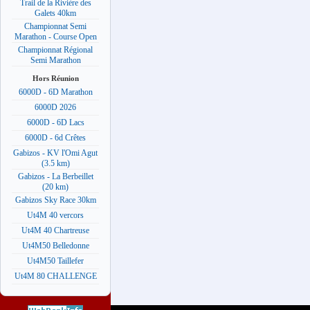
Trail de la Rivière des
Galets 40km
Championnat Semi
Marathon - Course Open
Championnat Régional
Semi Marathon
Hors Réunion
6000D - 6D Marathon
6000D 2026
6000D - 6D Lacs
6000D - 6d Crêtes
Gabizos - KV l'Omi Agut
(3.5 km)
Gabizos - La Berbeillet
(20 km)
Gabizos Sky Race 30km
Ut4M 40 vercors
Ut4M 40 Chartreuse
Ut4M50 Belledonne
Ut4M50 Taillefer
Ut4M 80 CHALLENGE