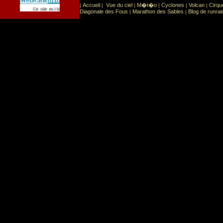
Accueil
Vue du ciel
M�t�o
Cyclones
Volcan
Cirqu
|
|
|
|
|
|
Sport
Sports extr�mes
Ce site est list� dans la cat�gorie
:
Diagonale des Fous
Marathon des Sables
Blog de runrai
|
|