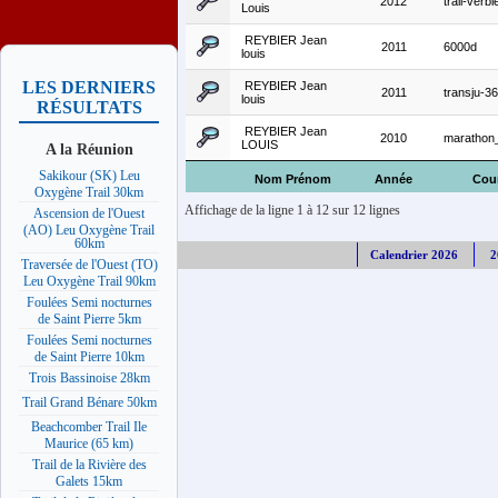
2012
trail-verb
Louis
REYBIER Jean
2011
6000d
louis
LES DERNIERS
REYBIER Jean
2011
transju-36
louis
RÉSULTATS
REYBIER Jean
2010
marathon
LOUIS
A la Réunion
Sakikour (SK) Leu
Nom Prénom
Année
Cou
Oxygène Trail 30km
Affichage de la ligne 1 à 12 sur 12 lignes
Ascension de l'Ouest
(AO) Leu Oxygène Trail
60km
Calendrier 2026
2
Traversée de l'Ouest (TO)
Leu Oxygène Trail 90km
Foulées Semi nocturnes
de Saint Pierre 5km
Foulées Semi nocturnes
de Saint Pierre 10km
Trois Bassinoise 28km
Trail Grand Bénare 50km
Beachcomber Trail Ile
Maurice (65 km)
Trail de la Rivière des
Galets 15km