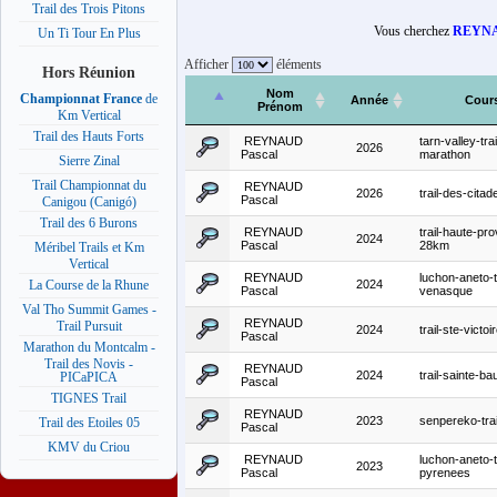
Trail des Trois Pitons
Vous cherchez
REYNA
Un Ti Tour En Plus
Afficher
éléments
Hors Réunion
Nom
Championnat France
de
Année
Cour
Prénom
Km Vertical
Trail des Hauts Forts
REYNAUD
tarn-valley-trai
2026
Pascal
marathon
Sierre Zinal
Trail Championnat du
REYNAUD
2026
trail-des-cita
Pascal
Canigou (Canigó)
Trail des 6 Burons
REYNAUD
trail-haute-pr
2024
Pascal
28km
Méribel Trails et Km
Vertical
REYNAUD
luchon-aneto-tr
2024
La Course de la Rhune
Pascal
venasque
Val Tho Summit Games -
REYNAUD
Trail Pursuit
2024
trail-ste-victo
Pascal
Marathon du Montcalm -
Trail des Novis -
REYNAUD
2024
trail-sainte-
PICaPICA
Pascal
TIGNES Trail
REYNAUD
2023
senpereko-tra
Trail des Etoiles 05
Pascal
KMV du Criou
REYNAUD
luchon-aneto-t
2023
Pascal
pyrenees