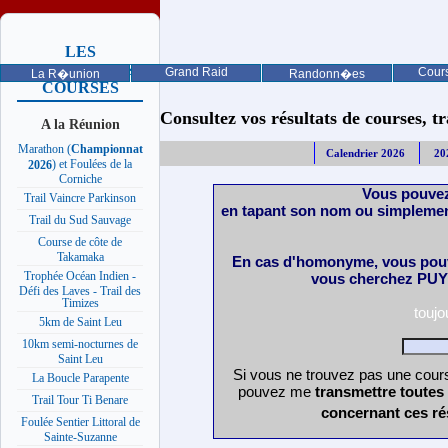
LES
PROCHAINES
Grand Raid
Cours
La R�union
Randonn�es
COURSES
Consultez vos résultats de courses, trai
A la Réunion
Marathon (
Championnat
Calendrier 2026
20
) et Foulées de la
2026
Corniche
Vous pouvez
Trail Vaincre Parkinson
en tapant son nom ou simplemen
Trail du Sud Sauvage
Course de côte de
Takamaka
En cas d'homonyme, vous pouv
Trophée Océan Indien -
vous cherchez PUY 
Défi des Laves - Trail des
Timizes
touj
5km de Saint Leu
10km semi-nocturnes de
Saint Leu
Si vous ne trouvez pas une cours
La Boucle Parapente
pouvez me
transmettre toutes
Trail Tour Ti Benare
concernant ces ré
Foulée Sentier Littoral de
Sainte-Suzanne