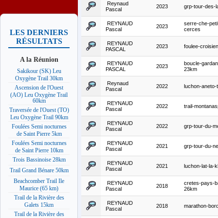
Reynaud
2023
grp-tour-des-l
Pascal
REYNAUD
serre-che-peti
2023
Pascal
cerces
LES DERNIERS
RÉSULTATS
REYNAUD
2023
foulee-croisi
PASCAL
A la Réunion
REYNAUD
boucle-gardan
2023
PASCAL
23km
Sakikour (SK) Leu
Oxygène Trail 30km
Reynaud
2022
luchon-aneto-t
Ascension de l'Ouest
Pascal
(AO) Leu Oxygène Trail
60km
REYNAUD
2022
trail-montana
Pascal
Traversée de l'Ouest (TO)
Leu Oxygène Trail 90km
REYNAUD
2022
grp-tour-du-
Foulées Semi nocturnes
Pascal
de Saint Pierre 5km
Foulées Semi nocturnes
REYNAUD
2021
grp-tour-du-ne
Pascal
de Saint Pierre 10km
Trois Bassinoise 28km
REYNAUD
2021
luchon-lat-la-
Pascal
Trail Grand Bénare 50km
Beachcomber Trail Ile
REYNAUD
cretes-pays-
2018
Maurice (65 km)
Pascal
26km
Trail de la Rivière des
REYNAUD
Galets 15km
2018
marathon-bor
Pascal
Trail de la Rivière des