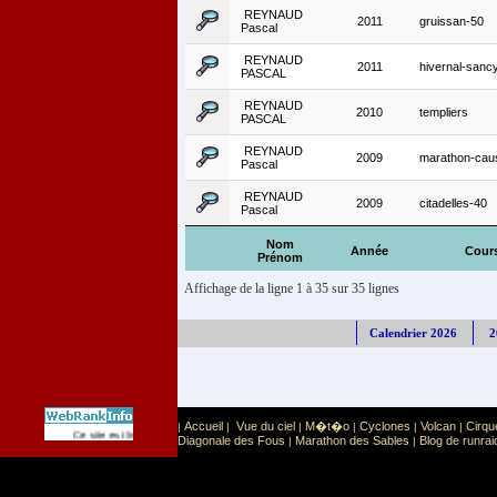
REYNAUD
2011
gruissan-50
Pascal
REYNAUD
2011
hivernal-sanc
PASCAL
REYNAUD
2010
templiers
PASCAL
REYNAUD
2009
marathon-cau
Pascal
REYNAUD
2009
citadelles-40
Pascal
Nom
Année
Cour
Prénom
Affichage de la ligne 1 à 35 sur 35 lignes
Calendrier 2026
2
Accueil
Vue du ciel
M�t�o
Cyclones
Volcan
Cirqu
|
|
|
|
|
|
Sport
Sports extr�mes
Ce site est list� dans la cat�gorie
:
Diagonale des Fous
Marathon des Sables
Blog de runrai
|
|