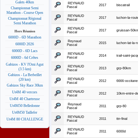
Galets 40km
REYNAUD
2017
biscatrail
Pascal
Championnat Semi
Marathon - Course Open
REYNAUD
2017
luchon-la-rou
Championnat Régional
Pascal
Semi Marathon
REYNAUD
2017
gruissan-50k
Hors Réunion
Pascal
6000D - 6D Marathon
Reynaud
2015
luchon-lat-la-
6000D 2026
Pascal
6000D - 6D Lacs
REYNAUD
2014
trail-saint-ja
Pascal
6000D - 6d Crêtes
Gabizos - KV l'Omi Agut
REYNAUD
2013
grp-80km
(3.5 km)
Pascal
Gabizos - La Berbeillet
REYNAUD
(20 km)
2012
6666-occitane
Pascal
Gabizos Sky Race 30km
REYNAUD
Ut4M 40 vercors
2012
10km-entre-d
Pascal
Ut4M 40 Chartreuse
Reynaud
Ut4M50 Belledonne
2011
grp-80
Pascal
Ut4M50 Taillefer
REYNAUD
2011
ttn-final
Ut4M 80 CHALLENGE
Pascal
REYNAUD
2011
6000d
Pascal