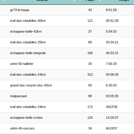
gr73-le-bauju
43
8:01:59.
trail-des-citadelles-40km
121
05:51:39
echappee-belle-42km
37
5:54:53
trail-des-citadelles-25km
89
03:34:21
echappee-belle-integrale
166
46:53:31
ut4m-50-taillefer
30
7:56:29
trail-des-citadelles-24km
312
04:06:40
grand-duc-moyen-duc-42km
50
6:30:53
malpassant
98
03:05:35
trail-des-citadelles-24km
172
3h53'38
echappee-belle-cretes
125
14:26:07
ut4m-40-vercors
34
6h19'07