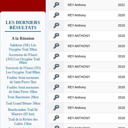
REY Anthony
2021
REY Anthony
2020
LES DERNIERS
REY Anthony
2019
RÉSULTATS
REY ANTHONY
2019
A la Réunion
Sakikour (SK) Leu
REY ANTHONY
2019
Oxygène Trail 30km
Ascension de l'Ouest
REY Anthony
2019
(AO) Leu Oxygène Trail
60km
REY ANTHONY
2019
Traversée de l'Ouest (TO)
Leu Oxygène Trail 90km
REY ANTHONY
2018
Foulées Semi nocturnes
de Saint Pierre 5km
REY Anthony
2018
Foulées Semi nocturnes
de Saint Pierre 10km
Trois Bassinoise 28km
REY Anthony
2018
Trail Grand Bénare 50km
REY Anthony
2018
Beachcomber Trail Ile
Maurice (65 km)
REY ANTHONY
2018
Trail de la Rivière des
Galets 15km