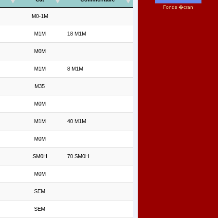
Fonds �cran
M0-1M
M1M
18 M1M
M0M
M1M
8 M1M
M35
M0M
M1M
40 M1M
M0M
SM0H
70 SM0H
M0M
SEM
SEM