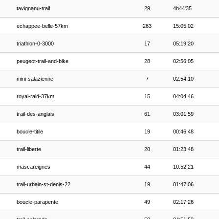
tavignanu-trail
29
4h44'35
echappee-belle-57km
283
15:05:02
triathlon-0-3000
17
05:19:20
peugeot-trail-and-bike
28
02:56:05
mini-salazienne
7
02:54:10
royal-raid-37km
15
04:04:46
trail-des-anglais
61
03:01:59
boucle-titile
19
00:46:48
trail-liberte
20
01:23:48
mascareignes
44
10:52:21
trail-urbain-st-denis-22
19
01:47:06
boucle-parapente
49
02:17:26