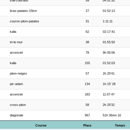
trail-colorado
59
04:51:52
bras-patates-15km
27
01:52:13
course-piton-patates
31
1:11:11
kalla
62
02:17:41
tri-le-mur
38
01:55:50
arcenciel
78
9h 05:06
kalla
155
01:52:03
piton-neiges
57
2h 25'41
pic-adam
134
1h 15' 28
arcenciel
183
11:07:47
cross-piton
58
2h 25'32
diagonale
967
51h 36mn 16
Course
Place
Temps