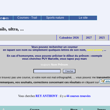
Courses - Trail
Sports nature
Le site
nn�es
ls, ultra, ...
Calendrier 2026
2027
2025
Vous pouvez rechercher un coureur
en tapant son nom ou simplement quelques lettres de son nom,
sans accent
, ...
En cas d'homonyme, vous pouvez préciser le début du prénom : exemple
vous cherchez PUY Marcelle, vous tapez puy marc
toujours
Nom Prénom
e trouvez pas une course, si votre nom est mal orthographié, ... vous pouvez me
transmettr
remarques, vos souhaits, corrections concernant ces résultats
en cliquant sur
Vous cherchez
REY ANTHONY
: il y a
44 courses trouvées
Course
Place
Temps