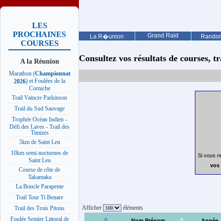
LES
PROCHAINES
Grand Raid
La R�union
Rando
COURSES
Consultez vos résultats de courses, trai
A la Réunion
Marathon (
Championnat
) et Foulées de la
2026
Corniche
Trail Vaincre Parkinson
Trail du Sud Sauvage
Trophée Océan Indien -
Défi des Laves - Trail des
Timizes
5km de Saint Leu
10km semi-nocturnes de
Si vous n
Saint Leu
vos 
Course de côte de
Takamaka
La Boucle Parapente
Trail Tour Ti Benare
Afficher
éléments
Trail des Trois Pitons
Foulée Sentier Littoral de
Nom Prénom
Année