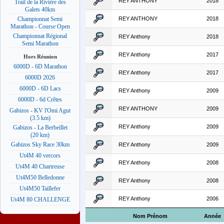
REY ANTHONY
2018
Trail de la Rivière des
Galets 40km
REY ANTHONY
2018
Championnat Semi
Marathon - Course Open
Championnat Régional
REY Anthony
2018
Semi Marathon
REY Anthony
2017
Hors Réunion
6000D - 6D Marathon
REY Anthony
2017
6000D 2026
6000D - 6D Lacs
REY Anthony
2009
6000D - 6d Crêtes
REY ANTHONY
2009
Gabizos - KV l'Omi Agut
(3.5 km)
REY Anthony
2009
Gabizos - La Berbeillet
(20 km)
Gabizos Sky Race 30km
REY Anthony
2009
Ut4M 40 vercors
REY Anthony
2008
Ut4M 40 Chartreuse
Ut4M50 Belledonne
REY Anthony
2008
Ut4M50 Taillefer
REY Anthony
2006
Ut4M 80 CHALLENGE
Nom Prénom
Année