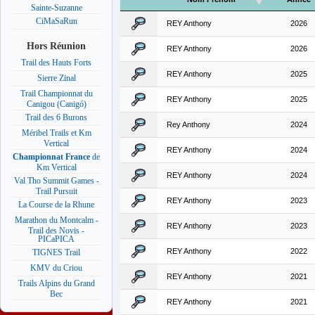
Sainte-Suzanne
CiMaSaRun
REY Anthony
2026
Hors Réunion
REY Anthony
2026
Trail des Hauts Forts
REY Anthony
2025
Sierre Zinal
Trail Championnat du
REY Anthony
2025
Canigou (Canigó)
Trail des 6 Burons
Rey Anthony
2024
Méribel Trails et Km
Vertical
REY Anthony
2024
Championnat France
de
Km Vertical
REY Anthony
2024
Val Tho Summit Games -
Trail Pursuit
REY Anthony
2023
La Course de la Rhune
Marathon du Montcalm -
REY Anthony
2023
Trail des Novis -
PICaPICA
REY Anthony
2022
TIGNES Trail
KMV du Criou
REY Anthony
2021
Trails Alpins du Grand
Bec
REY Anthony
2021