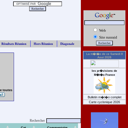
Web
Site runraid
Résultats Réunion
Hors Réunion
Diagonale
La m�t�o de ce
Samedi 8
Aout 2026
les pr�visions de
M�t�o France
e toutes
Bulletin m�t�o complet
Carte cyclonique 2026
Rechercher
Cat
Commentaire