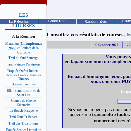
LES
PROCHAINES
Grand Raid
Cours
La R�union
Randonn�es
COURSES
Consultez vos résultats de courses, trai
A la Réunion
Marathon (
Championnat
Calendrier 2026
20
) et Foulées de la
2026
Corniche
Vous pouvez
Trail du Sud Sauvage
en tapant son nom ou simplemen
Trail Vaincre Parkinson
Trophée Océan Indien -
Défi des Laves - Trail des
En cas d'homonyme, vous pouv
Timizes
vous cherchez PUY 
5km de Saint Leu
10km semi-nocturnes de
touj
Saint Leu
Course de côte de
Takamaka
Si vous ne trouvez pas une cours
La Boucle Parapente
pouvez me
transmettre toutes
Trail Tour Ti Benare
concernant ces ré
Trail des Trois Pitons
Foulée Sentier Littoral de