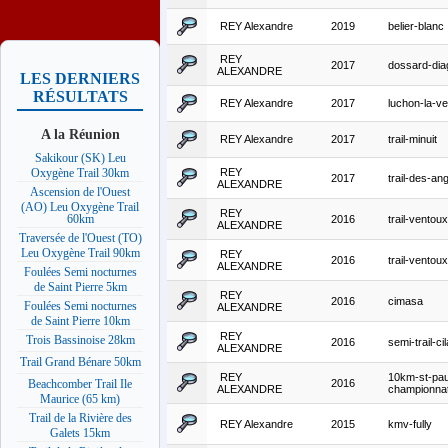
REY Alexandre
2019
belier-blanc
REY
2017
dossard-dia
ALEXANDRE
LES DERNIERS
RÉSULTATS
REY Alexandre
2017
luchon-la-v
A la Réunion
REY Alexandre
2017
trail-minuit
Sakikour (SK) Leu
REY
Oxygène Trail 30km
2017
trail-des-ang
ALEXANDRE
Ascension de l'Ouest
(AO) Leu Oxygène Trail
REY
60km
2016
trail-vento
ALEXANDRE
Traversée de l'Ouest (TO)
Leu Oxygène Trail 90km
REY
2016
trail-vento
ALEXANDRE
Foulées Semi nocturnes
de Saint Pierre 5km
REY
2016
cimasa
Foulées Semi nocturnes
ALEXANDRE
de Saint Pierre 10km
REY
Trois Bassinoise 28km
2016
semi-trail-ci
ALEXANDRE
Trail Grand Bénare 50km
REY
10km-st-pau
2016
Beachcomber Trail Ile
ALEXANDRE
championna
Maurice (65 km)
Trail de la Rivière des
REY Alexandre
2015
kmv-fully
Galets 15km