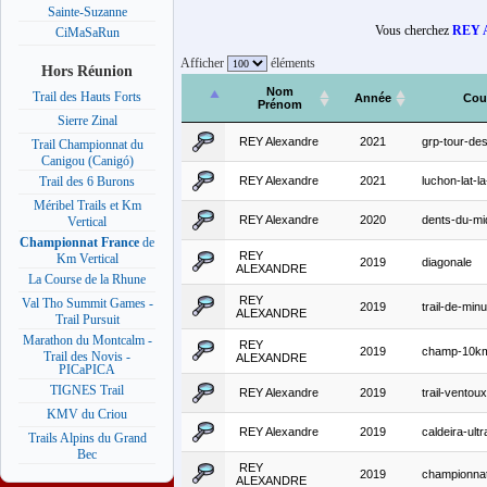
Sainte-Suzanne
Vous cherchez
REY A
CiMaSaRun
Afficher
éléments
Hors Réunion
Nom
Trail des Hauts Forts
Année
Cou
Prénom
Sierre Zinal
REY Alexandre
2021
grp-tour-des
Trail Championnat du
Canigou (Canigó)
REY Alexandre
2021
luchon-lat-l
Trail des 6 Burons
Méribel Trails et Km
REY Alexandre
2020
dents-du-mi
Vertical
Championnat France
de
REY
Km Vertical
2019
diagonale
ALEXANDRE
La Course de la Rhune
REY
Val Tho Summit Games -
2019
trail-de-minu
ALEXANDRE
Trail Pursuit
Marathon du Montcalm -
REY
2019
champ-10km
Trail des Novis -
ALEXANDRE
PICaPICA
TIGNES Trail
REY Alexandre
2019
trail-vento
KMV du Criou
REY Alexandre
2019
caldeira-ult
Trails Alpins du Grand
Bec
REY
2019
championna
ALEXANDRE