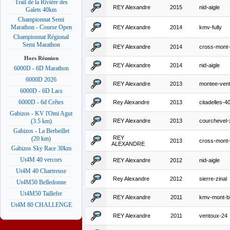
Trail de la Rivière des
REY Alexandre
2015
nid-aigle
Galets 40km
Championnat Semi
Marathon - Course Open
REY Alexandre
2014
kmv-fully
Championnat Régional
Semi Marathon
REY Alexandre
2014
cross-mont-
Hors Réunion
REY Alexandre
2014
nid-aigle
6000D - 6D Marathon
6000D 2026
REY Alexandre
2013
montee-ven
6000D - 6D Lacs
6000D - 6d Crêtes
Rey Alexandre
2013
citadelles-
Gabizos - KV l'Omi Agut
REY Alexandre
2013
courchevel-
(3.5 km)
Gabizos - La Berbeillet
REY
(20 km)
2013
cross-mont-
ALEXANDRE
Gabizos Sky Race 30km
Ut4M 40 vercors
REY Alexandre
2012
nid-aigle
Ut4M 40 Chartreuse
Rey Alexandre
2012
sierre-zinal
Ut4M50 Belledonne
Ut4M50 Taillefer
REY Alexandre
2011
kmv-mont-b
Ut4M 80 CHALLENGE
REY Alexandre
2011
ventoux-24