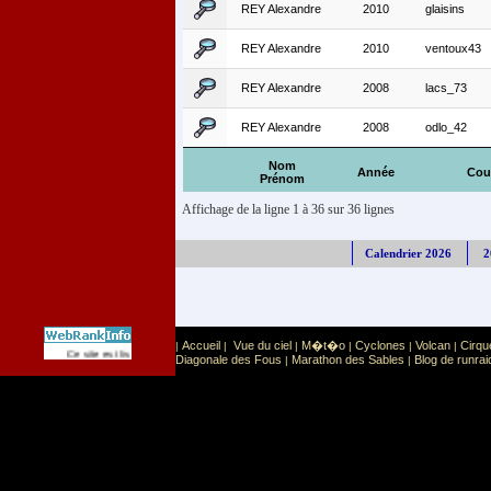
REY Alexandre
2010
glaisins
REY Alexandre
2010
ventoux43
REY Alexandre
2008
lacs_73
REY Alexandre
2008
odlo_42
Nom
Année
Cou
Prénom
Affichage de la ligne 1 à 36 sur 36 lignes
Calendrier 2026
2
Accueil
Vue du ciel
M�t�o
Cyclones
Volcan
Cirqu
|
|
|
|
|
|
Sport
Sports extr�mes
Ce site est list� dans la cat�gorie
:
Diagonale des Fous
Marathon des Sables
Blog de runrai
|
|