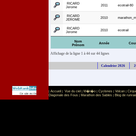
RICARD
2011
ecotrail-80
Jerome
RICARD
2010
marathon_m
JEROME
RICARD
2010
ecotrail
Jerome
Nom
Année
Cou
Prénom
Affichage de la ligne 1 à 44 sur 44 lignes
Calendrier 2026
2
Accueil
Vue du ciel
M�t�o
Cyclones
Volcan
Cirqu
|
|
|
|
|
|
Sport
Sports extr�mes
Ce site est list� dans la cat�gorie
:
Diagonale des Fous
Marathon des Sables
Blog de runrai
|
|