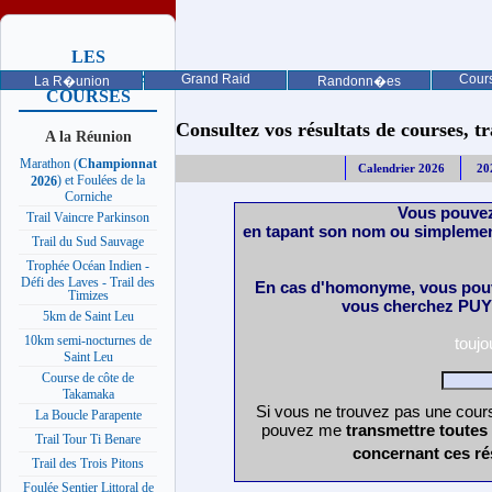
LES
PROCHAINES
Grand Raid
Cours
La R�union
Randonn�es
COURSES
Consultez vos résultats de courses, trai
A la Réunion
Marathon (
Championnat
Calendrier 2026
20
) et Foulées de la
2026
Corniche
Vous pouvez
Trail Vaincre Parkinson
en tapant son nom ou simplemen
Trail du Sud Sauvage
Trophée Océan Indien -
Défi des Laves - Trail des
En cas d'homonyme, vous pouv
Timizes
vous cherchez PUY 
5km de Saint Leu
10km semi-nocturnes de
touj
Saint Leu
Course de côte de
Takamaka
Si vous ne trouvez pas une cours
La Boucle Parapente
pouvez me
transmettre toutes
Trail Tour Ti Benare
concernant ces ré
Trail des Trois Pitons
Foulée Sentier Littoral de