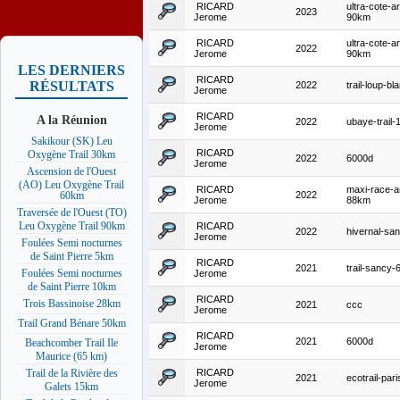
RICARD
ultra-cote-a
2023
Jerome
90km
RICARD
ultra-cote-a
2022
Jerome
90km
LES DERNIERS
RICARD
RÉSULTATS
2022
trail-loup-b
Jerome
RICARD
A la Réunion
2022
ubaye-trail
Jerome
Sakikour (SK) Leu
RICARD
Oxygène Trail 30km
2022
6000d
Jerome
Ascension de l'Ouest
(AO) Leu Oxygène Trail
RICARD
maxi-race-
2022
60km
Jerome
88km
Traversée de l'Ouest (TO)
Leu Oxygène Trail 90km
RICARD
2022
hivernal-sa
Jerome
Foulées Semi nocturnes
de Saint Pierre 5km
RICARD
2021
trail-sancy
Foulées Semi nocturnes
Jerome
de Saint Pierre 10km
RICARD
Trois Bassinoise 28km
2021
ccc
Jerome
Trail Grand Bénare 50km
RICARD
2021
6000d
Beachcomber Trail Ile
Jerome
Maurice (65 km)
RICARD
Trail de la Rivière des
2021
ecotrail-par
Jerome
Galets 15km