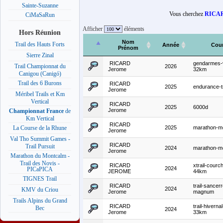
Sainte-Suzanne
Vous cherchez
RICAR
CiMaSaRun
Afficher
éléments
Hors Réunion
Nom
Trail des Hauts Forts
Année
Cou
Prénom
Sierre Zinal
RICARD
gendarmes-
Trail Championnat du
2026
Jerome
32km
Canigou (Canigó)
Trail des 6 Burons
RICARD
2025
endurance-tr
Jerome
Méribel Trails et Km
Vertical
RICARD
2025
6000d
Jerome
Championnat France
de
Km Vertical
RICARD
2025
marathon-m
La Course de la Rhune
Jerome
Val Tho Summit Games -
RICARD
Trail Pursuit
2024
marathon-m
Jerome
Marathon du Montcalm -
Trail des Novis -
RICARD
xtrail-courc
2024
PICaPICA
JEROME
44km
TIGNES Trail
RICARD
trail-sancerr
2024
KMV du Criou
Jerome
magnum
Trails Alpins du Grand
RICARD
trail-hivern
Bec
2024
Jerome
33km