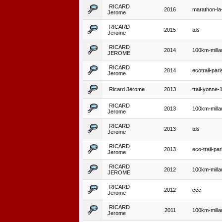
RICARD
2016
marathon-la-
Jerome
RICARD
2015
tds
Jerome
RICARD
2014
100km-milla
JEROME
RICARD
2014
ecotrail-par
Jerome
Ricard Jerome
2013
trail-yonne
RICARD
2013
100km-milla
Jerome
RICARD
2013
tds
Jerome
RICARD
2013
eco-trail-pa
Jerome
RICARD
2012
100km-milla
JEROME
RICARD
2012
ccc
Jerome
RICARD
2011
100km-milla
Jerome