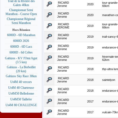
Trail de la Rivière des
RICARD
tour-grande
2020
Galets 40km
Jerome
66km
Championnat Semi
RICARD
Marathon - Course Open
2020
marathon-c
Jerome
Championnat Régional
Semi Marathon
RICARD
tour-grande
2019
JEROME
66km
Hors Réunion
6000D - 6D Marathon
RICARD
2019
trail-sancy
Jerome
6000D 2026
RICARD
6000D - 6D Lacs
2019
endurance-tr
Jerome
6000D - 6d Crêtes
RICARD
hivernale-te
Gabizos - KV l'Omi Agut
2019
Jerome
62km
(3.5 km)
Gabizos - La Berbeillet
RICARD
2018
thp-ultra-lur
Jerome
(20 km)
Gabizos Sky Race 30km
RICARD
2018
saintelyon
Jerome
Ut4M 40 vercors
Ut4M 40 Chartreuse
RICARD
2018
endurance-tr
Jerome
Ut4M50 Belledonne
Ut4M50 Taillefer
RICARD
2017
endurance-tr
Jerome
Ut4M 80 CHALLENGE
RICARD
2017
vulcain-73k
Jerome