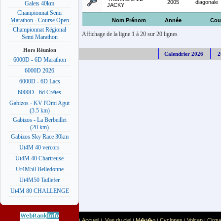
2005
diagonale
Galets 40km
JACKY
Championnat Semi
Marathon - Course Open
Nom Prénom
Année
Cou
Championnat Régional
Affichage de la ligne 1 à 20 sur 20 lignes
Semi Marathon
Hors Réunion
Calendrier 2026
2
6000D - 6D Marathon
6000D 2026
6000D - 6D Lacs
6000D - 6d Crêtes
Gabizos - KV l'Omi Agut
(3.5 km)
Gabizos - La Berbeillet
(20 km)
Gabizos Sky Race 30km
Ut4M 40 vercors
Ut4M 40 Chartreuse
Ut4M50 Belledonne
Ut4M50 Taillefer
Ut4M 80 CHALLENGE
Accueil
Vue du ciel
M�t�o
Cyclones
Volcan
Cirqu
|
|
|
|
|
|