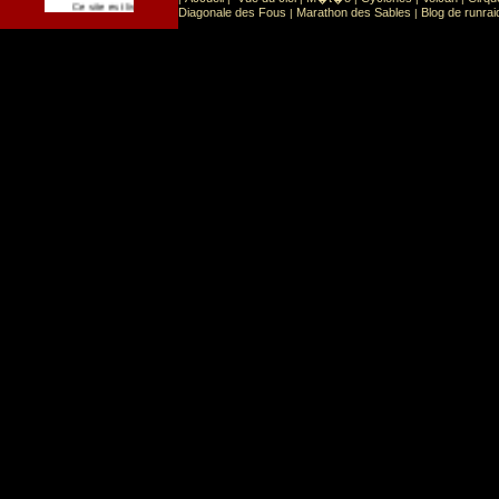
Sport
Sports extr�mes
Ce site est list� dans la cat�gorie
:
Diagonale des Fous
Marathon des Sables
Blog de runrai
|
|