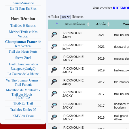
Sainte-Suzanne
Vous cherchez
RICKMOU
Un Ti Tour En Plus
Afficher
éléments
Hors Réunion
Nom Prénom
Année
Cou
Trail des 6 Burons
Méribel Trails et Km
RICKMOUNIE
2021
trail-bourb
Vertical
Jacky
Championnat France
de
RICKMOUNIE
Km Vertical
2021
dossard-g
jacky
Trail des Hauts Forts
RICKMOUNIE
Sierre Zinal
2019
mascareig
JACKY
Trail Championnat du
Canigou (Canigó)
RICKMOUNIE
2019
trail-eaux-
JACKY
La Course de la Rhune
Val Tho Summit Games -
RICKMOUNIE
2017
tdb-monte
Jacky
Trail Pursuit
Marathon du Montcalm -
RICKMOUNIE
2017
trail-bourb
Trail des Novis -
JACKY
PICaPICA
TIGNES Trail
RICKMOUNIE
dossard-tr
2017
JACKY
bourbon
Trail des Etoiles 05
RICKMOUNIE
trail-grand
KMV du Criou
2016
JACKY
41km
RICKMOUNIE