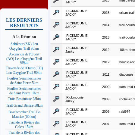
2015
mascareig
JACKY
RICKMOUNIE
2015
urban-trai
JACKY
LES DERNIERS
RICKMOUNIE
RÉSULTATS
2014
trail-bourb
JACKY
RICKMOUNIE
A la Réunion
2013
trail-bourb
JACKY
Sakikour (SK) Leu
RICKMOUNIE
Oxygène Trail 30km
2012
10km-dom
Jacky
Ascension de l'Ouest
(AO) Leu Oxygène Trail
RICKMOUNIE
2012
boucle-roc
60km
JACKY
Traversée de l'Ouest (TO)
Leu Oxygène Trail 90km
RICKMOUNIE
2011
diagonale
JACKY
Foulées Semi nocturnes
de Saint Pierre 5km
RICKMOUNIE
2009
semi-raid-
Foulées Semi nocturnes
JACKY
de Saint Pierre 10km
Rickmounie
Trois Bassinoise 28km
2009
roche-ecri
Jacky
Trail Grand Bénare 50km
RICKMOUNIE
2008
raid974
Beachcomber Trail Ile
JACKY
Maurice (65 km)
RICKMOUNIE
Trail de la Rivière des
2007
semi-raid-
JACKY
Galets 15km
Trail de la Rivière des
RICKMOUNIE