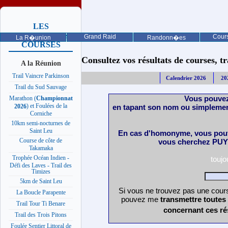
LES
PROCHAINES
Grand Raid
Cours
La R�union
Randonn�es
COURSES
Consultez vos résultats de courses, trai
A la Réunion
Trail Vaincre Parkinson
Calendrier 2026
20
Trail du Sud Sauvage
Vous pouvez
Marathon (
Championnat
) et Foulées de la
en tapant son nom ou simplemen
2026
Corniche
10km semi-nocturnes de
Saint Leu
En cas d'homonyme, vous pouv
Course de côte de
vous cherchez PUY 
Takamaka
Trophée Océan Indien -
touj
Défi des Laves - Trail des
Timizes
5km de Saint Leu
Si vous ne trouvez pas une cours
La Boucle Parapente
pouvez me
transmettre toutes
Trail Tour Ti Benare
concernant ces ré
Trail des Trois Pitons
Foulée Sentier Littoral de