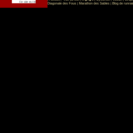
Sport
Sports extr�mes
Ce site est list� dans la cat�gorie
:
Diagonale des Fous
Marathon des Sables
Blog de runrai
|
|