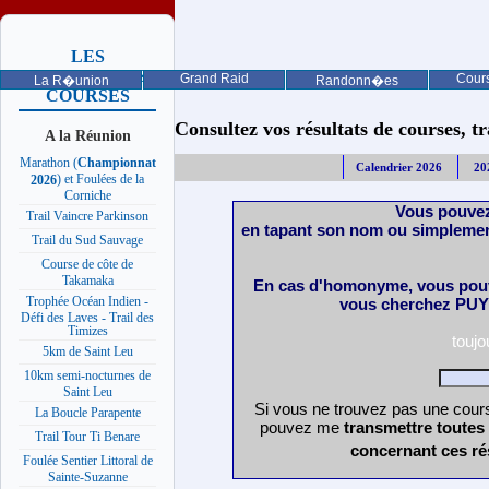
LES
PROCHAINES
Grand Raid
Cours
La R�union
Randonn�es
COURSES
Consultez vos résultats de courses, trai
A la Réunion
Marathon (
Championnat
Calendrier 2026
20
) et Foulées de la
2026
Corniche
Vous pouvez
Trail Vaincre Parkinson
en tapant son nom ou simplemen
Trail du Sud Sauvage
Course de côte de
Takamaka
En cas d'homonyme, vous pouv
Trophée Océan Indien -
vous cherchez PUY 
Défi des Laves - Trail des
Timizes
touj
5km de Saint Leu
10km semi-nocturnes de
Saint Leu
Si vous ne trouvez pas une cours
La Boucle Parapente
pouvez me
transmettre toutes
Trail Tour Ti Benare
concernant ces ré
Foulée Sentier Littoral de
Sainte-Suzanne