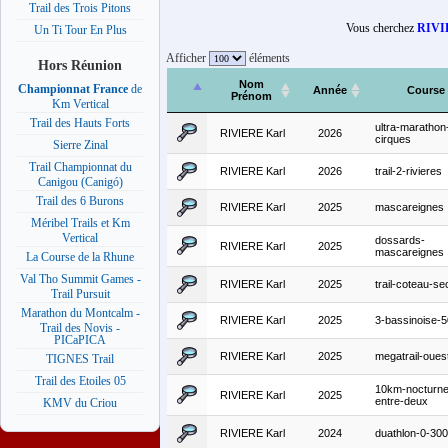
Trail des Trois Pitons
Vous cherchez
RIVI
Un Ti Tour En Plus
Afficher
éléments
Hors Réunion
Nom
Championnat France
de
Année
Course
Prénom
Km Vertical
Trail des Hauts Forts
ultra-marathon
RIVIERE Karl
2026
cirques
Sierre Zinal
Trail Championnat du
RIVIERE Karl
2026
trail-2-rivieres
Canigou (Canigó)
Trail des 6 Burons
RIVIERE Karl
2025
mascareignes
Méribel Trails et Km
Vertical
dossards-
RIVIERE Karl
2025
mascareignes
La Course de la Rhune
Val Tho Summit Games -
RIVIERE Karl
2025
trail-coteau-se
Trail Pursuit
Marathon du Montcalm -
RIVIERE Karl
2025
3-bassinoise-
Trail des Novis -
PICaPICA
RIVIERE Karl
2025
megatrail-ouest
TIGNES Trail
Trail des Etoiles 05
10km-nocturne
RIVIERE Karl
2025
entre-deux
KMV du Criou
RIVIERE Karl
2024
duathlon-0-30