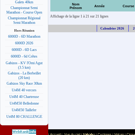
Galets 40km
Nom
Année
Course
Championnat Semi
Prénom
Marathon - Course Open
Affichage de la ligne 1 à 21 sur 21 lignes
Championnat Régional
Semi Marathon
Calendrier 2026
2
Hors Réunion
6000D - 6D Marathon
6000D 2026
6000D - 6D Lacs
6000D - 6d Crêtes
Gabizos - KV l'Omi Agut
(3.5 km)
Gabizos - La Berbeillet
(20 km)
Gabizos Sky Race 30km
Ut4M 40 vercors
Ut4M 40 Chartreuse
Ut4M50 Belledonne
Ut4M50 Taillefer
Ut4M 80 CHALLENGE
Accueil
Vue du ciel
M�t�o
Cyclones
Volcan
Cirqu
|
|
|
|
|
|