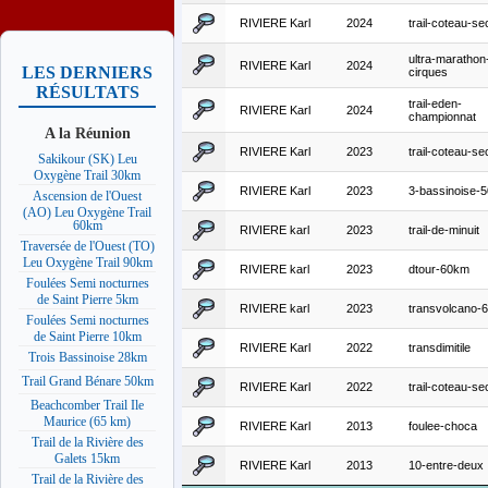
RIVIERE Karl
2024
trail-coteau-se
ultra-marathon
RIVIERE Karl
2024
LES DERNIERS
cirques
RÉSULTATS
trail-eden-
RIVIERE Karl
2024
championnat
A la Réunion
RIVIERE Karl
2023
trail-coteau-se
Sakikour (SK) Leu
Oxygène Trail 30km
RIVIERE Karl
2023
3-bassinoise-
Ascension de l'Ouest
(AO) Leu Oxygène Trail
60km
RIVIERE karl
2023
trail-de-minuit
Traversée de l'Ouest (TO)
Leu Oxygène Trail 90km
RIVIERE karl
2023
dtour-60km
Foulées Semi nocturnes
de Saint Pierre 5km
RIVIERE karl
2023
transvolcano-
Foulées Semi nocturnes
de Saint Pierre 10km
RIVIERE Karl
2022
transdimitile
Trois Bassinoise 28km
Trail Grand Bénare 50km
RIVIERE Karl
2022
trail-coteau-se
Beachcomber Trail Ile
Maurice (65 km)
RIVIERE Karl
2013
foulee-choca
Trail de la Rivière des
Galets 15km
RIVIERE Karl
2013
10-entre-deux
Trail de la Rivière des