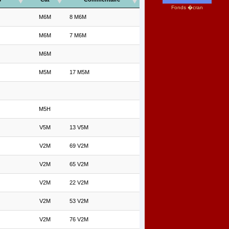
Fonds �cran
M6M
8 M6M
M6M
7 M6M
M6M
M5M
17 M5M
M5H
V5M
13 V5M
V2M
69 V2M
V2M
65 V2M
V2M
22 V2M
V2M
53 V2M
V2M
76 V2M