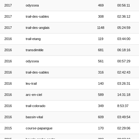
2017
odyssea
469
00:56:11
2017
trail-des-sables
308
02:36:12
2017
trail-des-anglais
1148
05:24:59
2016
trail-etang
119
03:44:00
2016
transdimitile
681
06:18:16
2016
odyssea
561
00:57:29
2016
trail-des-sables
316
02:42:43
2016
leu-trail
140
03:26:31
2016
arc-en-ciel
589
14:31:18
2016
trail-colorado
349
8:53:37
2016
bassin-vital
609
03:49:54
2015
course-papangue
170
02:29:06