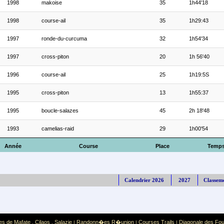
1998
makoise
35
1h44'18
1998
course-ail
35
1h29:43
1997
ronde-du-curcuma
32
1h54'34
1997
cross-piton
20
1h 56'40
1996
course-ail
25
1h19:5S
1995
cross-piton
13
1h55:37
1995
boucle-salazes
45
2h 18'48
1993
camelias-raid
29
1h00'54
Année
Course
Place
Temp
Calendrier 2026
2027
Classem
es de Mafate
Cilaos
Salazie
Randonn�es R�union
Courses Trails
Diagonale des Fo
,
,
|
|
|