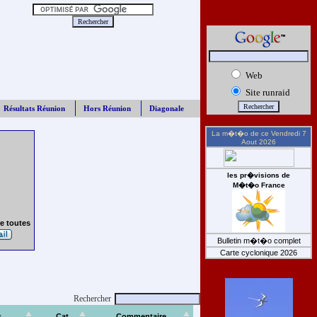
Web
Site runraid
Résultats Réunion
Hors Réunion
Diagonale
La m�t�o de ce
Vendredi 7
Aout 2026
les pr�visions de
M�t�o France
e toutes
Bulletin m�t�o complet
Carte cyclonique 2026
Rechercher
s
Cat
Commentaire