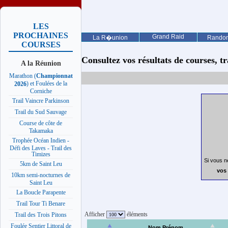
LES
PROCHAINES
Grand Raid
La R�union
Rando
COURSES
Consultez vos résultats de courses, trai
A la Réunion
Marathon (
Championnat
) et Foulées de la
2026
Corniche
Trail Vaincre Parkinson
Trail du Sud Sauvage
Course de côte de
Takamaka
Trophée Océan Indien -
Défi des Laves - Trail des
Timizes
Si vous n
5km de Saint Leu
vos 
10km semi-nocturnes de
Saint Leu
La Boucle Parapente
Trail Tour Ti Benare
Afficher
éléments
Trail des Trois Pitons
Foulée Sentier Littoral de
Nom Prénom