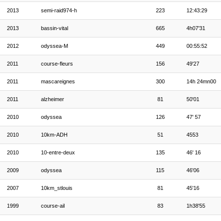
2013
semi-raid974-h
223
12:43:29
2013
bassin-vital
665
4h07'31
2012
odyssea-M
449
00:55:52
2011
course-fleurs
156
49'27
2011
mascareignes
300
14h 24mn00
2011
alzheimer
81
50'01
2010
odyssea
126
47' 57
2010
10km-ADH
51
4553
2010
10-entre-deux
135
46' 16
2009
odyssea
115
46'06
2007
10km_stlouis
81
45'16
1999
course-ail
83
1h38'55