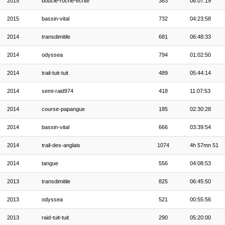
2015
boucle-roche-ecrite
383
08:07:19
2015
bassin-vital
732
04:23:58
2014
transdimitile
681
06:48:33
2014
odyssea
794
01:02:50
2014
trail-tuit-tuit
489
05:44:14
2014
semi-raid974
418
11:07:53
2014
course-papangue
185
02:30:28
2014
bassin-vital
666
03:39:54
2014
trail-des-anglais
1074
4h 57mn 51
2014
tangue
556
04:08:53
2013
transdimitile
825
06:45:50
2013
odyssea
521
00:55:56
2013
raid-tuit-tuit
290
05:20:00