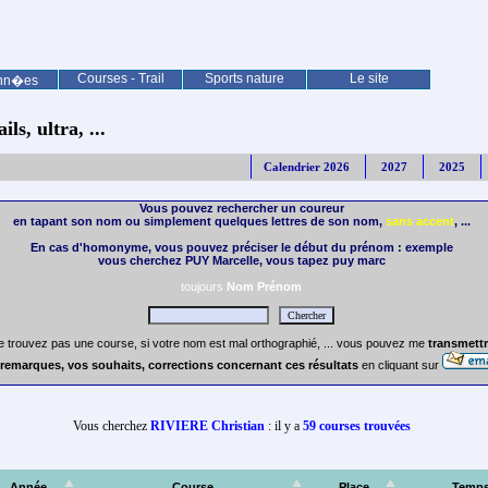
Courses - Trail
Sports nature
Le site
nn�es
ls, ultra, ...
Calendrier 2026
2027
2025
Vous pouvez rechercher un coureur
en tapant son nom ou simplement quelques lettres de son nom,
sans accent
, ...
En cas d'homonyme, vous pouvez préciser le début du prénom : exemple
vous cherchez PUY Marcelle, vous tapez puy marc
toujours
Nom Prénom
e trouvez pas une course, si votre nom est mal orthographié, ... vous pouvez me
transmettr
remarques, vos souhaits, corrections concernant ces résultats
en cliquant sur
Vous cherchez
RIVIERE Christian
: il y a
59 courses trouvées
Année
Course
Place
Temp