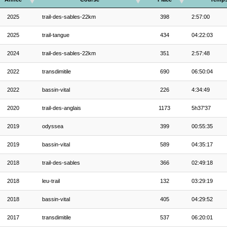
2025
trail-des-sables-22km
398
2:57:00
2025
trail-tangue
434
04:22:03
2024
trail-des-sables-22km
351
2:57:48
2022
transdimitile
690
06:50:04
2022
bassin-vital
226
4:34:49
2020
trail-des-anglais
1173
5h37'37
2019
odyssea
399
00:55:35
2019
bassin-vital
589
04:35:17
2018
trail-des-sables
366
02:49:18
2018
leu-trail
132
03:29:19
2018
bassin-vital
405
04:29:52
2017
transdimitile
537
06:20:01