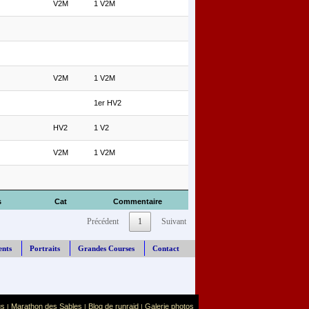
V2M
1 V2M
V2M
1 V2M
1er HV2
HV2
1 V2
V2M
1 V2M
s
Cat
Commentaire
Précédent
1
Suivant
ents
Portraits
Grandes Courses
Contact
us
Marathon des Sables
Blog de runraid
Galerie photos
|
|
|