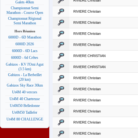
RIVIERE Christian
Galets 40km
Championnat Semi
RIVIERE Christian
Marathon - Course Open
Championnat Régional
RIVIERE Christian
Semi Marathon
Hors Réunion
RIVIERE Christian
6000D - 6D Marathon
6000D 2026
RIVIERE Christian
6000D - 6D Lacs
RIVIERE CHRISTIAN
6000D - 6d Crêtes
Gabizos - KV l'Omi Agut
RIVIERE CHRISTIAN
(3.5 km)
Gabizos - La Berbeillet
RIVIERE Christian
(20 km)
Gabizos Sky Race 30km
RIVIERE Christian
Ut4M 40 vercors
Ut4M 40 Chartreuse
RIVIERE Christian
Ut4M50 Belledonne
RIVIERE Christian
Ut4M50 Taillefer
Ut4M 80 CHALLENGE
RIVIERE Christian
RIVIERE Christian