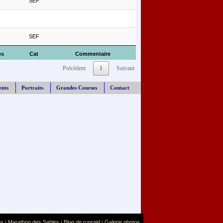
SEF
SEF
ps
Cat
Commentaire
Précédent
1
Suivant
ents
Portraits
Grandes Courses
Contact
us
Marathon des Sables
Blog de runraid
Galerie photos
|
|
|