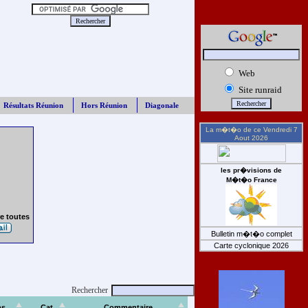
Web
Site runraid
Résultats Réunion
Hors Réunion
Diagonale
La m�t�o de ce
Vendredi 7
Aout 2026
les pr�visions de
M�t�o France
e toutes
Bulletin m�t�o complet
Carte cyclonique 2026
Rechercher
ps
Cat
Commentaire