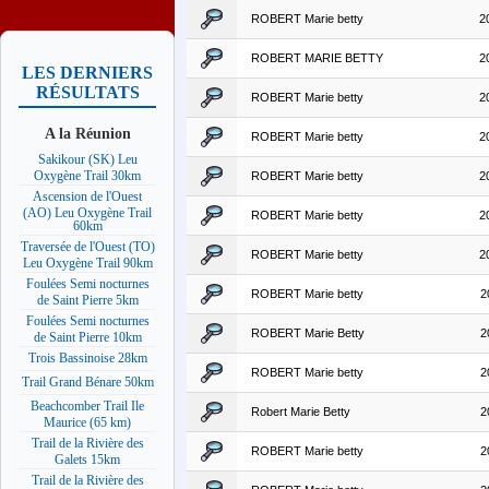
ROBERT Marie betty
2
ROBERT MARIE BETTY
2
LES DERNIERS
RÉSULTATS
ROBERT Marie betty
2
A la Réunion
ROBERT Marie betty
2
Sakikour (SK) Leu
Oxygène Trail 30km
ROBERT Marie betty
2
Ascension de l'Ouest
(AO) Leu Oxygène Trail
ROBERT Marie betty
2
60km
Traversée de l'Ouest (TO)
ROBERT Marie betty
2
Leu Oxygène Trail 90km
Foulées Semi nocturnes
ROBERT Marie betty
2
de Saint Pierre 5km
Foulées Semi nocturnes
ROBERT Marie Betty
2
de Saint Pierre 10km
Trois Bassinoise 28km
ROBERT Marie betty
2
Trail Grand Bénare 50km
Beachcomber Trail Ile
Robert Marie Betty
2
Maurice (65 km)
Trail de la Rivière des
ROBERT Marie betty
2
Galets 15km
Trail de la Rivière des