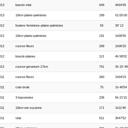
013
bassin-vital
646
4h04'45
013
10km-plaine-palmistes
189
01:05:00
012
foulees-feminines-plaine-palmistes
55
30' 12
012
10km-plaine-palmistes
191
1h06'55
012
course-fleurs
268
1h06'20
012
boucle-plaines
113
4h 58'02
012
course-geranium-17km
761
3h 15' 48
011
course-fleurs
260
1h04'23
011
cote-brule
75
1h 46'54
011
3-bassinoise
236
6h 21'10
011
10km-ste-suzanne
171
1h11'48
011
vital
611
3h47'52