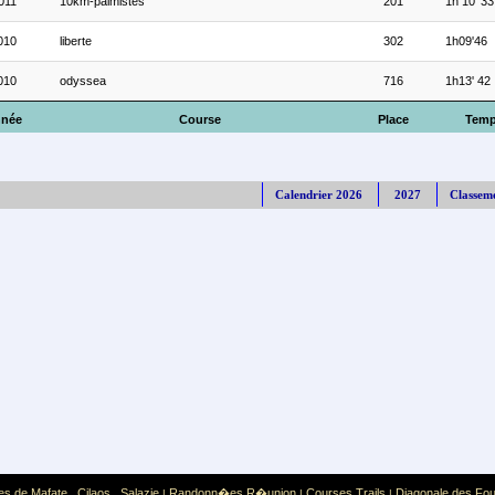
011
10km-palmistes
201
1h 10' 33
010
liberte
302
1h09'46
010
odyssea
716
1h13' 42
née
Course
Place
Tem
Calendrier 2026
2027
Classem
es de Mafate
Cilaos
Salazie
Randonn�es R�union
Courses Trails
Diagonale des Fo
,
,
|
|
|