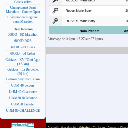
ROBERT Marie betty
2
Galets 40km
Championnat Semi
Robert Marie Betty
2
Marathon - Course Open
Championnat Régional
ROBERT Marie Betty
2
Semi Marathon
Hors Réunion
Nom Prénom
An
6000D - 6D Marathon
Affichage de la ligne 1 à 27 sur 27 lignes
6000D 2026
6000D - 6D Lacs
6000D - 6d Crêtes
Gabizos - KV l'Omi Agut
(3.5 km)
Gabizos - La Berbeillet
(20 km)
Gabizos Sky Race 30km
Ut4M 40 vercors
Ut4M 40 Chartreuse
Ut4M50 Belledonne
Ut4M50 Taillefer
Ut4M 80 CHALLENGE
Accueil
Vue du ciel
M�t�o
Cyclones
Volcan
Cirqu
|
|
|
|
|
|