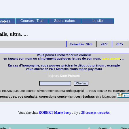
Courses - Trail
Sports nature
Le site
nn�es
ls, ultra, ...
Calendrier 2026
2027
2025
Vous pouvez rechercher un coureur
en tapant son nom ou simplement quelques lettres de son nom,
sans accent
, ...
En cas d'homonyme, vous pouvez préciser le début du prénom : exemple
vous cherchez PUY Marcelle, vous tapez puy marc
toujours
Nom Prénom
e trouvez pas une course, si votre nom est mal orthographié, ... vous pouvez me
transmettr
remarques, vos souhaits, corrections concernant ces résultats
en cliquant sur
Vous cherchez
ROBERT Marie betty
: il y a
28 courses trouvées
née
Course
Place
Tem