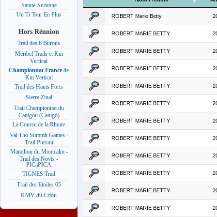
Sainte-Suzanne
Un Ti Tour En Plus
ROBERT Marie Betty
2
Hors Réunion
ROBERT MARIE BETTY
2
Trail des 6 Burons
ROBERT MARIE BETTY
2
Méribel Trails et Km
Vertical
ROBERT MARIE BETTY
2
Championnat France
de
Km Vertical
ROBERT MARIE BETTY
2
Trail des Hauts Forts
Sierre Zinal
ROBERT MARIE BETTY
2
Trail Championnat du
Canigou (Canigó)
ROBERT MARIE BETTY
2
La Course de la Rhune
Val Tho Summit Games -
ROBERT MARIE BETTY
2
Trail Pursuit
Marathon du Montcalm -
ROBERT MARIE BETTY
2
Trail des Novis -
PICaPICA
ROBERT MARIE BETTY
2
TIGNES Trail
Trail des Etoiles 05
ROBERT MARIE BETTY
2
KMV du Criou
ROBERT MARIE BETTY
2