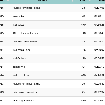
016
foulees-feminines-plaine
93
00:37:01
015
takamaka
78
01:48:13
015
trail-volcan
670
04:36:25
015
10km-plaine-palmistes
140
01:00:45
014
course-cote-bouvard
69
01:08:24
014
trail-coteau-sec
486
04:09:07
014
trail-3-pitons
210
06:56:51
014
salazienne
304
09:11:40
014
trail-du-volcan
478
04:20:32
013
foulees-feminines-plaine
29
00:25:49
013
cote-plaine-palmistes
45
01:12:32
013
champ-geranium-h
650
02:44:50