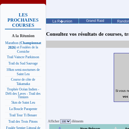
LES
PROCHAINES
Grand Raid
La R�union
Rando
COURSES
Consultez vos résultats de courses, trai
A la Réunion
Marathon (
Championnat
) et Foulées de la
2026
Corniche
Trail Vaincre Parkinson
Trail du Sud Sauvage
10km semi-nocturnes de
Saint Leu
Course de côte de
Takamaka
Trophée Océan Indien -
Si vous n
Défi des Laves - Trail des
vos 
Timizes
5km de Saint Leu
La Boucle Parapente
Trail Tour Ti Benare
Afficher
éléments
Trail des Trois Pitons
Foulée Sentier Littoral de
Nom Prénom
An