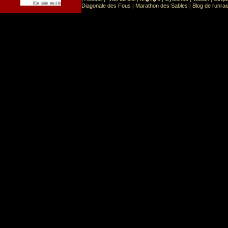
Sport
Sports extr�mes
Ce site est list� dans la cat�gorie
:
Diagonale des Fous
Marathon des Sables
Blog de runrai
|
|