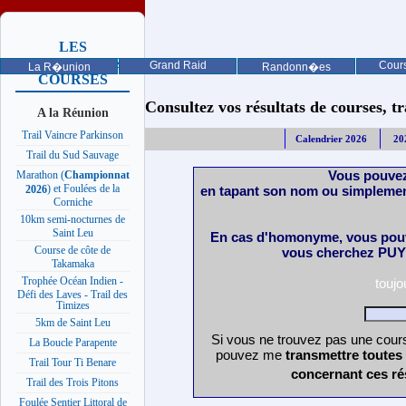
LES
PROCHAINES
Grand Raid
Cours
La R�union
Randonn�es
COURSES
Consultez vos résultats de courses, trai
A la Réunion
Trail Vaincre Parkinson
Calendrier 2026
20
Trail du Sud Sauvage
Vous pouvez
Marathon (
Championnat
) et Foulées de la
en tapant son nom ou simplemen
2026
Corniche
10km semi-nocturnes de
Saint Leu
En cas d'homonyme, vous pouv
Course de côte de
vous cherchez PUY 
Takamaka
Trophée Océan Indien -
touj
Défi des Laves - Trail des
Timizes
5km de Saint Leu
Si vous ne trouvez pas une cours
La Boucle Parapente
pouvez me
transmettre toutes
Trail Tour Ti Benare
concernant ces ré
Trail des Trois Pitons
Foulée Sentier Littoral de