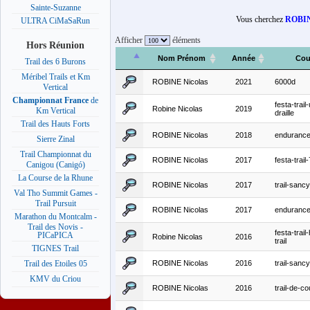
Sainte-Suzanne
Vous cherchez
ROBIN
ULTRA CiMaSaRun
Afficher
éléments
Hors Réunion
Nom Prénom
Année
Cou
Trail des 6 Burons
Méribel Trails et Km
ROBINE Nicolas
2021
6000d
Vertical
Championnat France
de
festa-trail-
Robine Nicolas
2019
Km Vertical
draille
Trail des Hauts Forts
ROBINE Nicolas
2018
endurance-
Sierre Zinal
Trail Championnat du
ROBINE Nicolas
2017
festa-trai
Canigou (Canigó)
La Course de la Rhune
ROBINE Nicolas
2017
trail-san
Val Tho Summit Games -
Trail Pursuit
ROBINE Nicolas
2017
endurance-
Marathon du Montcalm -
Trail des Novis -
festa-trail
PICaPICA
Robine Nicolas
2016
trail
TIGNES Trail
ROBINE Nicolas
2016
trail-san
Trail des Etoiles 05
KMV du Criou
ROBINE Nicolas
2016
trail-de-c