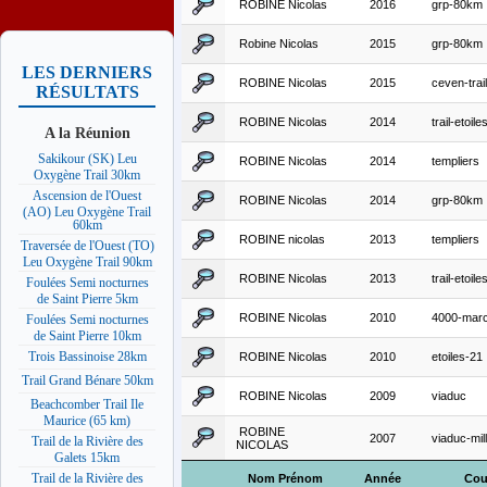
ROBINE Nicolas
2016
grp-80km
Robine Nicolas
2015
grp-80km
LES DERNIERS
ROBINE Nicolas
2015
ceven-trai
RÉSULTATS
ROBINE Nicolas
2014
trail-etoile
A la Réunion
Sakikour (SK) Leu
ROBINE Nicolas
2014
templiers
Oxygène Trail 30km
Ascension de l'Ouest
ROBINE Nicolas
2014
grp-80km
(AO) Leu Oxygène Trail
60km
ROBINE nicolas
2013
templiers
Traversée de l'Ouest (TO)
Leu Oxygène Trail 90km
ROBINE Nicolas
2013
trail-etoile
Foulées Semi nocturnes
de Saint Pierre 5km
ROBINE Nicolas
2010
4000-mar
Foulées Semi nocturnes
de Saint Pierre 10km
Trois Bassinoise 28km
ROBINE Nicolas
2010
etoiles-21
Trail Grand Bénare 50km
ROBINE Nicolas
2009
viaduc
Beachcomber Trail Ile
Maurice (65 km)
ROBINE
2007
viaduc-mil
Trail de la Rivière des
NICOLAS
Galets 15km
Trail de la Rivière des
Nom Prénom
Année
Cou