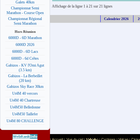
Galets 40km
Affichage de la ligne 1 à 21 sur 21 lignes
Championnat Semi
Marathon - Course Open
Championnat Régional
Calendrier 2026
2
Semi Marathon
Hors Réunion
6000D - 6D Marathon
6000D 2026
6000D - 6D Lacs
6000D - 6d Crêtes
Gabizos - KV l'Omi Agut
(3.5 km)
Gabizos - La Berbeillet
(20 km)
Gabizos Sky Race 30km
Ut4M 40 vercors
Ut4M 40 Chartreuse
Ut4M50 Belledonne
Ut4M50 Taillefer
Ut4M 80 CHALLENGE
Accueil
Vue du ciel
M�t�o
Cyclones
Volcan
Cirqu
|
|
|
|
|
|