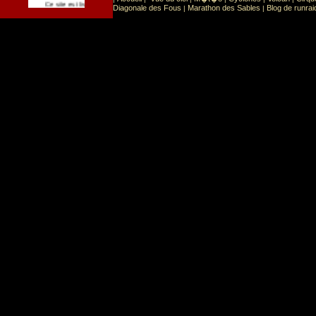
Sport
Sports extr�mes
Ce site est list� dans la cat�gorie
:
Diagonale des Fous
Marathon des Sables
Blog de runrai
|
|