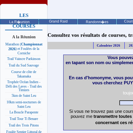
LES
PROCHAINES
Grand Raid
Cours
La R�union
Randonn�es
COURSES
Consultez vos résultats de courses, trai
A la Réunion
Marathon (
Championnat
Calendrier 2026
20
) et Foulées de la
2026
Corniche
Vous pouvez
Trail Vaincre Parkinson
en tapant son nom ou simplemen
Trail du Sud Sauvage
Course de côte de
Takamaka
En cas d'homonyme, vous pouv
Trophée Océan Indien -
vous cherchez PUY 
Défi des Laves - Trail des
Timizes
touj
5km de Saint Leu
10km semi-nocturnes de
Saint Leu
Si vous ne trouvez pas une cours
La Boucle Parapente
pouvez me
transmettre toutes
Trail Tour Ti Benare
concernant ces ré
Trail des Trois Pitons
Foulée Sentier Littoral de