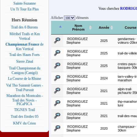
Sainte-Suzanne
Vous cherchez
RODRIGU
Un Ti Tour En Plus
Afficher
éléments
Hors Réunion
Nom
Trail des 6 Burons
Année
Course
Prénom
Méribel Trails et Km
Vertical
RODRIGUEZ
gendarmes-
2025
Stephane
voleurs-20k
Championnat France
de
Km Vertical
RODRIGUEZ
2025
trail-de-villele
Trail des Hauts Forts
Stephane
Sierre Zinal
RODRIGUEZ
cretes-pays-
2025
Stephane
basques-30
Trail Championnat du
Canigou (Canigó)
RODRIGUEZ
tarn-valley-tr
2024
La Course de la Rhune
Stephane
marathon
Val Tho Summit Games -
RODRIGUEZ
alpin-trail-
Trail Pursuit
2021
Stephane
pichauris-3
Marathon du Montcalm -
Trail des Novis -
RODRIGUEZ
thp-maratho
2021
PICaPICA
Stephane
lure
TIGNES Trail
RODRIGUEZ
2021
trail-des-ma
Trail des Etoiles 05
Stephane
KMV du Criou
RODRIGUEZ
champsaur-
2020
Stephane
30km