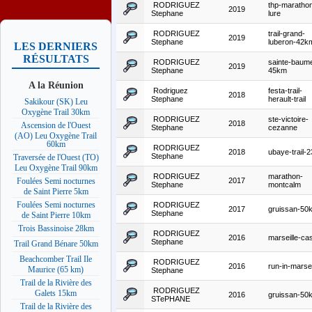
RODRIGUEZ
thp-maratho
2019
Stephane
lure
RODRIGUEZ
trail-grand-
2019
Stephane
luberon-42k
LES DERNIERS
RÉSULTATS
RODRIGUEZ
sainte-baum
2019
Stephane
45km
A la Réunion
Rodriguez
festa-trail-
2018
Stephane
herault-trail
Sakikour (SK) Leu
Oxygène Trail 30km
RODRIGUEZ
ste-victoire-
2018
Ascension de l'Ouest
Stephane
cezanne
(AO) Leu Oxygène Trail
60km
RODRIGUEZ
2018
ubaye-trail-
Stephane
Traversée de l'Ouest (TO)
Leu Oxygène Trail 90km
RODRIGUEZ
marathon-
2017
Foulées Semi nocturnes
Stephane
montcalm
de Saint Pierre 5km
Foulées Semi nocturnes
RODRIGUEZ
2017
gruissan-50
Stephane
de Saint Pierre 10km
Trois Bassinoise 28km
RODRIGUEZ
2016
marseille-ca
Stephane
Trail Grand Bénare 50km
Beachcomber Trail Ile
RODRIGUEZ
2016
run-in-marsei
Maurice (65 km)
Stephane
Trail de la Rivière des
RODRIGUEZ
Galets 15km
2016
gruissan-50
STePHANE
Trail de la Rivière des