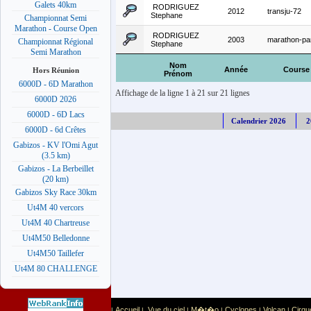
Galets 40km
RODRIGUEZ
2012
transju-72
Stephane
Championnat Semi
Marathon - Course Open
RODRIGUEZ
2003
marathon-pa
Championnat Régional
Stephane
Semi Marathon
Nom
Année
Course
Hors Réunion
Prénom
6000D - 6D Marathon
Affichage de la ligne 1 à 21 sur 21 lignes
6000D 2026
6000D - 6D Lacs
Calendrier 2026
2
6000D - 6d Crêtes
Gabizos - KV l'Omi Agut
(3.5 km)
Gabizos - La Berbeillet
(20 km)
Gabizos Sky Race 30km
Ut4M 40 vercors
Ut4M 40 Chartreuse
Ut4M50 Belledonne
Ut4M50 Taillefer
Ut4M 80 CHALLENGE
Accueil
Vue du ciel
M�t�o
Cyclones
Volcan
Cirqu
|
|
|
|
|
|