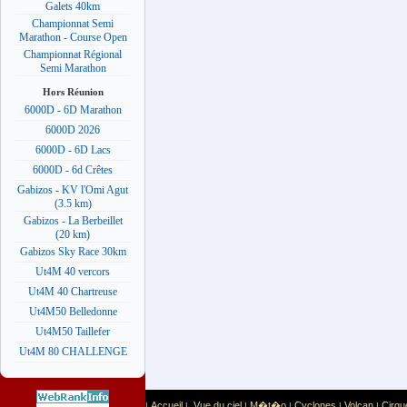
Galets 40km
Championnat Semi
Marathon - Course Open
Championnat Régional
Semi Marathon
Hors Réunion
6000D - 6D Marathon
6000D 2026
6000D - 6D Lacs
6000D - 6d Crêtes
Gabizos - KV l'Omi Agut
(3.5 km)
Gabizos - La Berbeillet
(20 km)
Gabizos Sky Race 30km
Ut4M 40 vercors
Ut4M 40 Chartreuse
Ut4M50 Belledonne
Ut4M50 Taillefer
Ut4M 80 CHALLENGE
Accueil
Vue du ciel
M�t�o
Cyclones
Volcan
Cirqu
|
|
|
|
|
|