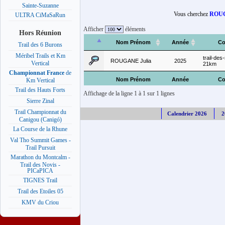
Sainte-Suzanne
Vous cherchez
ROUG
ULTRA CiMaSaRun
Afficher
éléments
Hors Réunion
Nom Prénom
Année
Co
Trail des 6 Burons
Méribel Trails et Km
trail-de
ROUGANE Julia
2025
Vertical
21km
Championnat France
de
Nom Prénom
Année
Co
Km Vertical
Trail des Hauts Forts
Affichage de la ligne 1 à 1 sur 1 lignes
Sierre Zinal
Trail Championnat du
Calendrier 2026
2
Canigou (Canigó)
La Course de la Rhune
Val Tho Summit Games -
Trail Pursuit
Marathon du Montcalm -
Trail des Novis -
PICaPICA
TIGNES Trail
Trail des Etoiles 05
KMV du Criou