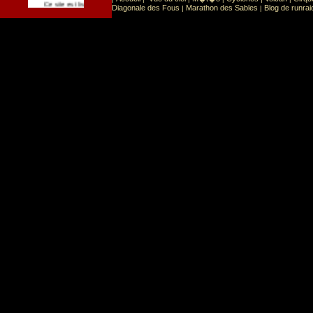
Sport
Sports extr�mes
Ce site est list� dans la cat�gorie
:
Diagonale des Fous
Marathon des Sables
Blog de runrai
|
|