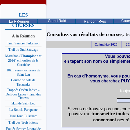
LES
PROCHAINES
Grand Raid
Cours
La R�union
Randonn�es
COURSES
Consultez vos résultats de courses, trai
A la Réunion
Trail Vaincre Parkinson
Calendrier 2026
20
Trail du Sud Sauvage
Vous pouvez
Marathon (
Championnat
) et Foulées de la
en tapant son nom ou simplemen
2026
Corniche
10km semi-nocturnes de
Saint Leu
En cas d'homonyme, vous pouv
Course de côte de
vous cherchez PUY 
Takamaka
Trophée Océan Indien -
touj
Défi des Laves - Trail des
Timizes
5km de Saint Leu
Si vous ne trouvez pas une cours
La Boucle Parapente
pouvez me
transmettre toutes
Trail Tour Ti Benare
concernant ces ré
Trail des Trois Pitons
Foulée Sentier Littoral de