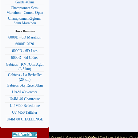
Galets 40km
Championnat Semi
Marathon - Course Open
Championnat Régional
Semi Marathon
Hors Réunion
6000D - 6D Marathon
6000D 2026
6000D - 6D Lacs
6000D - 6d Crêtes
Gabizos - KV l'Omi Agut
(3.5 km)
Gabizos - La Berbeillet
(20 km)
Gabizos Sky Race 30km
Ut4M 40 vercors
Ut4M 40 Chartreuse
Ut4M50 Belledonne
Ut4M50 Taillefer
Ut4M 80 CHALLENGE
Accueil
Vue du ciel
M�t�o
Cyclones
Volcan
Cirqu
|
|
|
|
|
|