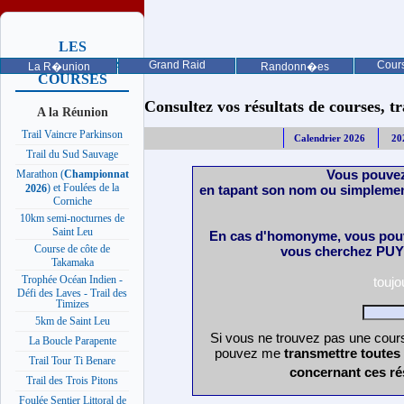
LES
PROCHAINES
Grand Raid
Cours
La R�union
Randonn�es
COURSES
Consultez vos résultats de courses, trai
A la Réunion
Trail Vaincre Parkinson
Calendrier 2026
20
Trail du Sud Sauvage
Vous pouvez
Marathon (
Championnat
) et Foulées de la
en tapant son nom ou simplemen
2026
Corniche
10km semi-nocturnes de
Saint Leu
En cas d'homonyme, vous pouv
Course de côte de
vous cherchez PUY 
Takamaka
Trophée Océan Indien -
touj
Défi des Laves - Trail des
Timizes
5km de Saint Leu
Si vous ne trouvez pas une cours
La Boucle Parapente
pouvez me
transmettre toutes
Trail Tour Ti Benare
concernant ces ré
Trail des Trois Pitons
Foulée Sentier Littoral de