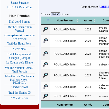
Sainte-Suzanne
Vous cherchez
ROUILL
ULTRA CiMaSaRun
Afficher
éléments
Hors Réunion
Nom Prénom
Année
Cour
Trail des 6 Burons
Méribel Trails et Km
trail-lac-
ROUILLARD Julien
2025
Vertical
paladru
Championnat France
de
champ-
Km Vertical
ROUILLARD Julien
2024
france-
Trail des Hauts Forts
montagn
Sierre Zinal
champ-
ROUILLARD Julien
2024
france-tr
Trail Championnat du
court-o
Canigou (Canigó)
La Course de la Rhune
ROUILLARD Julien
2024
trail-givr
Val Tho Summit Games -
Trail Pursuit
chartre
ROUILLARD Julien
2017
festi-se
Marathon du Montcalm -
21km
Trail des Novis -
PICaPICA
trail-ve
ROUILLARD Julien
2014
TIGNES Trail
26km
Trail des Etoiles 05
ROUILLARD Julien
2012
ventoux
KMV du Criou
Nom Prénom
Année
Cour