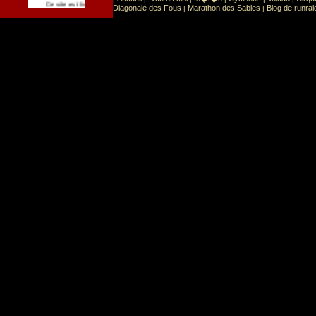
Sport
Sports extr�mes
Ce site est list� dans la cat�gorie
:
Diagonale des Fous
Marathon des Sables
Blog de runrai
|
|