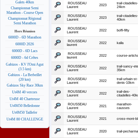
Galets 40km
ROUSSEAU
trail-citadelles
2023
Laurent
24km
Championnat Semi
Marathon - Course Open
ROUSSEAU
trail-citadelles
2023
Championnat Régional
Laurent
40km
Semi Marathon
ROUSSEAU
2022
boffi-fifty
Hors Réunion
Laurent
6000D - 6D Marathon
ROUSSEAU
2022
kalla
6000D 2026
laurent
6000D - 6D Lacs
ROUSSEAU
2022
course-artich
laurent
6000D - 6d Crêtes
Gabizos - KV l'Omi Agut
ROUSSEAU
trail-sancy-et
2022
(3.5 km)
Laurent
35km
Gabizos - La Berbeillet
ROUSSEAU
trail-urbain-st-
(20 km)
2022
Laurent
denis-10km
Gabizos Sky Race 30km
ROUSSEAU
trail-des-
Ut4M 40 vercors
2022
Laurent
citadelles-40
Ut4M 40 Chartreuse
ROUSSEAU
marathon-
Ut4M50 Belledonne
2021
Laurent
causses
Ut4M50 Taillefer
ROUSSEAU
2021
cross-mont-b
Ut4M 80 CHALLENGE
Laurent
ROUSSEAU
2020
trail-pecharm
Laurent