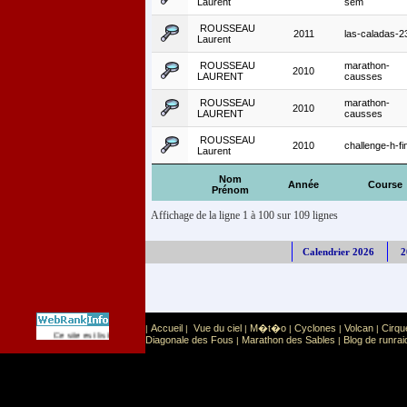
Laurent
sem
ROUSSEAU
2011
las-caladas-2
Laurent
ROUSSEAU
marathon-
2010
LAURENT
causses
ROUSSEAU
marathon-
2010
LAURENT
causses
ROUSSEAU
2010
challenge-h-fi
Laurent
Nom
Année
Course
Prénom
Affichage de la ligne 1 à 100 sur 109 lignes
Calendrier 2026
2
Accueil
Vue du ciel
M�t�o
Cyclones
Volcan
Cirqu
|
|
|
|
|
|
Sport
Sports extr�mes
Ce site est list� dans la cat�gorie
:
Diagonale des Fous
Marathon des Sables
Blog de runrai
|
|