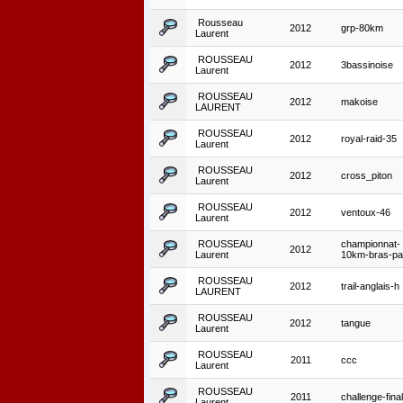
Rousseau
2012
grp-80km
Laurent
ROUSSEAU
2012
3bassinoise
Laurent
ROUSSEAU
2012
makoise
LAURENT
ROUSSEAU
2012
royal-raid-35
Laurent
ROUSSEAU
2012
cross_piton
Laurent
ROUSSEAU
2012
ventoux-46
Laurent
ROUSSEAU
championnat-
2012
Laurent
10km-bras-p
ROUSSEAU
2012
trail-anglais-h
LAURENT
ROUSSEAU
2012
tangue
Laurent
ROUSSEAU
2011
ccc
Laurent
ROUSSEAU
2011
challenge-fina
Laurent