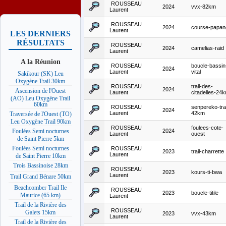
ROUSSEAU
2024
vvx-82km
Laurent
ROUSSEAU
2024
course-papan
Laurent
LES DERNIERS
RÉSULTATS
ROUSSEAU
2024
camelias-raid
Laurent
A la Réunion
ROUSSEAU
boucle-bassin
2024
Laurent
vital
Sakikour (SK) Leu
Oxygène Trail 30km
ROUSSEAU
trail-des-
2024
Ascension de l'Ouest
Laurent
citadelles-24
(AO) Leu Oxygène Trail
60km
ROUSSEAU
senpereko-trai
2024
Laurent
42km
Traversée de l'Ouest (TO)
Leu Oxygène Trail 90km
ROUSSEAU
foulees-cote-
2024
Foulées Semi nocturnes
Laurent
ouest
de Saint Pierre 5km
Foulées Semi nocturnes
ROUSSEAU
2023
trail-charrette
Laurent
de Saint Pierre 10km
Trois Bassinoise 28km
ROUSSEAU
2023
kours-ti-bwa
Laurent
Trail Grand Bénare 50km
Beachcomber Trail Ile
ROUSSEAU
2023
boucle-titile
Maurice (65 km)
Laurent
Trail de la Rivière des
ROUSSEAU
Galets 15km
2023
vvx-43km
Laurent
Trail de la Rivière des