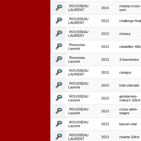
ROUSSEAU
champ-cross-
2014
LAURENT
sem
ROUSSEAU
2013
challenge-fina
LAURENT
ROUSSEAU
2013
cimasa
LAURENT
Rousseau
2013
citadelles-40
Laurent
Rousseau
2013
3-bassinoise
Laurent
ROUSSEAU
2013
canigou
LAURENT
ROUSSEAU
2013
trail-colorado
Laurent
ROUSSEAU
gendarmes-
2013
Laurent
voleurs-32km
ROUSSEAU
cross-piton-
2013
Laurent
neiges
ROUSSEAU
2013
bassin-vital
Laurent
ROUSSEAU
2013
champ-10km
LAURENT