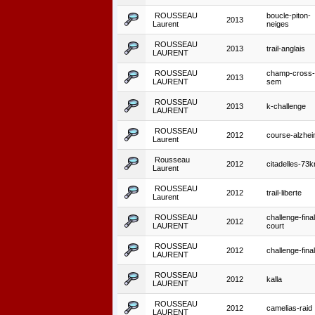
ROUSSEAU
boucle-piton-
2013
Laurent
neiges
ROUSSEAU
2013
trail-anglais
LAURENT
ROUSSEAU
champ-cross-
2013
LAURENT
sem
ROUSSEAU
2013
k-challenge
LAURENT
ROUSSEAU
2012
course-alzhe
Laurent
Rousseau
2012
citadelles-73
Laurent
ROUSSEAU
2012
trail-liberte
Laurent
ROUSSEAU
challenge-fina
2012
LAURENT
court
ROUSSEAU
2012
challenge-fina
LAURENT
ROUSSEAU
2012
kalla
LAURENT
ROUSSEAU
2012
camelias-raid
LAURENT