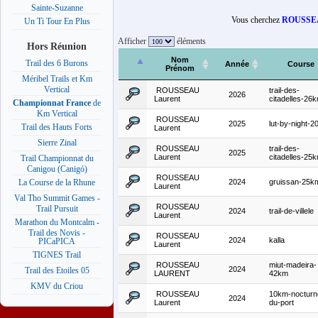
Sainte-Suzanne
Vous cherchez
ROUSSEA
Un Ti Tour En Plus
Afficher
éléments
Hors Réunion
Nom
Trail des 6 Burons
Année
Course
Prénom
Méribel Trails et Km
Vertical
ROUSSEAU
trail-des-
2026
Laurent
citadelles-26
Championnat France
de
Km Vertical
ROUSSEAU
2025
lut-by-night-
Trail des Hauts Forts
Laurent
Sierre Zinal
ROUSSEAU
trail-des-
2025
Laurent
citadelles-25
Trail Championnat du
Canigou (Canigó)
ROUSSEAU
2024
gruissan-25k
La Course de la Rhune
Laurent
Val Tho Summit Games -
ROUSSEAU
Trail Pursuit
2024
trail-de-villele
Laurent
Marathon du Montcalm -
Trail des Novis -
ROUSSEAU
2024
kalla
PICaPICA
Laurent
TIGNES Trail
ROUSSEAU
miut-madeira-
2024
Trail des Etoiles 05
LAURENT
42km
KMV du Criou
ROUSSEAU
10km-nocturn
2024
Laurent
du-port