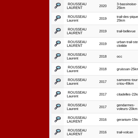
ROUSSEAU
3-bassinoise-
2020
LAURENT
25km
ROUSSEAU
trail-des-piqu
2019
Laurent
25km
ROUSSEAU
2019
trail-bellevue
LAURENT
ROUSSEAU
urban-trail-ste
2019
LAURENT
clotilde
ROUSSEAU
2018
occ
Laurent
ROUSSEAU
2018
gruissan-25k
Laurent
ROUSSEAU
samoens-tour
2017
Laurent
criou-49km
ROUSSEAU
2017
citadelles-22
Laurent
ROUSSEAU
gendarmes-
2017
Laurent
voleurs-20km
ROUSSEAU
2016
geranium-15
LAURENT
ROUSSEAU
2016
trail-volcan
LAURENT