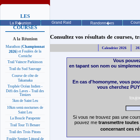
LES
PROCHAINES
Grand Raid
Cours
La R�union
Randonn�es
COURSES
Consultez vos résultats de courses, trai
A la Réunion
Marathon (
Championnat
Calendrier 2026
20
) et Foulées de la
2026
Corniche
Vous pouvez
Trail Vaincre Parkinson
en tapant son nom ou simplemen
Trail du Sud Sauvage
Course de côte de
Takamaka
En cas d'homonyme, vous pouv
Trophée Océan Indien -
vous cherchez PUY 
Défi des Laves - Trail des
Timizes
touj
5km de Saint Leu
10km semi-nocturnes de
Saint Leu
Si vous ne trouvez pas une cours
La Boucle Parapente
pouvez me
transmettre toutes
Trail Tour Ti Benare
concernant ces ré
Trail des Trois Pitons
Foulée Sentier Littoral de