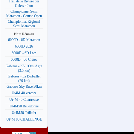
Trail de la Rivière des
Galets 40km
Championnat Semi
Marathon - Course Open
Championnat Régional
Semi Marathon
Hors Réunion
6000D - 6D Marathon
6000D 2026
6000D - 6D Lacs
6000D - 6d Crêtes
Gabizos - KV l'Omi Agut
(3.5 km)
Gabizos - La Berbeillet
(20 km)
Gabizos Sky Race 30km
Ut4M 40 vercors
Ut4M 40 Chartreuse
Ut4M50 Belledonne
Ut4M50 Taillefer
Ut4M 80 CHALLENGE