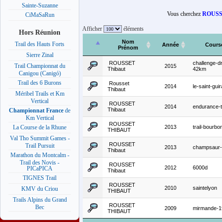
Sainte-Suzanne
Vous cherchez
ROUSS
CiMaSaRun
Afficher
éléments
Hors Réunion
Nom
Trail des Hauts Forts
Année
Cours
Prénom
Sierre Zinal
ROUSSET
challenge-d
Trail Championnat du
2015
Thibaut
42km
Canigou (Canigó)
Trail des 6 Burons
Rousset
2014
le-saint-guir
Thibaut
Méribel Trails et Km
Vertical
ROUSSET
2014
endurance-tr
Thibaut
Championnat France
de
Km Vertical
ROUSSET
2013
trail-bourbo
La Course de la Rhune
THIBAUT
Val Tho Summit Games -
ROUSSET
Trail Pursuit
2013
champsaur
Thibaut
Marathon du Montcalm -
Trail des Novis -
ROUSSET
2012
6000d
PICaPICA
Thibaut
TIGNES Trail
ROUSSET
2010
saintelyon
KMV du Criou
THIBAUT
Trails Alpins du Grand
ROUSSET
Bec
2009
mirmande-1
THIBAUT