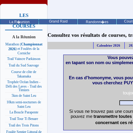
LES
PROCHAINES
Grand Raid
Cours
La R�union
Randonn�es
COURSES
Consultez vos résultats de courses, trai
A la Réunion
Marathon (
Championnat
Calendrier 2026
20
) et Foulées de la
2026
Corniche
Vous pouvez
Trail Vaincre Parkinson
en tapant son nom ou simplemen
Trail du Sud Sauvage
Course de côte de
Takamaka
En cas d'homonyme, vous pouv
Trophée Océan Indien -
vous cherchez PUY 
Défi des Laves - Trail des
Timizes
touj
5km de Saint Leu
10km semi-nocturnes de
Saint Leu
Si vous ne trouvez pas une cours
La Boucle Parapente
pouvez me
transmettre toutes
Trail Tour Ti Benare
concernant ces ré
Trail des Trois Pitons
Foulée Sentier Littoral de