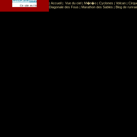
Accueil
Vue du ciel
M�t�o
Cyclones
Volcan
Cirqu
|
|
|
|
|
|
Sport
Sports extr�mes
Ce site est list� dans la cat�gorie
:
Diagonale des Fous
Marathon des Sables
Blog de runrai
|
|