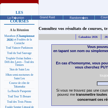
LES
PROCHAINES
Grand Raid
Cours
La R�union
Randonn�es
COURSES
Consultez vos résultats de courses, trai
A la Réunion
Marathon (
Championnat
Calendrier 2026
20
) et Foulées de la
2026
Corniche
Vous pouvez
Trail Vaincre Parkinson
en tapant son nom ou simplemen
Trail du Sud Sauvage
Trophée Océan Indien -
Défi des Laves - Trail des
En cas d'homonyme, vous pouv
Timizes
vous cherchez PUY 
5km de Saint Leu
10km semi-nocturnes de
touj
Saint Leu
Course de côte de
Takamaka
Si vous ne trouvez pas une cours
La Boucle Parapente
pouvez me
transmettre toutes
Trail Tour Ti Benare
concernant ces ré
Trail des Trois Pitons
Foulée Sentier Littoral de