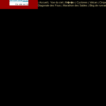
Accueil
Vue du ciel
M�t�o
Cyclones
Volcan
Cirqu
|
|
|
|
|
|
Sport
Sports extr�mes
Ce site est list� dans la cat�gorie
:
Diagonale des Fous
Marathon des Sables
Blog de runrai
|
|