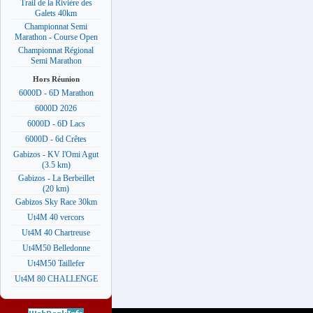
Trail de la Rivière des
Galets 40km
Championnat Semi
Marathon - Course Open
Championnat Régional
Semi Marathon
Hors Réunion
6000D - 6D Marathon
6000D 2026
6000D - 6D Lacs
6000D - 6d Crêtes
Gabizos - KV l'Omi Agut
(3.5 km)
Gabizos - La Berbeillet
(20 km)
Gabizos Sky Race 30km
Ut4M 40 vercors
Ut4M 40 Chartreuse
Ut4M50 Belledonne
Ut4M50 Taillefer
Ut4M 80 CHALLENGE