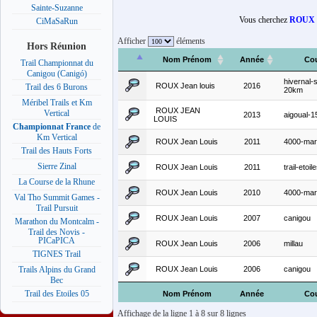
Sainte-Suzanne
Vous cherchez
ROUX J
CiMaSaRun
Afficher
éléments
Hors Réunion
Nom Prénom
Année
Co
Trail Championnat du
Canigou (Canigó)
hivernal-
ROUX Jean louis
2016
Trail des 6 Burons
20km
Méribel Trails et Km
ROUX JEAN
Vertical
2013
aigoual-
LOUIS
Championnat France
de
Km Vertical
ROUX Jean Louis
2011
4000-ma
Trail des Hauts Forts
Sierre Zinal
ROUX Jean Louis
2011
trail-etoil
La Course de la Rhune
ROUX Jean Louis
2010
4000-ma
Val Tho Summit Games -
Trail Pursuit
ROUX Jean Louis
2007
canigou
Marathon du Montcalm -
Trail des Novis -
PICaPICA
ROUX Jean Louis
2006
millau
TIGNES Trail
ROUX Jean Louis
2006
canigou
Trails Alpins du Grand
Bec
Trail des Etoiles 05
Nom Prénom
Année
Co
Affichage de la ligne 1 à 8 sur 8 lignes