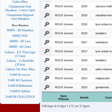
Galets 40km
ROUX Jerome
2018
skyrace-mat
Championnat Semi
Marathon - Course Open
Championnat Régional
ROUX Jerome
2018
marathon-bo
Semi Marathon
ROUX Jerome
2018
lyon-urban-tr
Hors Réunion
6000D - 6D Marathon
ROUX Jerome
2018
templiers
6000D 2026
6000D - 6D Lacs
ROUX Jerome
2017
saintelyon
6000D - 6d Crêtes
ROUX Jerome
2017
lyon-urban-tr
Gabizos - KV l'Omi Agut
(3.5 km)
ROUX Jerome
2016
templiers
Gabizos - La Berbeillet
(20 km)
Gabizos Sky Race 30km
ROUX Jerome
2015
ut4m-chartr
Ut4M 40 vercors
ROUX Jerome
2013
malpassant
Ut4M 40 Chartreuse
Ut4M50 Belledonne
ROUX Jerome
2010
gendarmes
Ut4M50 Taillefer
Nom
Ut4M 80 CHALLENGE
Année
Cour
Prénom
Affichage de la ligne 1 à 31 sur 31 lignes