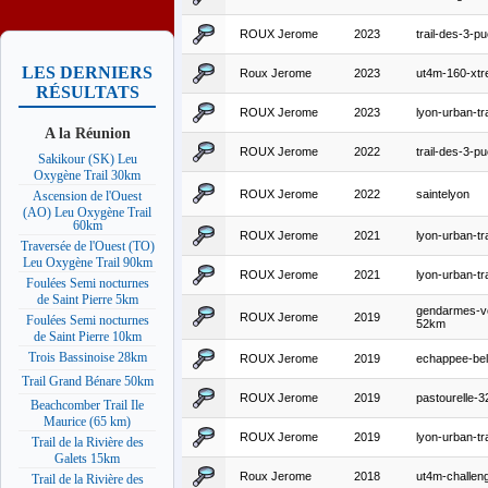
ROUX Jerome
2023
trail-des-3-pu
LES DERNIERS
Roux Jerome
2023
ut4m-160-xt
RÉSULTATS
ROUX Jerome
2023
lyon-urban-tr
A la Réunion
ROUX Jerome
2022
trail-des-3-pu
Sakikour (SK) Leu
Oxygène Trail 30km
ROUX Jerome
2022
saintelyon
Ascension de l'Ouest
(AO) Leu Oxygène Trail
60km
ROUX Jerome
2021
lyon-urban-tr
Traversée de l'Ouest (TO)
Leu Oxygène Trail 90km
ROUX Jerome
2021
lyon-urban-tr
Foulées Semi nocturnes
de Saint Pierre 5km
gendarmes-vo
ROUX Jerome
2019
Foulées Semi nocturnes
52km
de Saint Pierre 10km
Trois Bassinoise 28km
ROUX Jerome
2019
echappee-be
Trail Grand Bénare 50km
ROUX Jerome
2019
pastourelle-
Beachcomber Trail Ile
Maurice (65 km)
ROUX Jerome
2019
lyon-urban-tr
Trail de la Rivière des
Galets 15km
Roux Jerome
2018
ut4m-challen
Trail de la Rivière des