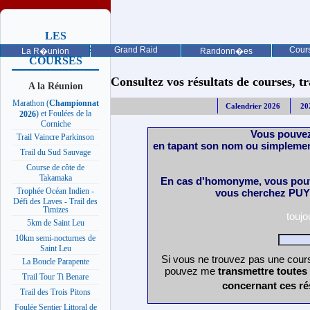
LES
PROCHAINES
Grand Raid
Cours
La R�union
Randonn�es
COURSES
Consultez vos résultats de courses, trai
A la Réunion
Marathon (
Championnat
Calendrier 2026
20
) et Foulées de la
2026
Corniche
Vous pouvez
Trail Vaincre Parkinson
en tapant son nom ou simplemen
Trail du Sud Sauvage
Course de côte de
Takamaka
En cas d'homonyme, vous pouv
Trophée Océan Indien -
vous cherchez PUY 
Défi des Laves - Trail des
Timizes
touj
5km de Saint Leu
10km semi-nocturnes de
Saint Leu
Si vous ne trouvez pas une cours
La Boucle Parapente
pouvez me
transmettre toutes
Trail Tour Ti Benare
concernant ces ré
Trail des Trois Pitons
Foulée Sentier Littoral de