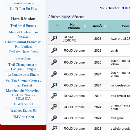
Sainte-Suzanne
Vous cherchez
ROUX
Un Ti Tour En Plus
Afficher
éléments
Hors Réunion
Nom
Trail des 6 Burons
Année
Cour
Prénom
Méribel Trails et Km
Vertical
ROUX
2026
lozere-trail-
JEROME
Championnat France
de
Km Vertical
ROUX Jerome
2025
utmb
Trail des Hauts Forts
Sierre Zinal
black-mountain
ROUX Jerome
2025
24km
Trail Championnat du
Canigou (Canigó)
black-mountain
ROUX Jerome
2024
La Course de la Rhune
20km
Val Tho Summit Games -
Trail Pursuit
ROUX Jerome
2024
ronde-des-do
Marathon du Montcalm -
Trail des Novis -
ROUX Jerome
2024
trail-nivolet-r
PICaPICA
TIGNES Trail
champ-france-
ROUX Jerome
2024
court
Trail des Etoiles 05
KMV du Criou
ROUX Jerome
2024
trail-givre
ROUX Jerome
2023
trail-du-gres