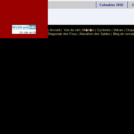
Calendrier 2026
2
Accueil
Vue du ciel
M�t�o
Cyclones
Volcan
Cirqu
|
|
|
|
|
|
Sport
Sports extr�mes
Ce site est list� dans la cat�gorie
:
Diagonale des Fous
Marathon des Sables
Blog de runrai
|
|