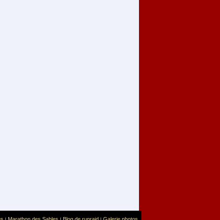
us
Marathon des Sables
Blog de runraid
Galerie photos
|
|
|