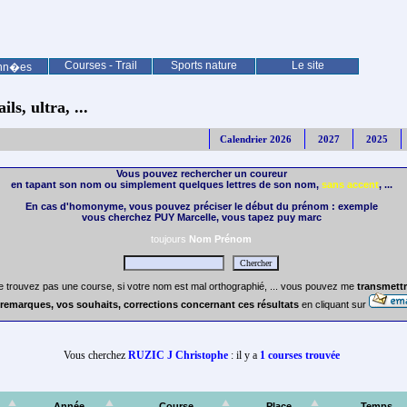
Courses - Trail
Sports nature
Le site
nn�es
ls, ultra, ...
Calendrier 2026
2027
2025
Vous pouvez rechercher un coureur
en tapant son nom ou simplement quelques lettres de son nom,
sans accent
, ...
En cas d'homonyme, vous pouvez préciser le début du prénom : exemple
vous cherchez PUY Marcelle, vous tapez puy marc
toujours
Nom Prénom
e trouvez pas une course, si votre nom est mal orthographié, ... vous pouvez me
transmettr
remarques, vos souhaits, corrections concernant ces résultats
en cliquant sur
Vous cherchez
RUZIC J Christophe
: il y a
1 courses trouvée
Année
Course
Place
Temps