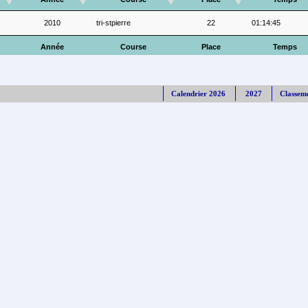
2010
tri-stpierre
22
01:14:45
Année
Course
Place
Temps
Calendrier 2026
2027
Classem