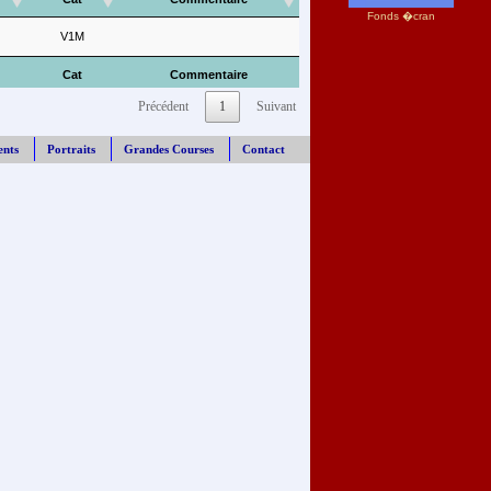
Fonds �cran
V1M
Cat
Commentaire
Précédent
1
Suivant
ents
Portraits
Grandes Courses
Contact