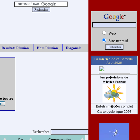
Web
Site runraid
Résultats Réunion
Hors Réunion
Diagonale
La m�t�o de ce
Samedi 8
Aout 2026
les pr�visions de
M�t�o France
e toutes
Bulletin m�t�o complet
Carte cyclonique 2026
Rechercher
Cat
Commentaire