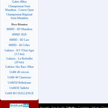
Galets 40km
Championnat Semi
Marathon - Course Open
Championnat Régional
Semi Marathon
Hors Réunion
6000D - 6D Marathon
6000D 2026
6000D - 6D Lacs
6000D - 6d Crêtes
Gabizos - KV l'Omi Agut
(3.5 km)
Gabizos - La Berbeillet
(20 km)
Gabizos Sky Race 30km
Ut4M 40 vercors
Ut4M 40 Chartreuse
Ut4M50 Belledonne
Ut4M50 Taillefer
Ut4M 80 CHALLENGE
Accueil
Vue du ciel
M�t�o
Cyclones
Volcan
Cirqu
|
|
|
|
|
|