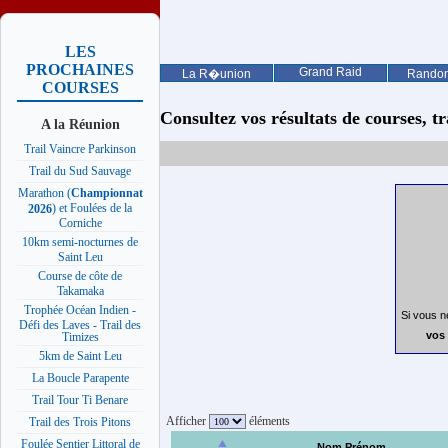
LES
PROCHAINES
Grand Raid
La R�union
Rando
COURSES
Consultez vos résultats de courses, trai
A la Réunion
Trail Vaincre Parkinson
Trail du Sud Sauvage
Marathon (
Championnat
) et Foulées de la
2026
Corniche
10km semi-nocturnes de
Saint Leu
Course de côte de
Takamaka
Trophée Océan Indien -
Si vous n
Défi des Laves - Trail des
vos 
Timizes
5km de Saint Leu
La Boucle Parapente
Trail Tour Ti Benare
Afficher
éléments
Trail des Trois Pitons
Foulée Sentier Littoral de
Nom Prénom