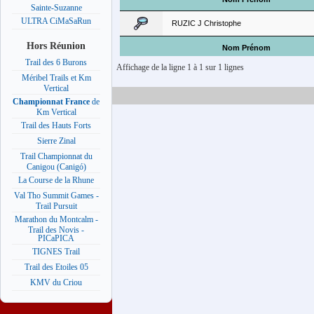
Sainte-Suzanne
ULTRA CiMaSaRun
RUZIC J Christophe
Hors Réunion
Nom Prénom
Trail des 6 Burons
Affichage de la ligne 1 à 1 sur 1 lignes
Méribel Trails et Km
Vertical
Championnat France
de
Km Vertical
Trail des Hauts Forts
Sierre Zinal
Trail Championnat du
Canigou (Canigó)
La Course de la Rhune
Val Tho Summit Games -
Trail Pursuit
Marathon du Montcalm -
Trail des Novis -
PICaPICA
TIGNES Trail
Trail des Etoiles 05
KMV du Criou