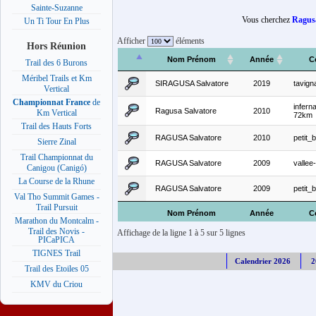
Sainte-Suzanne
Vous cherchez
Ragusa
Un Ti Tour En Plus
Afficher
éléments
Hors Réunion
Nom Prénom
Année
C
Trail des 6 Burons
Méribel Trails et Km
SIRAGUSA Salvatore
2019
tavigna
Vertical
Championnat France
de
infernal
Ragusa Salvatore
2010
Km Vertical
72km
Trail des Hauts Forts
RAGUSA Salvatore
2010
petit_b
Sierre Zinal
Trail Championnat du
RAGUSA Salvatore
2009
vallee
Canigou (Canigó)
La Course de la Rhune
RAGUSA Salvatore
2009
petit_b
Val Tho Summit Games -
Trail Pursuit
Nom Prénom
Année
C
Marathon du Montcalm -
Trail des Novis -
Affichage de la ligne 1 à 5 sur 5 lignes
PICaPICA
TIGNES Trail
Calendrier 2026
2
Trail des Etoiles 05
KMV du Criou