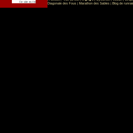
Sport
Sports extr�mes
Ce site est list� dans la cat�gorie
:
Diagonale des Fous
Marathon des Sables
Blog de runrai
|
|