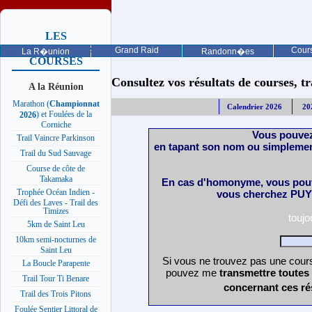
LES
PROCHAINES
Grand Raid
Cours
La R�union
Randonn�es
COURSES
Consultez vos résultats de courses, trai
A la Réunion
Marathon (
Championnat
Calendrier 2026
20
) et Foulées de la
2026
Corniche
Vous pouvez
Trail Vaincre Parkinson
en tapant son nom ou simplemen
Trail du Sud Sauvage
Course de côte de
Takamaka
En cas d'homonyme, vous pouv
Trophée Océan Indien -
vous cherchez PUY 
Défi des Laves - Trail des
Timizes
touj
5km de Saint Leu
10km semi-nocturnes de
Saint Leu
Si vous ne trouvez pas une cours
La Boucle Parapente
pouvez me
transmettre toutes
Trail Tour Ti Benare
concernant ces ré
Trail des Trois Pitons
Foulée Sentier Littoral de