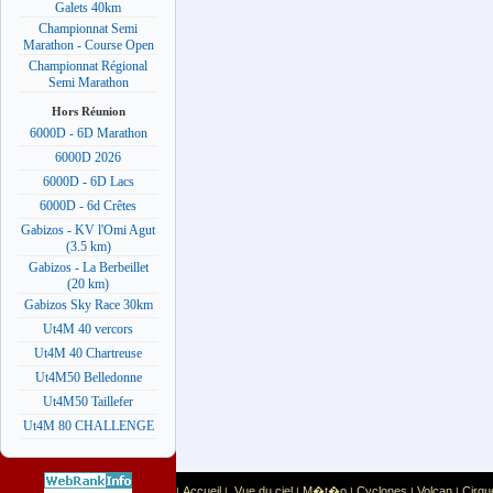
Galets 40km
Championnat Semi
Marathon - Course Open
Championnat Régional
Semi Marathon
Hors Réunion
6000D - 6D Marathon
6000D 2026
6000D - 6D Lacs
6000D - 6d Crêtes
Gabizos - KV l'Omi Agut
(3.5 km)
Gabizos - La Berbeillet
(20 km)
Gabizos Sky Race 30km
Ut4M 40 vercors
Ut4M 40 Chartreuse
Ut4M50 Belledonne
Ut4M50 Taillefer
Ut4M 80 CHALLENGE
Accueil
Vue du ciel
M�t�o
Cyclones
Volcan
Cirqu
|
|
|
|
|
|