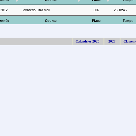
2012
lavaredo-ultra-trail
306
28:18:45
Année
Course
Place
Temps
Calendrier 2026
2027
Classem