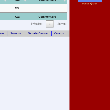
Fonds �cran
M35
Cat
Commentaire
Précédent
1
Suivant
ents
Portraits
Grandes Courses
Contact