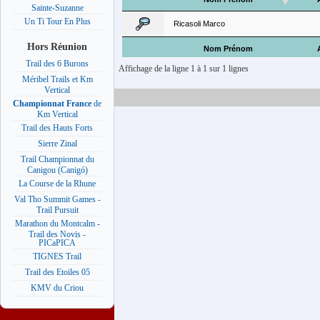
Sainte-Suzanne
Un Ti Tour En Plus
Ricasoli Marco
Hors Réunion
Nom Prénom
Trail des 6 Burons
Affichage de la ligne 1 à 1 sur 1 lignes
Méribel Trails et Km
Vertical
Championnat France
de
Km Vertical
Trail des Hauts Forts
Sierre Zinal
Trail Championnat du
Canigou (Canigó)
La Course de la Rhune
Val Tho Summit Games -
Trail Pursuit
Marathon du Montcalm -
Trail des Novis -
PICaPICA
TIGNES Trail
Trail des Etoiles 05
KMV du Criou