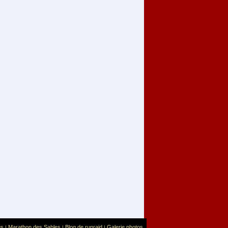
us
Marathon des Sables
Blog de runraid
Galerie photos
|
|
|