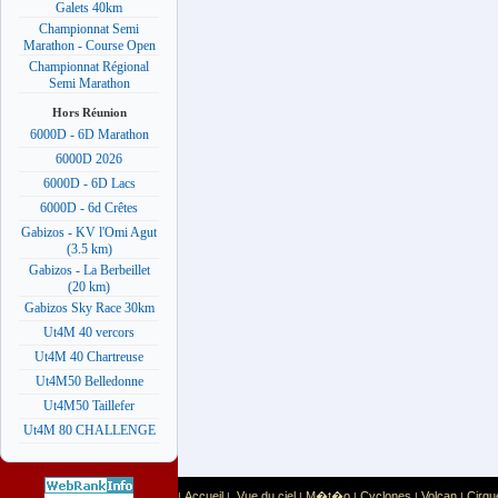
Galets 40km
Championnat Semi
Marathon - Course Open
Championnat Régional
Semi Marathon
Hors Réunion
6000D - 6D Marathon
6000D 2026
6000D - 6D Lacs
6000D - 6d Crêtes
Gabizos - KV l'Omi Agut
(3.5 km)
Gabizos - La Berbeillet
(20 km)
Gabizos Sky Race 30km
Ut4M 40 vercors
Ut4M 40 Chartreuse
Ut4M50 Belledonne
Ut4M50 Taillefer
Ut4M 80 CHALLENGE
Accueil
Vue du ciel
M�t�o
Cyclones
Volcan
Cirqu
|
|
|
|
|
|