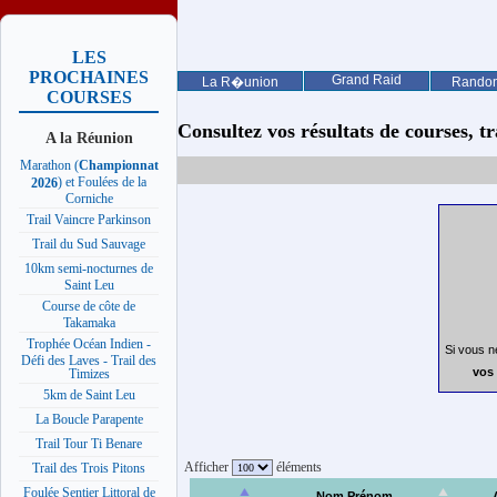
LES
PROCHAINES
Grand Raid
La R�union
Rando
COURSES
Consultez vos résultats de courses, trai
A la Réunion
Marathon (
Championnat
) et Foulées de la
2026
Corniche
Trail Vaincre Parkinson
Trail du Sud Sauvage
10km semi-nocturnes de
Saint Leu
Course de côte de
Takamaka
Trophée Océan Indien -
Si vous n
Défi des Laves - Trail des
vos 
Timizes
5km de Saint Leu
La Boucle Parapente
Trail Tour Ti Benare
Afficher
éléments
Trail des Trois Pitons
Foulée Sentier Littoral de
Nom Prénom