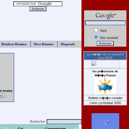
Web
Site runraid
Résultats Réunion
Hors Réunion
Diagonale
La m�t�o de ce
Samedi 8
Aout 2026
les pr�visions de
M�t�o France
e toutes
Bulletin m�t�o complet
Carte cyclonique 2026
Rechercher
Cat
Commentaire