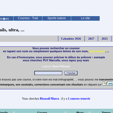
Courses - Trail
Sports nature
Le site
nn�es
ls, ultra, ...
Calendrier 2026
2027
2025
Vous pouvez rechercher un coureur
en tapant son nom ou simplement quelques lettres de son nom,
sans accent
, ...
En cas d'homonyme, vous pouvez préciser le début du prénom : exemple
vous cherchez PUY Marcelle, vous tapez puy marc
toujours
Nom Prénom
e trouvez pas une course, si votre nom est mal orthographié, ... vous pouvez me
transmettr
remarques, vos souhaits, corrections concernant ces résultats
en cliquant sur
Vous cherchez
Ricasoli Marco
: il y a
1 courses trouvée
Année
Course
Place
Temps