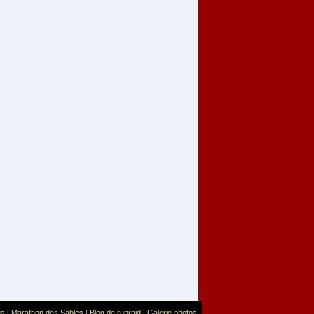
us
Marathon des Sables
Blog de runraid
Galerie photos
|
|
|