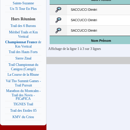
Sainte-Suzanne
Un Ti Tour En Plus
SACCUCCI Dimitri
Hors Réunion
SACCUCCI Dimitri
Trail des 6 Burons
SACCUCCI Dimitri
Méribel Trails et Km
Vertical
Nom Prénom
Championnat France
de
Km Vertical
Affichage de la ligne 1 à 3 sur 3 lignes
Trail des Hauts Forts
Sierre Zinal
Trail Championnat du
Canigou (Canigó)
La Course de la Rhune
Val Tho Summit Games -
Trail Pursuit
Marathon du Montcalm -
Trail des Novis -
PICaPICA
TIGNES Trail
Trail des Etoiles 05
KMV du Criou