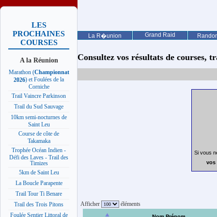
LES
PROCHAINES
Grand Raid
La R�union
Rando
COURSES
Consultez vos résultats de courses, trai
A la Réunion
Marathon (
Championnat
) et Foulées de la
2026
Corniche
Trail Vaincre Parkinson
Trail du Sud Sauvage
10km semi-nocturnes de
Saint Leu
Course de côte de
Takamaka
Trophée Océan Indien -
Si vous n
Défi des Laves - Trail des
vos 
Timizes
5km de Saint Leu
La Boucle Parapente
Trail Tour Ti Benare
Afficher
éléments
Trail des Trois Pitons
Foulée Sentier Littoral de
Nom Prénom