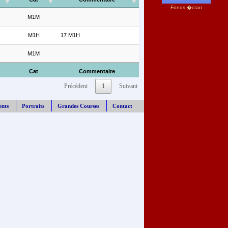
Fonds �cran
M1M
M1H
17 M1H
M1M
Cat
Commentaire
Précédent
1
Suivant
ents
Portraits
Grandes Courses
Contact