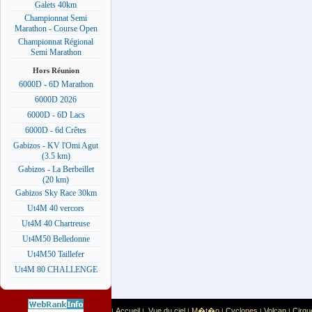
Galets 40km
Championnat Semi
Marathon - Course Open
Championnat Régional
Semi Marathon
Hors Réunion
6000D - 6D Marathon
6000D 2026
6000D - 6D Lacs
6000D - 6d Crêtes
Gabizos - KV l'Omi Agut
(3.5 km)
Gabizos - La Berbeillet
(20 km)
Gabizos Sky Race 30km
Ut4M 40 vercors
Ut4M 40 Chartreuse
Ut4M50 Belledonne
Ut4M50 Taillefer
Ut4M 80 CHALLENGE
Accueil
Vue du ciel
M�t�o
Cyclones
Volcan
Cirqu
|
|
|
|
|
|