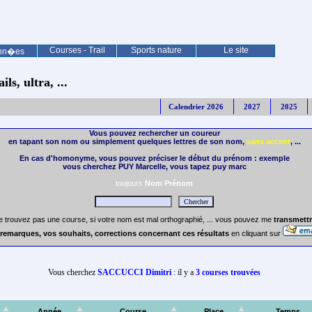
Courses - Trail
Sports nature
Le site
nn�es
ls, ultra, ...
Calendrier 2026
2027
2025
Vous pouvez rechercher un coureur
en tapant son nom ou simplement quelques lettres de son nom,
sans accent
, ...
En cas d'homonyme, vous pouvez préciser le début du prénom : exemple
vous cherchez PUY Marcelle, vous tapez puy marc
toujours
Nom Prénom
e trouvez pas une course, si votre nom est mal orthographié, ... vous pouvez me
transmettr
remarques, vos souhaits, corrections concernant ces résultats
en cliquant sur
Vous cherchez
SACCUCCI Dimitri
: il y a
3 courses trouvées
Année
Course
Place
Temps