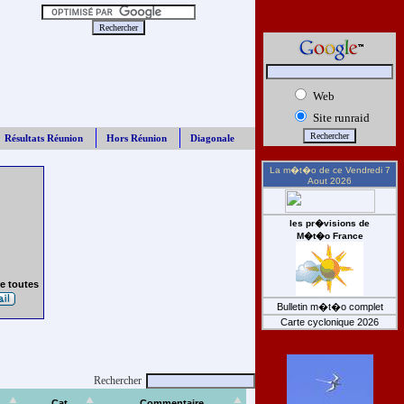
Web
Site runraid
Résultats Réunion
Hors Réunion
Diagonale
La m�t�o de ce
Vendredi 7
Aout 2026
les pr�visions de
M�t�o France
e toutes
Bulletin m�t�o complet
Carte cyclonique 2026
Rechercher
Cat
Commentaire