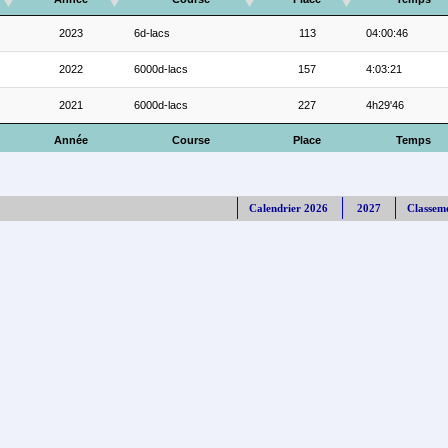
2023
6d-lacs
113
04:00:46
2022
6000d-lacs
157
4:03:21
2021
6000d-lacs
227
4h29'46
Année
Course
Place
Temps
Calendrier 2026
2027
Classem