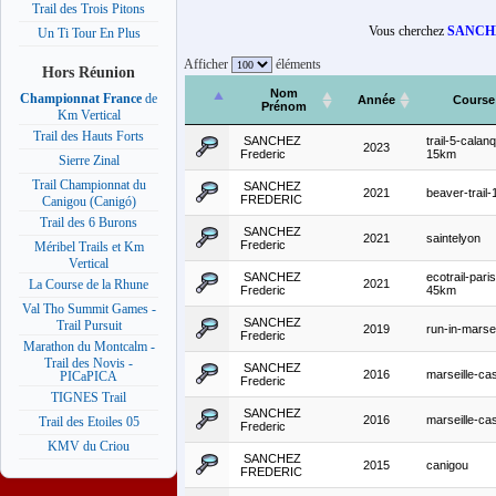
Trail des Trois Pitons
Vous cherchez
SANCHE
Un Ti Tour En Plus
Afficher
éléments
Hors Réunion
Nom
Championnat France
de
Année
Course
Prénom
Km Vertical
Trail des Hauts Forts
SANCHEZ
trail-5-calan
2023
Frederic
15km
Sierre Zinal
Trail Championnat du
SANCHEZ
2021
beaver-trail
FREDERIC
Canigou (Canigó)
Trail des 6 Burons
SANCHEZ
2021
saintelyon
Frederic
Méribel Trails et Km
Vertical
SANCHEZ
ecotrail-paris
2021
La Course de la Rhune
Frederic
45km
Val Tho Summit Games -
SANCHEZ
Trail Pursuit
2019
run-in-marsei
Frederic
Marathon du Montcalm -
Trail des Novis -
SANCHEZ
2016
marseille-ca
PICaPICA
Frederic
TIGNES Trail
SANCHEZ
2016
marseille-ca
Trail des Etoiles 05
Frederic
KMV du Criou
SANCHEZ
2015
canigou
FREDERIC