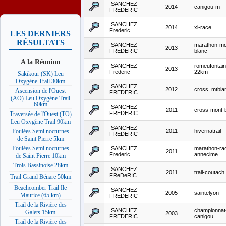
SANCHEZ
2014
canigou-m
FREDERIC
SANCHEZ
2014
xl-race
Frederic
LES DERNIERS
RÉSULTATS
SANCHEZ
marathon-mo
2013
FREDERIC
blanc
A la Réunion
SANCHEZ
romeufontain
2013
Frederic
22km
Sakikour (SK) Leu
Oxygène Trail 30km
SANCHEZ
2012
cross_mtbla
Ascension de l'Ouest
FREDERIC
(AO) Leu Oxygène Trail
60km
SANCHEZ
2011
cross-mont-
FREDERIC
Traversée de l'Ouest (TO)
Leu Oxygène Trail 90km
SANCHEZ
2011
hivernatrail
Foulées Semi nocturnes
FREDERIC
de Saint Pierre 5km
Foulées Semi nocturnes
SANCHEZ
marathon-ra
2011
Frederic
annecime
de Saint Pierre 10km
Trois Bassinoise 28km
SANCHEZ
2011
trail-coutach
FReDeRIC
Trail Grand Bénare 50km
Beachcomber Trail Ile
SANCHEZ
2005
saintelyon
Maurice (65 km)
FREDERIC
Trail de la Rivière des
SANCHEZ
championnat
Galets 15km
2003
FREDERIC
canigou
Trail de la Rivière des