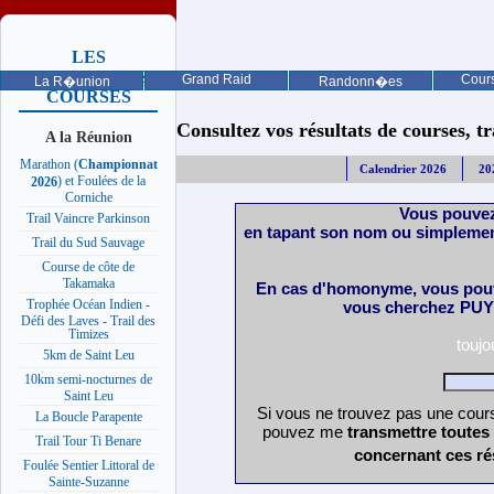
LES
PROCHAINES
Grand Raid
Cours
La R�union
Randonn�es
COURSES
Consultez vos résultats de courses, trai
A la Réunion
Marathon (
Championnat
Calendrier 2026
20
) et Foulées de la
2026
Corniche
Vous pouvez
Trail Vaincre Parkinson
en tapant son nom ou simplemen
Trail du Sud Sauvage
Course de côte de
Takamaka
En cas d'homonyme, vous pouv
Trophée Océan Indien -
vous cherchez PUY 
Défi des Laves - Trail des
Timizes
touj
5km de Saint Leu
10km semi-nocturnes de
Saint Leu
Si vous ne trouvez pas une cours
La Boucle Parapente
pouvez me
transmettre toutes
Trail Tour Ti Benare
concernant ces ré
Foulée Sentier Littoral de
Sainte-Suzanne