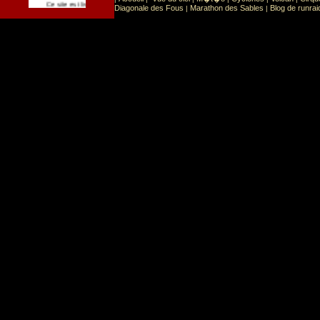
Sport
Sports extr�mes
Ce site est list� dans la cat�gorie
:
Diagonale des Fous
Marathon des Sables
Blog de runrai
|
|