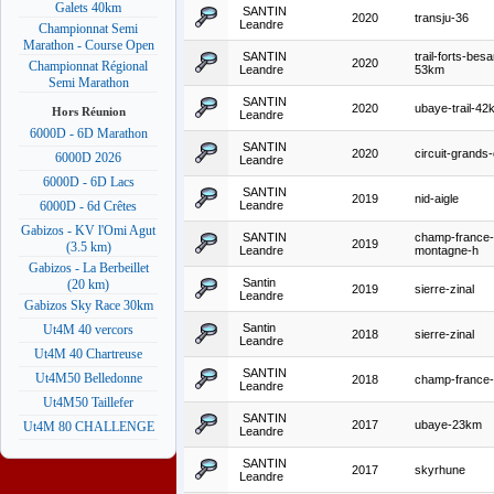
Galets 40km
SANTIN
2020
transju-36
Leandre
Championnat Semi
Marathon - Course Open
SANTIN
trail-forts-bes
2020
Championnat Régional
Leandre
53km
Semi Marathon
SANTIN
2020
ubaye-trail-42
Hors Réunion
Leandre
6000D - 6D Marathon
SANTIN
2020
circuit-grands
6000D 2026
Leandre
6000D - 6D Lacs
SANTIN
2019
nid-aigle
Leandre
6000D - 6d Crêtes
Gabizos - KV l'Omi Agut
SANTIN
champ-france-
2019
(3.5 km)
Leandre
montagne-h
Gabizos - La Berbeillet
Santin
(20 km)
2019
sierre-zinal
Leandre
Gabizos Sky Race 30km
Santin
Ut4M 40 vercors
2018
sierre-zinal
Leandre
Ut4M 40 Chartreuse
SANTIN
Ut4M50 Belledonne
2018
champ-france-t
Leandre
Ut4M50 Taillefer
SANTIN
2017
ubaye-23km
Ut4M 80 CHALLENGE
Leandre
SANTIN
2017
skyrhune
Leandre