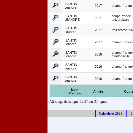
SANTIN
2017
champ-france-t
Leandre
SANTIN
coupe-france-
2017
LEANDRE
universitaire
SANTIN
2017
trail-drome-2
Leandre
SANTIN
2017
champ-france-
Leandre
SANTIN
champ-france-
2016
Leandre
montagne-h
SANTIN
2016
champ-france-t
Leandre
SANTIN
2016
champ-france
Leandre
Nom
Année
Cour
Prénom
Affichage de la ligne 1 à 37 sur 37 lignes
Calendrier 2026
2