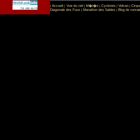
Accueil
Vue du ciel
M�t�o
Cyclones
Volcan
Cirqu
|
|
|
|
|
|
Sport
Sports extr�mes
Ce site est list� dans la cat�gorie
:
Diagonale des Fous
Marathon des Sables
Blog de runrai
|
|