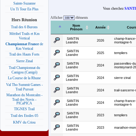
Sainte-Suzanne
Vous cherchez
SANTI
Un Ti Tour En Plus
Afficher
éléments
Hors Réunion
Nom
Trail des 6 Burons
Année
Cour
Prénom
Méribel Trails et Km
Vertical
SANTIN
champ-france-
2026
Leandre
montagne-h
Championnat France
de
Km Vertical
SANTIN
2025
templiers
Trail des Hauts Forts
Leandre
Sierre Zinal
SANTIN
passerelles-du
2024
Leandre
monteynard-2
Trail Championnat du
Canigou (Canigó)
SANTIN
2024
sierre-zinal
La Course de la Rhune
Leandre
Val Tho Summit Games -
SANTIN
Trail Pursuit
2024
trail-sancerr
Leandre
Marathon du Montcalm -
Trail des Novis -
SANTIN
champ-france-
2024
PICaPICA
Leandre
montagne-h
TIGNES Trail
SANTIN
2023
templiers
Trail des Etoiles 05
Leandre
KMV du Criou
SANTIN
2023
marathon-mont
Leandre