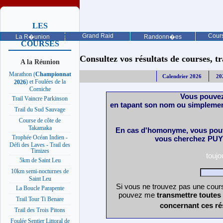
LES
PROCHAINES
Grand Raid
Cours
La R�union
Randonn�es
COURSES
Consultez vos résultats de courses, trai
A la Réunion
Marathon (
Championnat
Calendrier 2026
20
) et Foulées de la
2026
Corniche
Vous pouvez
Trail Vaincre Parkinson
en tapant son nom ou simplemen
Trail du Sud Sauvage
Course de côte de
Takamaka
En cas d'homonyme, vous pouv
Trophée Océan Indien -
vous cherchez PUY 
Défi des Laves - Trail des
Timizes
touj
5km de Saint Leu
10km semi-nocturnes de
Saint Leu
Si vous ne trouvez pas une cours
La Boucle Parapente
pouvez me
transmettre toutes
Trail Tour Ti Benare
concernant ces ré
Trail des Trois Pitons
Foulée Sentier Littoral de