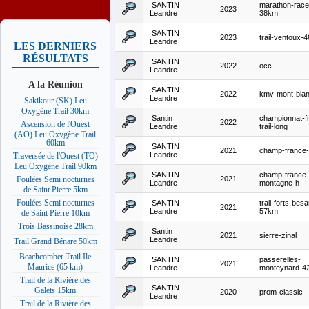
SANTIN
marathon-race
2023
Leandre
38km
SANTIN
2023
trail-ventoux-
Leandre
LES DERNIERS
RÉSULTATS
SANTIN
2022
occ
Leandre
A la Réunion
SANTIN
2022
kmv-mont-bla
Leandre
Sakikour (SK) Leu
Oxygène Trail 30km
Santin
championnat-f
2022
Ascension de l'Ouest
Leandre
trail-long
(AO) Leu Oxygène Trail
60km
SANTIN
2021
champ-france-t
Leandre
Traversée de l'Ouest (TO)
Leu Oxygène Trail 90km
SANTIN
champ-france-
2021
Foulées Semi nocturnes
Leandre
montagne-h
de Saint Pierre 5km
Foulées Semi nocturnes
SANTIN
trail-forts-bes
2021
Leandre
57km
de Saint Pierre 10km
Trois Bassinoise 28km
Santin
2021
sierre-zinal
Leandre
Trail Grand Bénare 50km
Beachcomber Trail Ile
SANTIN
passerelles-
2021
Maurice (65 km)
Leandre
monteynard-4
Trail de la Rivière des
SANTIN
Galets 15km
2020
prom-classic
Leandre
Trail de la Rivière des