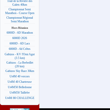
Trail de la Rivière des
Galets 40km
Championnat Semi
Marathon - Course Open
Championnat Régional
Semi Marathon
Hors Réunion
6000D - 6D Marathon
6000D 2026
6000D - 6D Lacs
6000D - 6d Crêtes
Gabizos - KV l'Omi Agut
(3.5 km)
Gabizos - La Berbeillet
(20 km)
Gabizos Sky Race 30km
Ut4M 40 vercors
Ut4M 40 Chartreuse
Ut4M50 Belledonne
Ut4M50 Taillefer
Ut4M 80 CHALLENGE