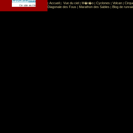
Accueil
Vue du ciel
M�t�o
Cyclones
Volcan
Cirqu
|
|
|
|
|
|
Sport
Sports extr�mes
Ce site est list� dans la cat�gorie
:
Diagonale des Fous
Marathon des Sables
Blog de runrai
|
|