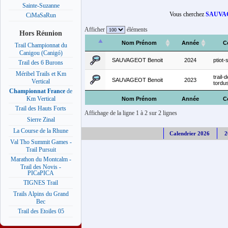
Sainte-Suzanne
Vous cherchez
SAUVAG
CiMaSaRun
Afficher
éléments
Hors Réunion
Nom Prénom
Année
C
Trail Championnat du
Canigou (Canigó)
SAUVAGEOT Benoit
2024
ptiot-
Trail des 6 Burons
Méribel Trails et Km
trail-
SAUVAGEOT Benoit
2023
Vertical
tordu
Championnat France
de
Km Vertical
Nom Prénom
Année
C
Trail des Hauts Forts
Affichage de la ligne 1 à 2 sur 2 lignes
Sierre Zinal
La Course de la Rhune
Calendrier 2026
2
Val Tho Summit Games -
Trail Pursuit
Marathon du Montcalm -
Trail des Novis -
PICaPICA
TIGNES Trail
Trails Alpins du Grand
Bec
Trail des Etoiles 05