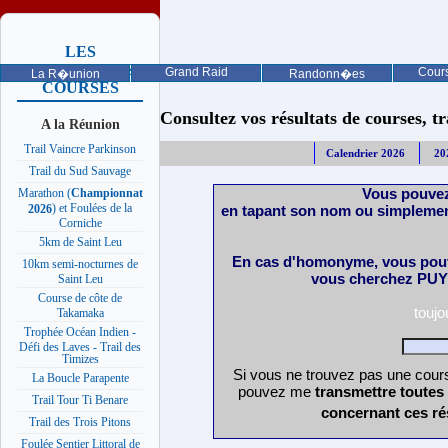
LES
PROCHAINES
Grand Raid
Cours
La R�union
Randonn�es
COURSES
Consultez vos résultats de courses, trai
A la Réunion
Trail Vaincre Parkinson
Calendrier 2026
20
Trail du Sud Sauvage
Vous pouvez
Marathon (
Championnat
) et Foulées de la
en tapant son nom ou simplemen
2026
Corniche
5km de Saint Leu
En cas d'homonyme, vous pouv
10km semi-nocturnes de
vous cherchez PUY 
Saint Leu
Course de côte de
touj
Takamaka
Trophée Océan Indien -
Défi des Laves - Trail des
Timizes
Si vous ne trouvez pas une cours
La Boucle Parapente
pouvez me
transmettre toutes
Trail Tour Ti Benare
concernant ces ré
Trail des Trois Pitons
Foulée Sentier Littoral de