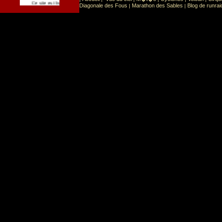
Sport
Sports extr�mes
Ce site est list� dans la cat�gorie
:
Diagonale des Fous
Marathon des Sables
Blog de runrai
|
|