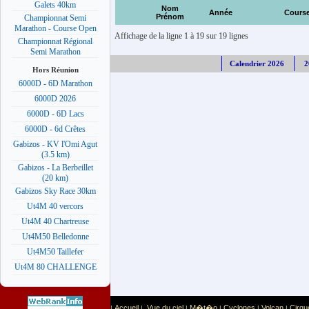
Galets 40km
Nom
Année
Cours
Prénom
Championnat Semi
Marathon - Course Open
Affichage de la ligne 1 à 19 sur 19 lignes
Championnat Régional
Semi Marathon
Calendrier 2026
2
Hors Réunion
6000D - 6D Marathon
6000D 2026
6000D - 6D Lacs
6000D - 6d Crêtes
Gabizos - KV l'Omi Agut
(3.5 km)
Gabizos - La Berbeillet
(20 km)
Gabizos Sky Race 30km
Ut4M 40 vercors
Ut4M 40 Chartreuse
Ut4M50 Belledonne
Ut4M50 Taillefer
Ut4M 80 CHALLENGE
Accueil
Vue du ciel
M�t�o
Cyclones
Volcan
Cirqu
|
|
|
|
|
|