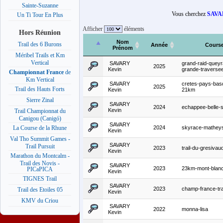
Sainte-Suzanne
Vous cherchez
SAVA
Un Ti Tour En Plus
Afficher
éléments
Hors Réunion
Nom
Trail des 6 Burons
Année
Cours
Prénom
Méribel Trails et Km
Vertical
SAVARY
grand-raid-queyr
2025
Kevin
grande-traverse
Championnat France
de
Km Vertical
SAVARY
cretes-pays-bas
2025
Trail des Hauts Forts
Kevin
21km
Sierre Zinal
SAVARY
2024
echappee-belle-
Kevin
Trail Championnat du
Canigou (Canigó)
SAVARY
2024
skyrace-mathey
La Course de la Rhune
Kevin
Val Tho Summit Games -
SAVARY
Trail Pursuit
2023
trail-du-gresivau
Kevin
Marathon du Montcalm -
Trail des Novis -
SAVARY
2023
23km-mont-blan
PICaPICA
Kevin
TIGNES Trail
SAVARY
2023
champ-france-tra
Trail des Etoiles 05
Kevin
KMV du Criou
SAVARY
2022
monna-lisa
Kevin