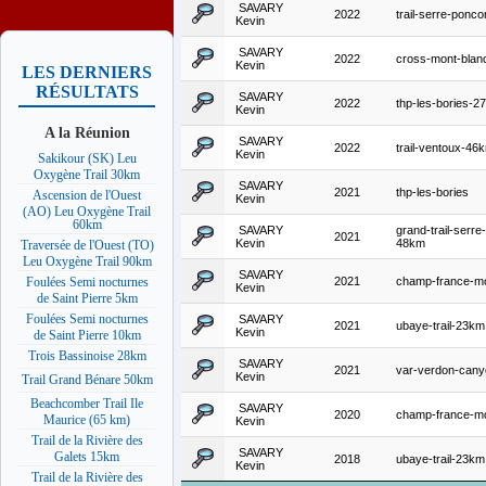
SAVARY
2022
trail-serre-ponc
Kevin
SAVARY
2022
cross-mont-bla
Kevin
LES DERNIERS
RÉSULTATS
SAVARY
2022
thp-les-bories-2
Kevin
A la Réunion
SAVARY
2022
trail-ventoux-46
Kevin
Sakikour (SK) Leu
Oxygène Trail 30km
SAVARY
2021
thp-les-bories
Ascension de l'Ouest
Kevin
(AO) Leu Oxygène Trail
60km
SAVARY
grand-trail-serr
2021
Kevin
48km
Traversée de l'Ouest (TO)
Leu Oxygène Trail 90km
SAVARY
2021
champ-france-m
Foulées Semi nocturnes
Kevin
de Saint Pierre 5km
Foulées Semi nocturnes
SAVARY
2021
ubaye-trail-23km
Kevin
de Saint Pierre 10km
Trois Bassinoise 28km
SAVARY
2021
var-verdon-can
Kevin
Trail Grand Bénare 50km
Beachcomber Trail Ile
SAVARY
2020
champ-france-m
Maurice (65 km)
Kevin
Trail de la Rivière des
SAVARY
Galets 15km
2018
ubaye-trail-23km
Kevin
Trail de la Rivière des