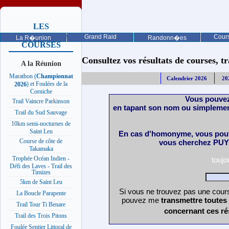
LES
PROCHAINES
Grand Raid
Cours
La R�union
Randonn�es
COURSES
Consultez vos résultats de courses, trai
A la Réunion
Marathon (
Championnat
Calendrier 2026
20
) et Foulées de la
2026
Corniche
Vous pouvez
Trail Vaincre Parkinson
en tapant son nom ou simplemen
Trail du Sud Sauvage
10km semi-nocturnes de
Saint Leu
En cas d'homonyme, vous pouv
Course de côte de
vous cherchez PUY 
Takamaka
Trophée Océan Indien -
touj
Défi des Laves - Trail des
Timizes
5km de Saint Leu
Si vous ne trouvez pas une cours
La Boucle Parapente
pouvez me
transmettre toutes
Trail Tour Ti Benare
concernant ces ré
Trail des Trois Pitons
Foulée Sentier Littoral de