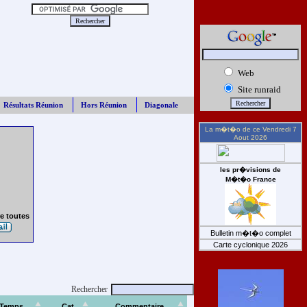
Web
Site runraid
Résultats Réunion
Hors Réunion
Diagonale
La m�t�o de ce
Vendredi 7
Aout 2026
les pr�visions de
M�t�o France
e toutes
Bulletin m�t�o complet
Carte cyclonique 2026
Rechercher
Temps
Cat
Commentaire