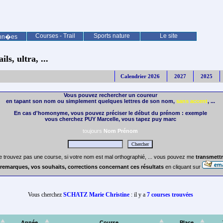
Courses - Trail
Sports nature
Le site
nn�es
ls, ultra, ...
Calendrier 2026
2027
2025
Vous pouvez rechercher un coureur
en tapant son nom ou simplement quelques lettres de son nom,
sans accent
, ...
En cas d'homonyme, vous pouvez préciser le début du prénom : exemple
vous cherchez PUY Marcelle, vous tapez puy marc
toujours
Nom Prénom
e trouvez pas une course, si votre nom est mal orthographié, ... vous pouvez me
transmettr
remarques, vos souhaits, corrections concernant ces résultats
en cliquant sur
Vous cherchez
SCHATZ Marie Christine
: il y a
7 courses trouvées
Année
Course
Place