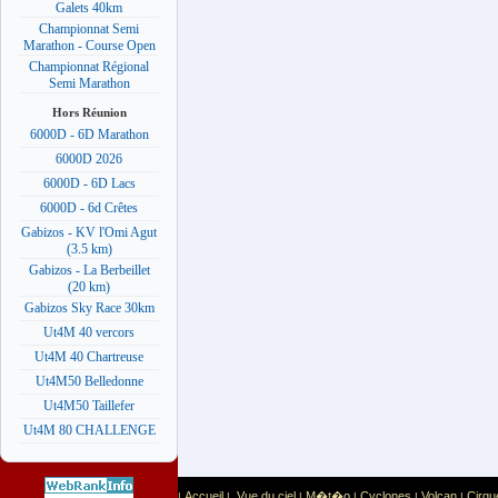
Galets 40km
Championnat Semi
Marathon - Course Open
Championnat Régional
Semi Marathon
Hors Réunion
6000D - 6D Marathon
6000D 2026
6000D - 6D Lacs
6000D - 6d Crêtes
Gabizos - KV l'Omi Agut
(3.5 km)
Gabizos - La Berbeillet
(20 km)
Gabizos Sky Race 30km
Ut4M 40 vercors
Ut4M 40 Chartreuse
Ut4M50 Belledonne
Ut4M50 Taillefer
Ut4M 80 CHALLENGE
Accueil
Vue du ciel
M�t�o
Cyclones
Volcan
Cirqu
|
|
|
|
|
|