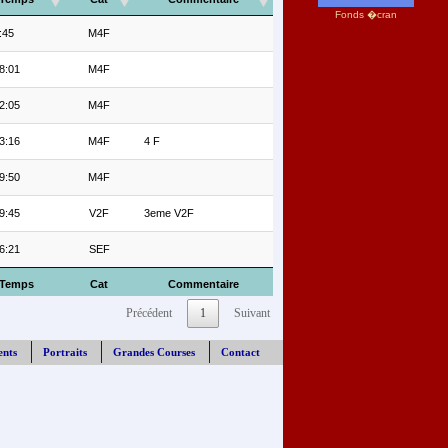
Fonds �cran
:45
M4F
8:01
M4F
2:05
M4F
3:16
M4F
4 F
9:50
M4F
9:45
V2F
3eme V2F
6:21
SEF
Temps
Cat
Commentaire
Précédent
1
Suivant
ents
Portraits
Grandes Courses
Contact