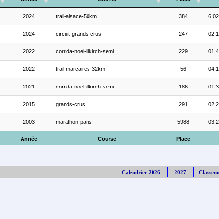
2024
trail-alsace-50km
384
6:02
2024
circuit-grands-crus
247
02:1
2022
corrida-noel-illkirch-semi
229
01:4
2022
trail-marcaires-32km
56
04:1
2021
corrida-noel-illkirch-semi
186
01:3
2015
grands-crus
291
02:2
2003
marathon-paris
5988
03:2
Année
Course
Place
Calendrier 2026
2027
Classem