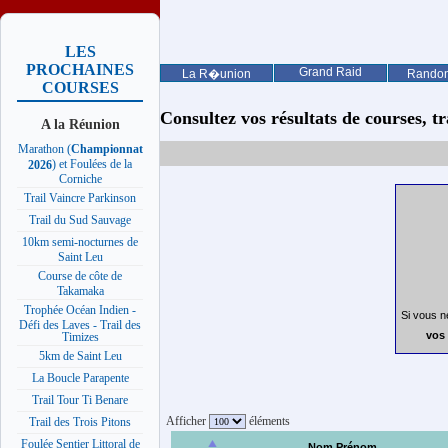
LES
PROCHAINES
Grand Raid
La R�union
Rando
COURSES
Consultez vos résultats de courses, trai
A la Réunion
Marathon (
Championnat
) et Foulées de la
2026
Corniche
Trail Vaincre Parkinson
Trail du Sud Sauvage
10km semi-nocturnes de
Saint Leu
Course de côte de
Takamaka
Trophée Océan Indien -
Si vous n
Défi des Laves - Trail des
vos 
Timizes
5km de Saint Leu
La Boucle Parapente
Trail Tour Ti Benare
Afficher
éléments
Trail des Trois Pitons
Foulée Sentier Littoral de
Nom Prénom