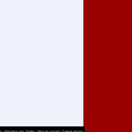
us
Marathon des Sables
Blog de runraid
Galerie photos
|
|
|