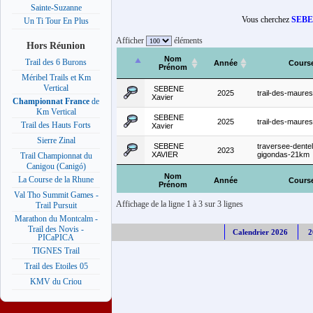
Sainte-Suzanne
Vous cherchez
SEBE
Un Ti Tour En Plus
Afficher
éléments
Hors Réunion
Nom
Trail des 6 Burons
Année
Cours
Prénom
Méribel Trails et Km
Vertical
SEBENE
2025
trail-des-maure
Xavier
Championnat France
de
Km Vertical
SEBENE
2025
trail-des-maure
Trail des Hauts Forts
Xavier
Sierre Zinal
SEBENE
traversee-dentel
2023
XAVIER
gigondas-21km
Trail Championnat du
Canigou (Canigó)
Nom
La Course de la Rhune
Année
Cours
Prénom
Val Tho Summit Games -
Affichage de la ligne 1 à 3 sur 3 lignes
Trail Pursuit
Marathon du Montcalm -
Trail des Novis -
Calendrier 2026
2
PICaPICA
TIGNES Trail
Trail des Etoiles 05
KMV du Criou