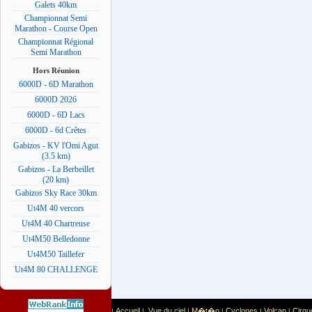
Galets 40km
Championnat Semi
Marathon - Course Open
Championnat Régional
Semi Marathon
Hors Réunion
6000D - 6D Marathon
6000D 2026
6000D - 6D Lacs
6000D - 6d Crêtes
Gabizos - KV l'Omi Agut
(3.5 km)
Gabizos - La Berbeillet
(20 km)
Gabizos Sky Race 30km
Ut4M 40 vercors
Ut4M 40 Chartreuse
Ut4M50 Belledonne
Ut4M50 Taillefer
Ut4M 80 CHALLENGE
Accueil
Vue du ciel
M�t�o
Cyclones
Volcan
Cirqu
|
|
|
|
|
|