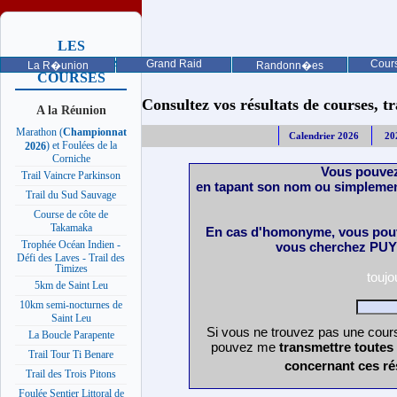
LES
PROCHAINES
Grand Raid
Cours
La R�union
Randonn�es
COURSES
Consultez vos résultats de courses, trai
A la Réunion
Marathon (
Championnat
Calendrier 2026
20
) et Foulées de la
2026
Corniche
Vous pouvez
Trail Vaincre Parkinson
en tapant son nom ou simplemen
Trail du Sud Sauvage
Course de côte de
Takamaka
En cas d'homonyme, vous pouv
Trophée Océan Indien -
vous cherchez PUY 
Défi des Laves - Trail des
Timizes
touj
5km de Saint Leu
10km semi-nocturnes de
Saint Leu
Si vous ne trouvez pas une cours
La Boucle Parapente
pouvez me
transmettre toutes
Trail Tour Ti Benare
concernant ces ré
Trail des Trois Pitons
Foulée Sentier Littoral de