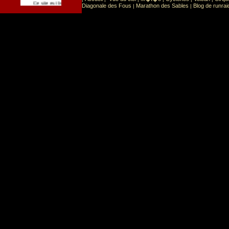
Sport
Sports extr�mes
Ce site est list� dans la cat�gorie
:
Diagonale des Fous
Marathon des Sables
Blog de runrai
|
|