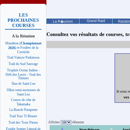
LES
PROCHAINES
Grand Raid
La R�union
Rando
COURSES
Consultez vos résultats de courses, trai
A la Réunion
Marathon (
Championnat
) et Foulées de la
2026
Corniche
Trail Vaincre Parkinson
Trail du Sud Sauvage
Trophée Océan Indien -
Défi des Laves - Trail des
Timizes
5km de Saint Leu
10km semi-nocturnes de
Si vous n
Saint Leu
vos 
Course de côte de
Takamaka
La Boucle Parapente
Trail Tour Ti Benare
Afficher
éléments
Trail des Trois Pitons
Foulée Sentier Littoral de
Nom Prénom
Ann