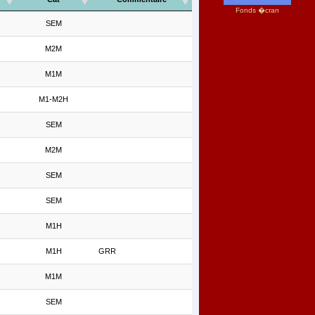
Fonds �cran
SEM
M2M
M1M
M1-M2H
SEM
M2M
SEM
SEM
M1H
M1H
GRR
M1M
SEM