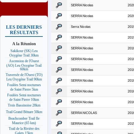
SERRA Nicolas
202
SERRA Nicolas
202
LES DERNIERS
Serra Nicolas
201
RÉSULTATS
SERRA Nicolas
201
A la Réunion
SERRA Nicolas
201
Sakikour (SK) Leu
Oxygène Trail 30km
SERRA Nicolas
201
Ascension de l'Ouest
(AO) Leu Oxygène Trail
60km
SERRA Nicolas
201
Traversée de l'Ouest (TO)
Leu Oxygène Trail 90km
SERRA Nicolas
201
Foulées Semi nocturnes
de Saint Pierre 5km
SERRA Nicolas
201
Foulées Semi nocturnes
de Saint Pierre 10km
SERRA Nicolas
201
Trois Bassinoise 28km
Trail Grand Bénare 50km
SERRA NICOLAS
201
Beachcomber Trail Ile
Maurice (65 km)
SERRA Nicolas
201
Trail de la Rivière des
Galets 15km