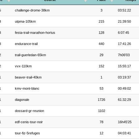
5
challenge-drome-38km
3
03:51:22
4
utpma-105km
215
21:39:50
3
festa-trail-marathon-hortus
128
6:07:45
3
endurance-trail
440
17:41:26
2
trail-guerledan-65km
29
7h06'03
2
vvx-110km
152
15:55:17
1
beaver-trail-40km
1
03:19:37
1
kmv-mont-blanc
53
00:49:02
1
diagonale
1726
61:32:29
1
dossard-gr-reunion
1102
1
edf-cenis-tour-noir
78
16h45'25
1
tour-fiz-5refuges
12
04:03:41