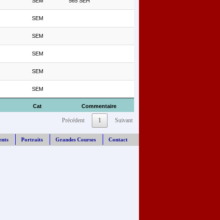
SEM
565 SEH
SEM
SEM
SEM
SEM
SEM
Cat
Commentaire
Précédent
1
Suivant
ents
Portraits
Grandes Courses
Contact