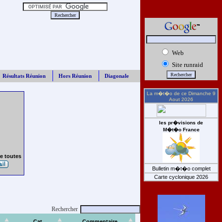
Web
Site runraid
Résultats Réunion
Hors Réunion
Diagonale
La m�t�o de ce
Dimanche 9
Aout 2026
les pr�visions de
M�t�o France
e toutes
Bulletin m�t�o complet
Carte cyclonique 2026
Rechercher
Cat
Commentaire