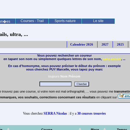
Courses - Trail
Sports nature
Le site
nn�es
ls, ultra, ...
Calendrier 2026
2027
2025
Vous pouvez rechercher un coureur
en tapant son nom ou simplement quelques lettres de son nom,
sans accent
, ...
En cas d'homonyme, vous pouvez préciser le début du prénom : exemple
vous cherchez PUY Marcelle, vous tapez puy marc
toujours
Nom Prénom
e trouvez pas une course, si votre nom est mal orthographié, ... vous pouvez me
transmettr
remarques, vos souhaits, corrections concernant ces résultats
en cliquant sur
Vous cherchez
SERRA Nicolas
: il y a
30 courses trouvées
ée
Course
Place
Temps