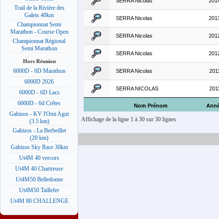
SERRA Nicolas
201
Trail de la Rivière des
Galets 40km
SERRA Nicolas
201
Championnat Semi
Marathon - Course Open
SERRA Nicolas
201
Championnat Régional
Semi Marathon
SERRA Nicolas
201
Hors Réunion
6000D - 6D Marathon
SERRA Nicolas
201
6000D 2026
SERRA NICOLAS
201
6000D - 6D Lacs
6000D - 6d Crêtes
Nom Prénom
Ann
Gabizos - KV l'Omi Agut
Affichage de la ligne 1 à 30 sur 30 lignes
(3.5 km)
Gabizos - La Berbeillet
(20 km)
Gabizos Sky Race 30km
Ut4M 40 vercors
Ut4M 40 Chartreuse
Ut4M50 Belledonne
Ut4M50 Taillefer
Ut4M 80 CHALLENGE