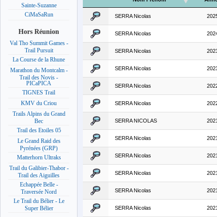
Sainte-Suzanne
CiMaSaRun
SERRA Nicolas
202
Hors Réunion
SERRA Nicolas
202
Val Tho Summit Games -
Trail Pursuit
SERRA Nicolas
202
La Course de la Rhune
SERRA Nicolas
202
Marathon du Montcalm -
Trail des Novis -
PICaPICA
SERRA Nicolas
202
TIGNES Trail
KMV du Criou
SERRA Nicolas
202
Trails Alpins du Grand
SERRA NICOLAS
202
Bec
Trail des Etoiles 05
SERRA Nicolas
202
Le Grand Raid des
Pyrénées (GRP)
SERRA Nicolas
202
Matterhorn Ultraks
Trail du Galibier-Thabor -
SERRA Nicolas
202
Trail des Aiguilles
Echappée Belle -
SERRA Nicolas
202
Traversée Nord
Le Trail du Bélier - Le
SERRA Nicolas
202
Super Bélier