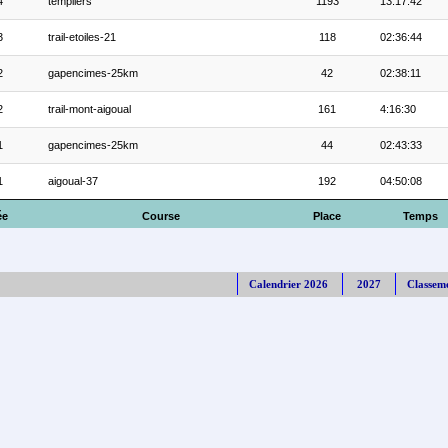
4
templiers
1193
13:17:42
3
trail-etoiles-21
118
02:36:44
2
gapencimes-25km
42
02:38:11
2
trail-mont-aigoual
161
4:16:30
1
gapencimes-25km
44
02:43:33
1
aigoual-37
192
04:50:08
ée
Course
Place
Temps
Calendrier 2026
2027
Classem