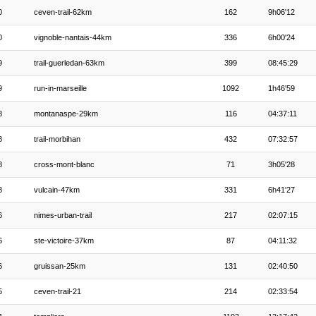
0
ceven-trail-62km
162
9h06'12
0
vignoble-nantais-44km
336
6h00'24
9
trail-guerledan-63km
399
08:45:29
9
run-in-marseille
1092
1h46'59
8
montanaspe-29km
116
04:37:11
8
trail-morbihan
432
07:32:57
8
cross-mont-blanc
71
3h05'28
8
vulcain-47km
331
6h41'27
6
nimes-urban-trail
217
02:07:15
6
ste-victoire-37km
87
04:11:32
6
gruissan-25km
131
02:40:50
5
ceven-trail-21
214
02:33:54