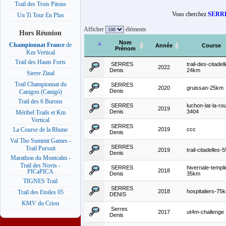
Trail des Trois Pitons
Vous cherchez
SERR
Un Ti Tour En Plus
Afficher
éléments
Hors Réunion
Nom
Championnat France
de
Année
Course
Prénom
Km Vertical
Trail des Hauts Forts
SERRES
trail-des-citadel
2022
Denis
24km
Sierre Zinal
Trail Championnat du
SERRES
2020
gruissan-25km
Denis
Canigou (Canigó)
Trail des 6 Burons
SERRES
luchon-lat-la-ro
2019
Denis
3404
Méribel Trails et Km
Vertical
SERRES
2019
ccc
La Course de la Rhune
Denis
Val Tho Summit Games -
SERRES
Trail Pursuit
2019
trail-citadelles
Denis
Marathon du Montcalm -
Trail des Novis -
SERRES
hivernale-templi
2018
PICaPICA
Denis
35km
TIGNES Trail
SERRES
2018
hospitaliers-75
Trail des Etoiles 05
DENIS
KMV du Criou
Serres
2017
ut4m-challenge
Denis