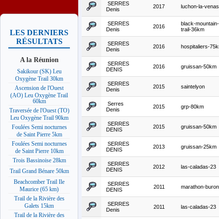
SERRES
2017
luchon-la-vena
Denis
SERRES
black-mountain-
2016
Denis
trail-36km
LES DERNIERS
RÉSULTATS
SERRES
2016
hospitaliers-75
Denis
A la Réunion
SERRES
2016
gruissan-50km
DENIS
Sakikour (SK) Leu
Oxygène Trail 30km
SERRES
2015
saintelyon
Ascension de l'Ouest
Denis
(AO) Leu Oxygène Trail
60km
Serres
2015
grp-80km
Denis
Traversée de l'Ouest (TO)
Leu Oxygène Trail 90km
SERRES
2015
gruissan-50km
Foulées Semi nocturnes
DENIS
de Saint Pierre 5km
Foulées Semi nocturnes
SERRES
2013
gruissan-25km
DENIS
de Saint Pierre 10km
Trois Bassinoise 28km
SERRES
2012
las-caladas-23
DENIS
Trail Grand Bénare 50km
Beachcomber Trail Ile
SERRES
2011
marathon-buro
Maurice (65 km)
DENIS
Trail de la Rivière des
SERRES
Galets 15km
2011
las-caladas-23
Denis
Trail de la Rivière des