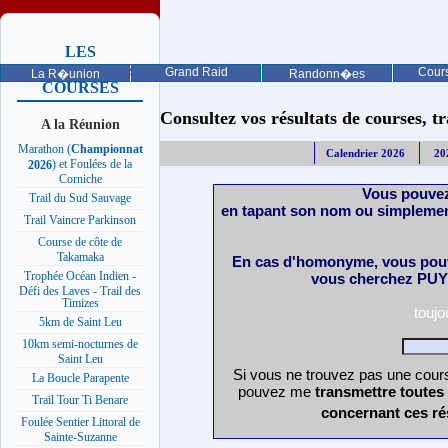
LES
PROCHAINES
Grand Raid
Cours
La R�union
Randonn�es
COURSES
Consultez vos résultats de courses, trai
A la Réunion
Marathon (
Championnat
Calendrier 2026
20
) et Foulées de la
2026
Corniche
Vous pouvez
Trail du Sud Sauvage
en tapant son nom ou simplemen
Trail Vaincre Parkinson
Course de côte de
Takamaka
En cas d'homonyme, vous pouv
Trophée Océan Indien -
vous cherchez PUY 
Défi des Laves - Trail des
Timizes
touj
5km de Saint Leu
10km semi-nocturnes de
Saint Leu
Si vous ne trouvez pas une cours
La Boucle Parapente
pouvez me
transmettre toutes
Trail Tour Ti Benare
concernant ces ré
Foulée Sentier Littoral de
Sainte-Suzanne