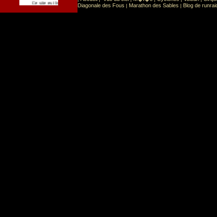
Sport
Sports extr�mes
Ce site est list� dans la cat�gorie
:
Diagonale des Fous
Marathon des Sables
Blog de runrai
|
|