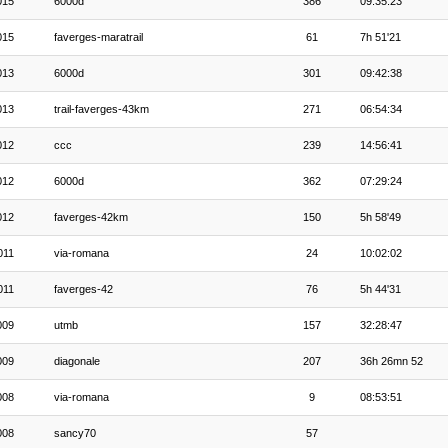
015
6000d
386
09:35:23
015
faverges-maratrail
61
7h 51'21
013
6000d
301
09:42:38
013
trail-faverges-43km
271
06:54:34
012
ccc
239
14:56:41
012
6000d
362
07:29:24
012
faverges-42km
150
5h 58'49
011
via-romana
24
10:02:02
011
faverges-42
76
5h 44'31
009
utmb
157
32:28:47
009
diagonale
207
36h 26mn 52
008
via-romana
9
08:53:51
008
sancy70
57