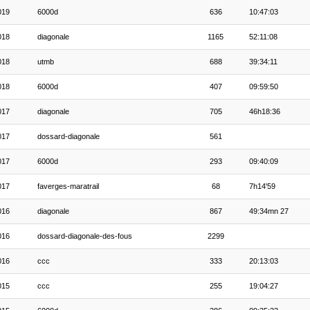
019
6000d
636
10:47:03
018
diagonale
1165
52:11:08
018
utmb
688
39:34:11
018
6000d
407
09:59:50
017
diagonale
705
46h18:36
017
dossard-diagonale
561
017
6000d
293
09:40:09
017
faverges-maratrail
68
7h14'59
016
diagonale
867
49:34mn 27
016
dossard-diagonale-des-fous
2299
016
ccc
333
20:13:03
015
ccc
255
19:04:27