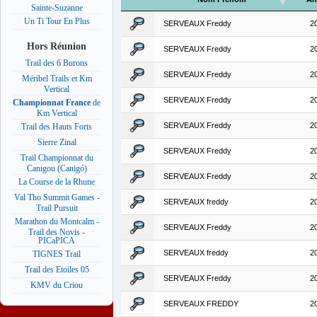
Sainte-Suzanne
Un Ti Tour En Plus
SERVEAUX Freddy
2
Hors Réunion
SERVEAUX Freddy
2
Trail des 6 Burons
SERVEAUX Freddy
2
Méribel Trails et Km
Vertical
SERVEAUX Freddy
2
Championnat France
de
Km Vertical
SERVEAUX Freddy
2
Trail des Hauts Forts
Sierre Zinal
SERVEAUX Freddy
2
Trail Championnat du
Canigou (Canigó)
SERVEAUX Freddy
2
La Course de la Rhune
Val Tho Summit Games -
SERVEAUX freddy
2
Trail Pursuit
Marathon du Montcalm -
SERVEAUX Freddy
2
Trail des Novis -
PICaPICA
SERVEAUX freddy
2
TIGNES Trail
Trail des Etoiles 05
SERVEAUX Freddy
2
KMV du Criou
SERVEAUX FREDDY
2