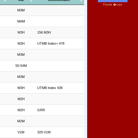
Fonds �cran
M3M
MAM
M3H
156 M3H
M3H
UTMB Index= 478
M3M
50-54M
M3M
M3H
UTMB Index 438
M2H
M2H
GRR
M2M
V1M
329 V1M