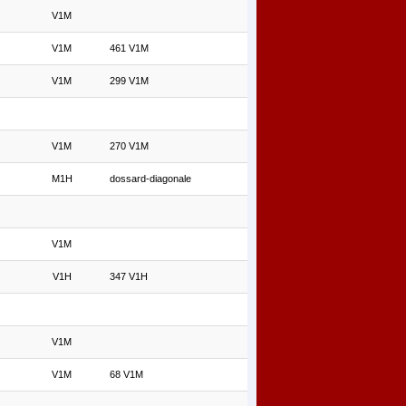
V1M
V1M
461 V1M
V1M
299 V1M
V1M
270 V1M
M1H
dossard-diagonale
V1M
V1H
347 V1H
V1M
V1M
68 V1M