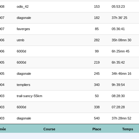
008
odlo_42
153
05:53:23
007
diagonale
182
37h 36' 25
007
faverges
85
05:36:41
006
utmb
282
35h 08mn 30
006
6000d
99
6h 25mn 45
005
6000d
219
6h 35:42
005
diagonale
245
34h 46mn 16
004
templiers
340
9h 39:54
003
trail-sancy-55km
50
08:28:30
003
6000d
338
07:28:28
003
diagonale
540
37h 28mn 52
née
Course
Place
Temps