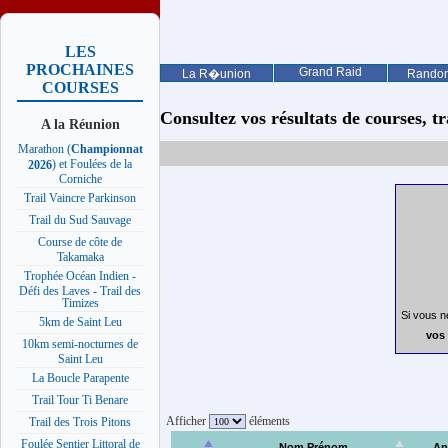
LES
PROCHAINES
Grand Raid
La R�union
Rando
COURSES
Consultez vos résultats de courses, trai
A la Réunion
Marathon (
Championnat
) et Foulées de la
2026
Corniche
Trail Vaincre Parkinson
Trail du Sud Sauvage
Course de côte de
Takamaka
Trophée Océan Indien -
Défi des Laves - Trail des
Timizes
Si vous n
5km de Saint Leu
vos 
10km semi-nocturnes de
Saint Leu
La Boucle Parapente
Trail Tour Ti Benare
Afficher
éléments
Trail des Trois Pitons
Foulée Sentier Littoral de
Nom Prénom
An