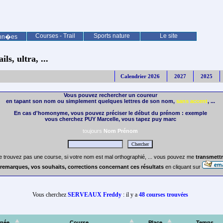
Courses - Trail
Sports nature
Le site
nn�es
ls, ultra, ...
Calendrier 2026
2027
2025
Vous pouvez rechercher un coureur
en tapant son nom ou simplement quelques lettres de son nom,
sans accent
, ...
En cas d'homonyme, vous pouvez préciser le début du prénom : exemple
vous cherchez PUY Marcelle, vous tapez puy marc
toujours
Nom Prénom
e trouvez pas une course, si votre nom est mal orthographié, ... vous pouvez me
transmettr
remarques, vos souhaits, corrections concernant ces résultats
en cliquant sur
Vous cherchez
SERVEAUX Freddy
: il y a
48 courses trouvées
née
Course
Place
Temps