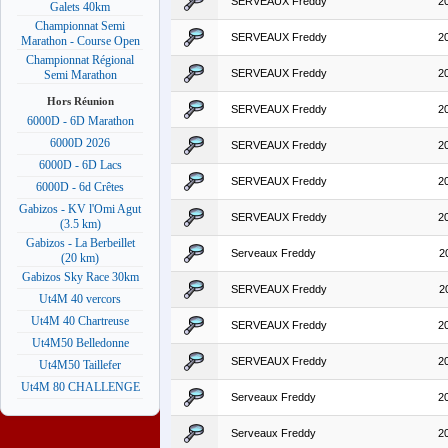
SERVEAUX Freddy
2
Galets 40km
Championnat Semi
SERVEAUX Freddy
2
Marathon - Course Open
Championnat Régional
SERVEAUX Freddy
2
Semi Marathon
Hors Réunion
SERVEAUX Freddy
2
6000D - 6D Marathon
6000D 2026
SERVEAUX Freddy
2
6000D - 6D Lacs
SERVEAUX Freddy
2
6000D - 6d Crêtes
Gabizos - KV l'Omi Agut
SERVEAUX Freddy
2
(3.5 km)
Gabizos - La Berbeillet
Serveaux Freddy
2
(20 km)
Gabizos Sky Race 30km
SERVEAUX Freddy
2
Ut4M 40 vercors
Ut4M 40 Chartreuse
SERVEAUX Freddy
2
Ut4M50 Belledonne
SERVEAUX Freddy
2
Ut4M50 Taillefer
Ut4M 80 CHALLENGE
Serveaux Freddy
2
Serveaux Freddy
2