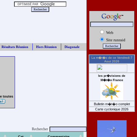
Web
Site runraid
Résultats Réunion
Hors Réunion
Diagonale
La m�t�o de ce
Vendredi 7
Aout 2026
les pr�visions de
M�t�o France
e toutes
Bulletin m�t�o complet
Carte cyclonique 2026
Rechercher
Cat
Commentaire