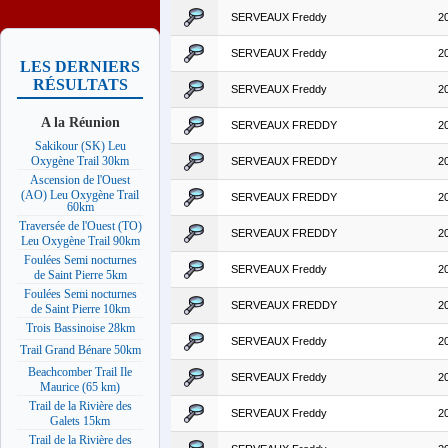
SERVEAUX Freddy
2
SERVEAUX Freddy
2
LES DERNIERS
RÉSULTATS
SERVEAUX Freddy
2
A la Réunion
SERVEAUX FREDDY
2
Sakikour (SK) Leu
Oxygène Trail 30km
SERVEAUX FREDDY
2
Ascension de l'Ouest
(AO) Leu Oxygène Trail
SERVEAUX FREDDY
2
60km
Traversée de l'Ouest (TO)
SERVEAUX FREDDY
2
Leu Oxygène Trail 90km
Foulées Semi nocturnes
SERVEAUX Freddy
2
de Saint Pierre 5km
Foulées Semi nocturnes
SERVEAUX FREDDY
2
de Saint Pierre 10km
Trois Bassinoise 28km
SERVEAUX Freddy
2
Trail Grand Bénare 50km
Beachcomber Trail Ile
SERVEAUX Freddy
2
Maurice (65 km)
Trail de la Rivière des
SERVEAUX Freddy
2
Galets 15km
Trail de la Rivière des