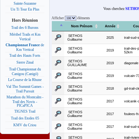
Sainte-Suzanne
Vous cherchez
SETHOS
Un Ti Tour En Plus
Afficher
éléments
Hors Réunion
Nom Prénom
Année
Cou
Trail des 6 Burons
Méribel Trails et Km
SETHOS
2025
trail-sud
Vertical
Guillaume
Championnat France
de
SETHOS
trail-des-
Km Vertical
2019
Guillaume
52km
Trail des Hauts Forts
SETHOS
Sierre Zinal
2019
diagonale
GUILLAUME
Trail Championnat du
Canigou (Canigó)
SETHOS
2019
vulcain-
Guillaume
La Course de la Rhune
Val Tho Summit Games -
SETHOS
2018
gd-trail-c
Guillaume
Trail Pursuit
Marathon du Montcalm -
SETHOS
2017
volcanik-
Trail des Novis -
Guillaume
PICaPICA
TIGNES Trail
SETHOS
2017
foulees-fr
Guillaume
Trail des Etoiles 05
SETHOS
KMV du Criou
2017
trail-sud
Guillaume
SETHOS
trail-rivie