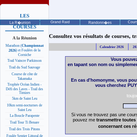
LES
PROCHAINES
Grand Raid
Cours
La R�union
Randonn�es
COURSES
Consultez vos résultats de courses, trai
A la Réunion
Marathon (
Championnat
Calendrier 2026
20
) et Foulées de la
2026
Corniche
Vous pouvez
Trail Vaincre Parkinson
en tapant son nom ou simplemen
Trail du Sud Sauvage
Course de côte de
Takamaka
En cas d'homonyme, vous pouv
Trophée Océan Indien -
vous cherchez PUY 
Défi des Laves - Trail des
Timizes
touj
5km de Saint Leu
10km semi-nocturnes de
Saint Leu
Si vous ne trouvez pas une cours
La Boucle Parapente
pouvez me
transmettre toutes
Trail Tour Ti Benare
concernant ces ré
Trail des Trois Pitons
Foulée Sentier Littoral de