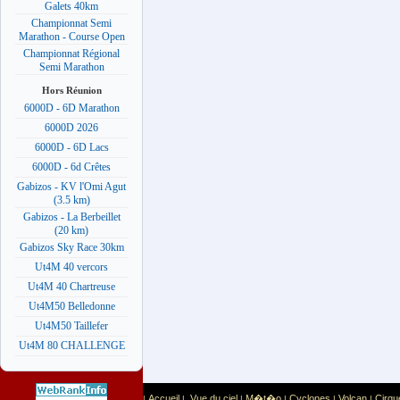
Galets 40km
Championnat Semi
Marathon - Course Open
Championnat Régional
Semi Marathon
Hors Réunion
6000D - 6D Marathon
6000D 2026
6000D - 6D Lacs
6000D - 6d Crêtes
Gabizos - KV l'Omi Agut
(3.5 km)
Gabizos - La Berbeillet
(20 km)
Gabizos Sky Race 30km
Ut4M 40 vercors
Ut4M 40 Chartreuse
Ut4M50 Belledonne
Ut4M50 Taillefer
Ut4M 80 CHALLENGE
Accueil
Vue du ciel
M�t�o
Cyclones
Volcan
Cirqu
|
|
|
|
|
|