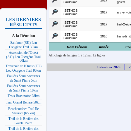
2017
Guillaume
galets
SETHOS
2017
arc-en-cie
Guillaume
LES DERNIERS
SETHOS
RÉSULTATS
2017
trail-2-riv
Guillaume
SETHOS
A la Réunion
2016
transdimit
Guillaume
Sakikour (SK) Leu
Oxygène Trail 30km
Nom Prénom
Année
Cou
Ascension de l'Ouest
Affichage de la ligne 1 à 12 sur 12 lignes
(AO) Leu Oxygène Trail
60km
Traversée de l'Ouest (TO)
Calendrier 2026
2
Leu Oxygène Trail 90km
Foulées Semi nocturnes
de Saint Pierre 5km
Foulées Semi nocturnes
de Saint Pierre 10km
Trois Bassinoise 28km
Trail Grand Bénare 50km
Beachcomber Trail Ile
Maurice (65 km)
Trail de la Rivière des
Galets 15km
Trail de la Rivière des