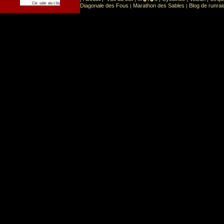
Sport
Sports extr�mes
Ce site est list� dans la cat�gorie
:
Diagonale des Fous
Marathon des Sables
Blog de runrai
|
|