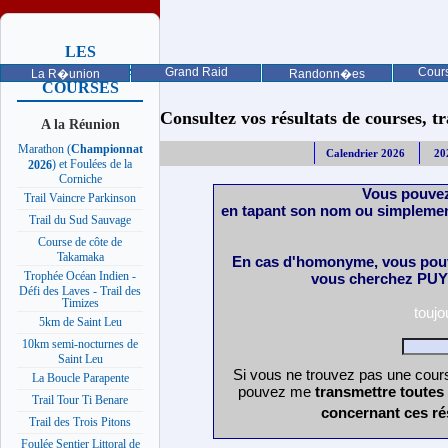
LES
PROCHAINES
Grand Raid
Cours
La R�union
Randonn�es
COURSES
Consultez vos résultats de courses, trai
A la Réunion
Marathon (
Championnat
Calendrier 2026
20
) et Foulées de la
2026
Corniche
Vous pouvez
Trail Vaincre Parkinson
en tapant son nom ou simplemen
Trail du Sud Sauvage
Course de côte de
Takamaka
En cas d'homonyme, vous pouv
Trophée Océan Indien -
vous cherchez PUY 
Défi des Laves - Trail des
Timizes
touj
5km de Saint Leu
10km semi-nocturnes de
Saint Leu
Si vous ne trouvez pas une cours
La Boucle Parapente
pouvez me
transmettre toutes
Trail Tour Ti Benare
concernant ces ré
Trail des Trois Pitons
Foulée Sentier Littoral de