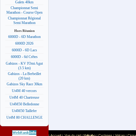
Galets 40km
Championnat Semi
Marathon - Course Open
Championnat Régional
Semi Marathon
Hors Réunion
6000D - 6D Marathon
6000D 2026
6000D - 6D Lacs
6000D - 6d Crêtes
Gabizos - KV l'Omi Agut
(3.5 km)
Gabizos - La Berbeillet
(20 km)
Gabizos Sky Race 30km
Ut4M 40 vercors
Ut4M 40 Chartreuse
Ut4M50 Belledonne
Ut4M50 Taillefer
Ut4M 80 CHALLENGE
Accueil
Vue du ciel
M�t�o
Cyclones
Volcan
Cirqu
|
|
|
|
|
|