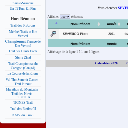
Sainte-Suzanne
Vous cherchez
SEVER
Un Ti Tour En Plus
Afficher
éléments
Hors Réunion
Nom Prénom
Année
Trail des 6 Burons
Méribel Trails et Km
SEVERIGO Pierre
2011
tb
Vertical
Championnat France
de
Nom Prénom
Année
Km Vertical
Trail des Hauts Forts
Affichage de la ligne 1 à 1 sur 1 lignes
Sierre Zinal
Calendrier 2026
2
Trail Championnat du
Canigou (Canigó)
La Course de la Rhune
Val Tho Summit Games -
Trail Pursuit
Marathon du Montcalm -
Trail des Novis -
PICaPICA
TIGNES Trail
Trail des Etoiles 05
KMV du Criou