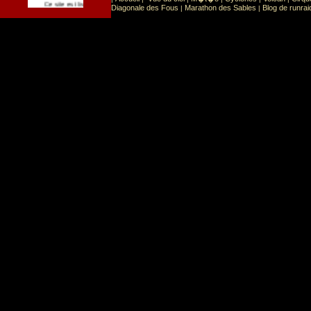
Sport
Sports extr�mes
Ce site est list� dans la cat�gorie
:
Diagonale des Fous
Marathon des Sables
Blog de runrai
|
|