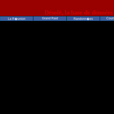
Désolé, la base de données
Grand Raid
Cours
La R�union
Randonn�es