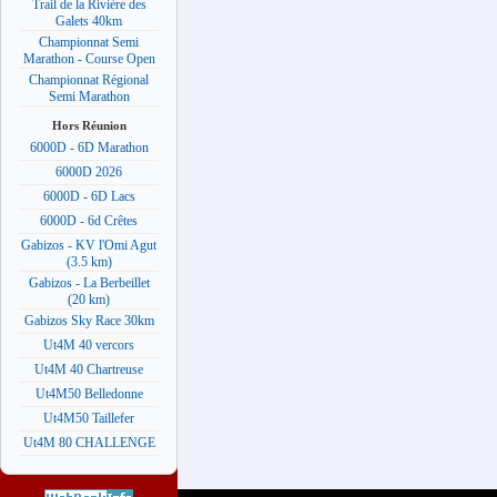
Trail de la Rivière des
Galets 40km
Championnat Semi
Marathon - Course Open
Championnat Régional
Semi Marathon
Hors Réunion
6000D - 6D Marathon
6000D 2026
6000D - 6D Lacs
6000D - 6d Crêtes
Gabizos - KV l'Omi Agut
(3.5 km)
Gabizos - La Berbeillet
(20 km)
Gabizos Sky Race 30km
Ut4M 40 vercors
Ut4M 40 Chartreuse
Ut4M50 Belledonne
Ut4M50 Taillefer
Ut4M 80 CHALLENGE