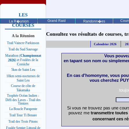
LES
PROCHAINES
Grand Raid
Cours
La R�union
Randonn�es
COURSES
Consultez vos résultats de courses, trai
A la Réunion
Trail Vaincre Parkinson
Calendrier 2026
20
Trail du Sud Sauvage
Vous pouvez
Marathon (
Championnat
) et Foulées de la
en tapant son nom ou simplemen
2026
Corniche
5km de Saint Leu
En cas d'homonyme, vous pouv
10km semi-nocturnes de
vous cherchez PUY 
Saint Leu
Course de côte de
touj
Takamaka
Trophée Océan Indien -
Défi des Laves - Trail des
Timizes
Si vous ne trouvez pas une cours
La Boucle Parapente
pouvez me
transmettre toutes
Trail Tour Ti Benare
concernant ces ré
Trail des Trois Pitons
Foulée Sentier Littoral de