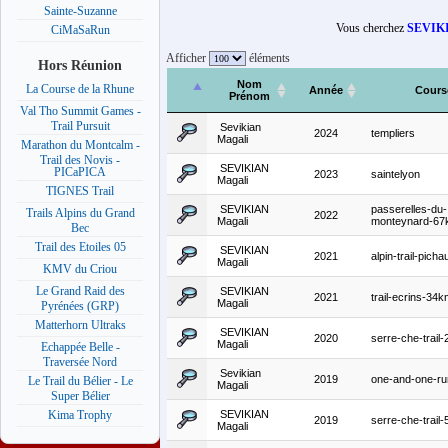
Sainte-Suzanne
Vous cherchez
SEVIKI
CiMaSaRun
Afficher
éléments
Hors Réunion
Nom
La Course de la Rhune
Année
Cours
Prénom
Val Tho Summit Games -
Trail Pursuit
Sevikian
2024
templiers
Magali
Marathon du Montcalm -
Trail des Novis -
SEVIKIAN
PICaPICA
2023
saintelyon
Magali
TIGNES Trail
SEVIKIAN
passerelles-du-
Trails Alpins du Grand
2022
Magali
monteynard-6
Bec
Trail des Etoiles 05
SEVIKIAN
2021
alpin-trail-pich
Magali
KMV du Criou
Le Grand Raid des
SEVIKIAN
2021
trail-ecrins-34
Magali
Pyrénées (GRP)
Matterhorn Ultraks
SEVIKIAN
2020
serre-che-trail
Magali
Echappée Belle -
Traversée Nord
Sevikian
2019
one-and-one-ru
Le Trail du Bélier - Le
Magali
Super Bélier
SEVIKIAN
Kima Trophy
2019
serre-che-trail
Magali