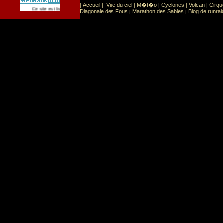
Accueil
Vue du ciel
M�t�o
Cyclones
Volcan
Cirqu
|
|
|
|
|
|
Sport
Sports extr�mes
Ce site est list� dans la cat�gorie
:
Diagonale des Fous
Marathon des Sables
Blog de runrai
|
|