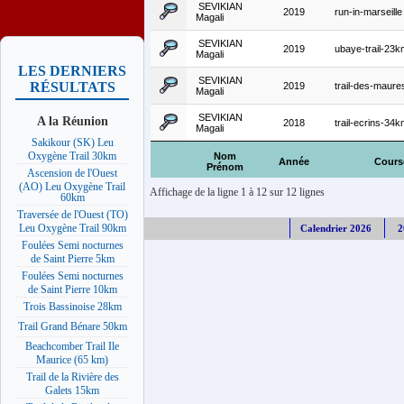
SEVIKIAN
2019
run-in-marseille
Magali
SEVIKIAN
2019
ubaye-trail-23k
Magali
LES DERNIERS
SEVIKIAN
RÉSULTATS
2019
trail-des-maure
Magali
SEVIKIAN
A la Réunion
2018
trail-ecrins-34
Magali
Sakikour (SK) Leu
Oxygène Trail 30km
Nom
Année
Cours
Prénom
Ascension de l'Ouest
(AO) Leu Oxygène Trail
Affichage de la ligne 1 à 12 sur 12 lignes
60km
Traversée de l'Ouest (TO)
Leu Oxygène Trail 90km
Calendrier 2026
2
Foulées Semi nocturnes
de Saint Pierre 5km
Foulées Semi nocturnes
de Saint Pierre 10km
Trois Bassinoise 28km
Trail Grand Bénare 50km
Beachcomber Trail Ile
Maurice (65 km)
Trail de la Rivière des
Galets 15km