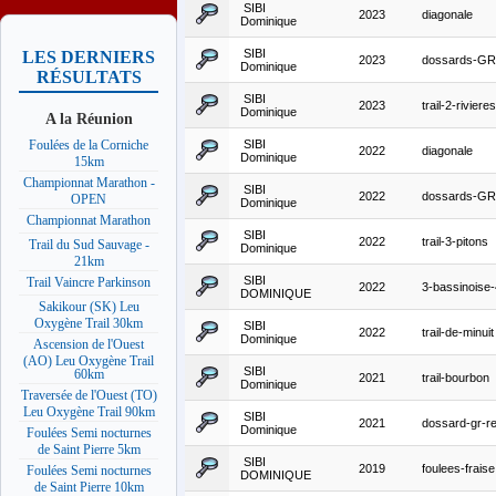
SIBI
2023
diagonale
Dominique
SIBI
LES DERNIERS
2023
dossards-G
Dominique
RÉSULTATS
SIBI
2023
trail-2-rivieres
Dominique
A la Réunion
SIBI
Foulées de la Corniche
2022
diagonale
Dominique
15km
Championnat Marathon -
SIBI
2022
dossards-G
OPEN
Dominique
Championnat Marathon
SIBI
2022
trail-3-pitons
Trail du Sud Sauvage -
Dominique
21km
SIBI
Trail Vaincre Parkinson
2022
3-bassinoise
DOMINIQUE
Sakikour (SK) Leu
Oxygène Trail 30km
SIBI
2022
trail-de-minuit
Dominique
Ascension de l'Ouest
(AO) Leu Oxygène Trail
SIBI
60km
2021
trail-bourbon
Dominique
Traversée de l'Ouest (TO)
Leu Oxygène Trail 90km
SIBI
2021
dossard-gr-r
Dominique
Foulées Semi nocturnes
de Saint Pierre 5km
SIBI
2019
foulees-fraise
Foulées Semi nocturnes
DOMINIQUE
de Saint Pierre 10km