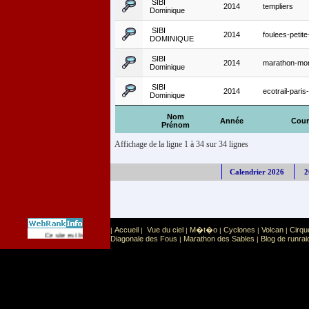
SIBI
2014
templiers
Dominique
SIBI
2014
foulees-petite-
DOMINIQUE
SIBI
2014
marathon-mon
Dominique
SIBI
2014
ecotrail-pari
Dominique
Nom
Année
Cour
Prénom
Affichage de la ligne 1 à 34 sur 34 lignes
Calendrier 2026
2
Accueil
Vue du ciel
M�t�o
Cyclones
Volcan
Cirqu
|
|
|
|
|
|
Sport
Sports extr�mes
Ce site est list� dans la cat�gorie
:
Diagonale des Fous
Marathon des Sables
Blog de runrai
|
|