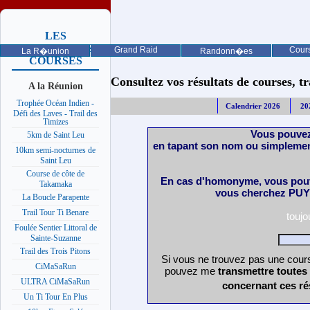
LES
PROCHAINES
Grand Raid
Cours
La R�union
Randonn�es
COURSES
Consultez vos résultats de courses, trai
A la Réunion
Trophée Océan Indien -
Calendrier 2026
20
Défi des Laves - Trail des
Timizes
Vous pouvez
5km de Saint Leu
en tapant son nom ou simplemen
10km semi-nocturnes de
Saint Leu
Course de côte de
En cas d'homonyme, vous pouv
Takamaka
vous cherchez PUY 
La Boucle Parapente
Trail Tour Ti Benare
touj
Foulée Sentier Littoral de
Sainte-Suzanne
Trail des Trois Pitons
Si vous ne trouvez pas une cours
CiMaSaRun
pouvez me
transmettre toutes
ULTRA CiMaSaRun
concernant ces ré
Un Ti Tour En Plus