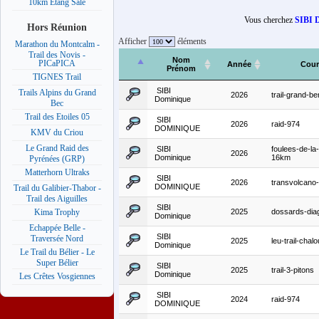
10km Etang Salé
Vous cherchez
SIBI 
Hors Réunion
Afficher
éléments
Marathon du Montcalm -
Trail des Novis -
Nom
PICaPICA
Année
Cour
Prénom
TIGNES Trail
SIBI
Trails Alpins du Grand
2026
trail-grand-b
Dominique
Bec
Trail des Etoiles 05
SIBI
2026
raid-974
DOMINIQUE
KMV du Criou
Le Grand Raid des
SIBI
foulees-de-la-
2026
Dominique
16km
Pyrénées (GRP)
Matterhorn Ultraks
SIBI
2026
transvolcano
DOMINIQUE
Trail du Galibier-Thabor -
Trail des Aiguilles
SIBI
2025
dossards-dia
Kima Trophy
Dominique
Echappée Belle -
SIBI
Traversée Nord
2025
leu-trail-chal
Dominique
Le Trail du Bélier - Le
Super Bélier
SIBI
2025
trail-3-pitons
Dominique
Les Crêtes Vosgiennes
SIBI
2024
raid-974
DOMINIQUE