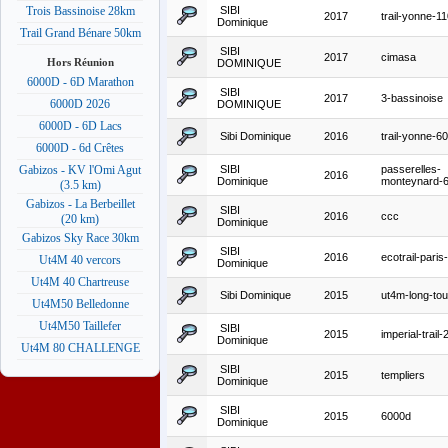
SIBI
Trois Bassinoise 28km
2017
trail-yonne-1
Dominique
Trail Grand Bénare 50km
SIBI
2017
cimasa
Hors Réunion
DOMINIQUE
6000D - 6D Marathon
SIBI
2017
3-bassinoise
6000D 2026
DOMINIQUE
6000D - 6D Lacs
Sibi Dominique
2016
trail-yonne-6
6000D - 6d Crêtes
SIBI
passerelles-
Gabizos - KV l'Omi Agut
2016
Dominique
monteynard-
(3.5 km)
Gabizos - La Berbeillet
SIBI
2016
ccc
(20 km)
Dominique
Gabizos Sky Race 30km
SIBI
2016
ecotrail-pari
Ut4M 40 vercors
Dominique
Ut4M 40 Chartreuse
Sibi Dominique
2015
ut4m-long-to
Ut4M50 Belledonne
Ut4M50 Taillefer
SIBI
2015
imperial-trail
Dominique
Ut4M 80 CHALLENGE
SIBI
2015
templiers
Dominique
SIBI
2015
6000d
Dominique