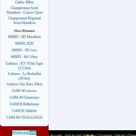
Galets 40km
Championnat Semi
Marathon - Course Open
Championnat Régional
Semi Marathon
Hors Réunion
6000D - 6D Marathon
6000D 2026
6000D - 6D Lacs
6000D - 6d Crêtes
Gabizos - KV l'Omi Agut
(3.5 km)
Gabizos - La Berbeillet
(20 km)
Gabizos Sky Race 30km
Ut4M 40 vercors
Ut4M 40 Chartreuse
Ut4M50 Belledonne
Ut4M50 Taillefer
Ut4M 80 CHALLENGE
Accueil
Vue du ciel
M�t�o
Cyclones
Volcan
Cirqu
|
|
|
|
|
|