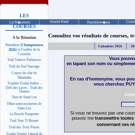
LES
PROCHAINES
Grand Raid
Cours
La R�union
Randonn�es
COURSES
Consultez vos résultats de courses, trai
A la Réunion
Marathon (
Championnat
Calendrier 2026
20
) et Foulées de la
2026
Corniche
Vous pouvez
Trail Vaincre Parkinson
en tapant son nom ou simplemen
Trail du Sud Sauvage
Course de côte de
Takamaka
En cas d'homonyme, vous pouv
Trophée Océan Indien -
vous cherchez PUY 
Défi des Laves - Trail des
Timizes
touj
5km de Saint Leu
10km semi-nocturnes de
Saint Leu
Si vous ne trouvez pas une cours
La Boucle Parapente
pouvez me
transmettre toutes
Trail Tour Ti Benare
concernant ces ré
Trail des Trois Pitons
Foulée Sentier Littoral de