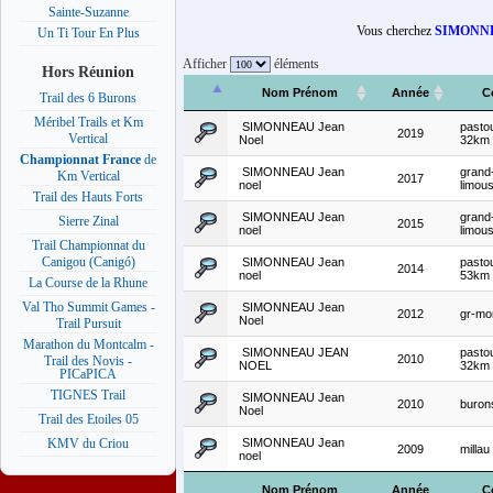
Sainte-Suzanne
Vous cherchez
SIMONNE
Un Ti Tour En Plus
Afficher
éléments
Hors Réunion
Nom Prénom
Année
C
Trail des 6 Burons
Méribel Trails et Km
SIMONNEAU Jean
pastou
2019
Vertical
Noel
32km
Championnat France
de
SIMONNEAU Jean
grand-
Km Vertical
2017
noel
limous
Trail des Hauts Forts
SIMONNEAU Jean
grand-
Sierre Zinal
2015
noel
limous
Trail Championnat du
Canigou (Canigó)
SIMONNEAU Jean
pastou
2014
noel
53km
La Course de la Rhune
Val Tho Summit Games -
SIMONNEAU Jean
2012
gr-mo
Noel
Trail Pursuit
Marathon du Montcalm -
SIMONNEAU JEAN
pastou
2010
Trail des Novis -
NOEL
32km
PICaPICA
TIGNES Trail
SIMONNEAU Jean
2010
buron
Noel
Trail des Etoiles 05
SIMONNEAU Jean
KMV du Criou
2009
millau
noel
Nom Prénom
Année
C