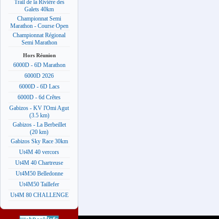
Trail de la Rivière des
Galets 40km
Championnat Semi
Marathon - Course Open
Championnat Régional
Semi Marathon
Hors Réunion
6000D - 6D Marathon
6000D 2026
6000D - 6D Lacs
6000D - 6d Crêtes
Gabizos - KV l'Omi Agut
(3.5 km)
Gabizos - La Berbeillet
(20 km)
Gabizos Sky Race 30km
Ut4M 40 vercors
Ut4M 40 Chartreuse
Ut4M50 Belledonne
Ut4M50 Taillefer
Ut4M 80 CHALLENGE