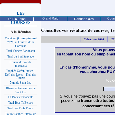
LES
PROCHAINES
Grand Raid
Cours
La R�union
Randonn�es
COURSES
Consultez vos résultats de courses, trai
A la Réunion
Marathon (
Championnat
Calendrier 2026
20
) et Foulées de la
2026
Corniche
Vous pouvez
Trail Vaincre Parkinson
en tapant son nom ou simplemen
Trail du Sud Sauvage
Course de côte de
Takamaka
En cas d'homonyme, vous pouv
Trophée Océan Indien -
vous cherchez PUY 
Défi des Laves - Trail des
Timizes
touj
5km de Saint Leu
10km semi-nocturnes de
Saint Leu
Si vous ne trouvez pas une cours
La Boucle Parapente
pouvez me
transmettre toutes
Trail Tour Ti Benare
concernant ces ré
Trail des Trois Pitons
Foulée Sentier Littoral de