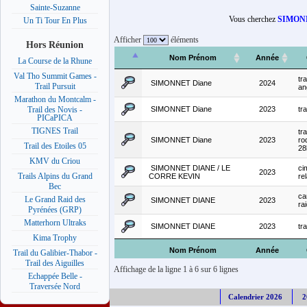
Sainte-Suzanne
Vous cherchez
SIMON
Un Ti Tour En Plus
Afficher
éléments
Hors Réunion
Nom Prénom
Année
La Course de la Rhune
Val Tho Summit Games -
tra
SIMONNET Diane
2024
Trail Pursuit
an
Marathon du Montcalm -
SIMONNET Diane
2023
tr
Trail des Novis -
PICaPICA
TIGNES Trail
tra
SIMONNET Diane
2023
ro
Trail des Etoiles 05
2
KMV du Criou
SIMONNET DIANE / LE
ci
2023
Trails Alpins du Grand
CORRE KEVIN
rel
Bec
ca
Le Grand Raid des
SIMONNET DIANE
2023
ra
Pyrénées (GRP)
Matterhorn Ultraks
SIMONNET DIANE
2023
tra
Kima Trophy
Nom Prénom
Année
Trail du Galibier-Thabor -
Trail des Aiguilles
Affichage de la ligne 1 à 6 sur 6 lignes
Echappée Belle -
Traversée Nord
Calendrier 2026
2