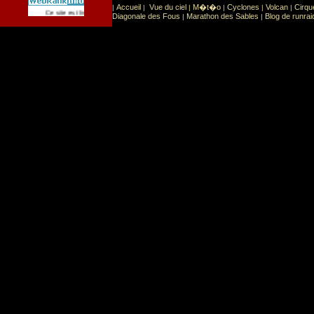
Accueil
Vue du ciel
M�t�o
Cyclones
Volcan
Cirqu
|
|
|
|
|
|
Sport
Sports extr�mes
Ce site est list� dans la cat�gorie
:
Diagonale des Fous
Marathon des Sables
Blog de runrai
|
|