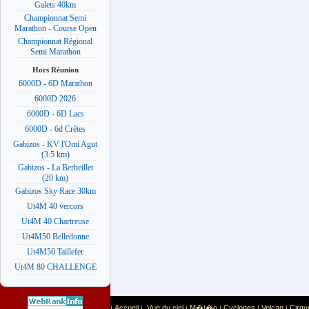
Galets 40km
Championnat Semi
Marathon - Course Open
Championnat Régional
Semi Marathon
Hors Réunion
6000D - 6D Marathon
6000D 2026
6000D - 6D Lacs
6000D - 6d Crêtes
Gabizos - KV l'Omi Agut
(3.5 km)
Gabizos - La Berbeillet
(20 km)
Gabizos Sky Race 30km
Ut4M 40 vercors
Ut4M 40 Chartreuse
Ut4M50 Belledonne
Ut4M50 Taillefer
Ut4M 80 CHALLENGE
Accueil
Vue du ciel
M�t�o
Cyclones
Volcan
Cirqu
|
|
|
|
|
|