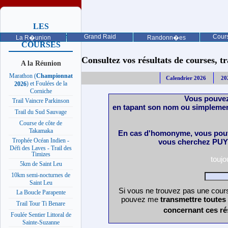
LES
PROCHAINES
Grand Raid
Cours
La R�union
Randonn�es
COURSES
Consultez vos résultats de courses, trai
A la Réunion
Marathon (
Championnat
Calendrier 2026
20
) et Foulées de la
2026
Corniche
Vous pouvez
Trail Vaincre Parkinson
en tapant son nom ou simplemen
Trail du Sud Sauvage
Course de côte de
Takamaka
En cas d'homonyme, vous pouv
Trophée Océan Indien -
vous cherchez PUY 
Défi des Laves - Trail des
Timizes
touj
5km de Saint Leu
10km semi-nocturnes de
Saint Leu
Si vous ne trouvez pas une cours
La Boucle Parapente
pouvez me
transmettre toutes
Trail Tour Ti Benare
concernant ces ré
Foulée Sentier Littoral de
Sainte-Suzanne