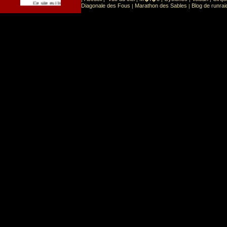
Sport
Sports extr�mes
Ce site est list� dans la cat�gorie
:
Diagonale des Fous
Marathon des Sables
Blog de runrai
|
|