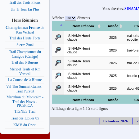
Trail des Trois Pitons
Vous cherchez
SINAMA 
Un Ti Tour En Plus
Afficher
éléments
Hors Réunion
Nom Prénom
Année
Co
Championnat France
de
Km Vertical
SINAMA Henri
trail-urb
2026
Trail des Hauts Forts
claude
ecocite
Sierre Zinal
SINAMA Henri
2026
trail-3-s
Trail Championnat du
claude
Canigou (Canigó)
SINAMA Henri
Trail des 6 Burons
2026
trail-de-
claude
Méribel Trails et Km
Vertical
SINAMA Henri
2025
boucle-
claude
La Course de la Rhune
Val Tho Summit Games -
SINAMA Henri
2025
dtour-
claude
Trail Pursuit
Marathon du Montcalm -
Nom Prénom
Année
Co
Trail des Novis -
PICaPICA
Affichage de la ligne 1 à 5 sur 5 lignes
TIGNES Trail
Trail des Etoiles 05
Calendrier 2026
2
KMV du Criou