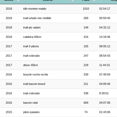
2018
tdb-montee-maido
1010
02:54:17
2018
trail-urbain-ste-clotilde
269
00:59:40
2018
trail-pic-adam
149
04:32:12
2018
caldeira-65km
416
14:18:46
2017
trail-3-pitons
155
08:05:12
2017
trail-colorado
247
08:54:43
2017
dtour-45km
229
11:44:31
2016
boucle-roche-ecrite
339
07:49:59
2016
trail-bassin-boeuf
211
04:09:46
2016
trail-colorado
338
8:39:51
2016
bassin-vital
669
04:07:06
2015
piton-patates
74
01:43:06