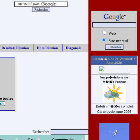
Web
Site runraid
Résultats Réunion
Hors Réunion
Diagonale
La m�t�o de ce
Vendredi 7
Aout 2026
les pr�visions de
M�t�o France
e toutes
Bulletin m�t�o complet
Carte cyclonique 2026
Rechercher
ps
Cat
Commentaire