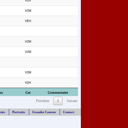
V2H
V2M
VEH
V2M
V2M
V2M
V2H
ps
Cat
Commentaire
Précédent
1
Suivant
ents
Portraits
Grandes Courses
Contact