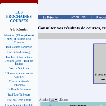
LES
PROCHAINES
Grand Raid
La R�union
Rando
COURSES
Consultez vos résultats de courses, trai
A la Réunion
Marathon (
Championnat
) et Foulées de la
2026
Corniche
Trail Vaincre Parkinson
Trail du Sud Sauvage
Trophée Océan Indien -
Défi des Laves - Trail des
Timizes
5km de Saint Leu
10km semi-nocturnes de
Si vous n
Saint Leu
vos 
Course de côte de
Takamaka
La Boucle Parapente
Trail Tour Ti Benare
Afficher
éléments
Trail des Trois Pitons
Foulée Sentier Littoral de
Nom Prénom