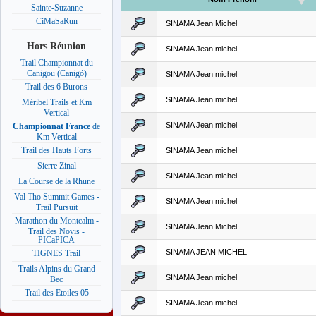
Sainte-Suzanne
CiMaSaRun
SINAMA Jean Michel
Hors Réunion
SINAMA Jean michel
Trail Championnat du
Canigou (Canigó)
SINAMA Jean michel
Trail des 6 Burons
SINAMA Jean michel
Méribel Trails et Km
Vertical
SINAMA Jean michel
Championnat France
de
Km Vertical
Trail des Hauts Forts
SINAMA Jean michel
Sierre Zinal
SINAMA Jean michel
La Course de la Rhune
Val Tho Summit Games -
SINAMA Jean michel
Trail Pursuit
Marathon du Montcalm -
SINAMA Jean Michel
Trail des Novis -
PICaPICA
SINAMA JEAN MICHEL
TIGNES Trail
Trails Alpins du Grand
SINAMA Jean michel
Bec
Trail des Etoiles 05
SINAMA Jean michel