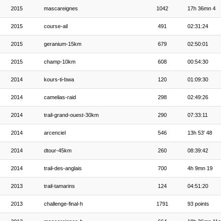
2015
mascareignes
1042
17h 36mn 4
2015
course-ail
491
02:31:24
2015
geranium-15km
679
02:50:01
2015
champ-10km
608
00:54:30
2014
kours-ti-bwa
120
01:09:30
2014
camelias-raid
298
02:49:26
2014
trail-grand-ouest-30km
290
07:33:11
2014
arcenciel
546
13h 53' 48
2014
dtour-45km
260
08:39:42
2014
trail-des-anglais
700
4h 9mn 19
2013
trail-tamarins
124
04:51:20
2013
challenge-final-h
1791
93 points