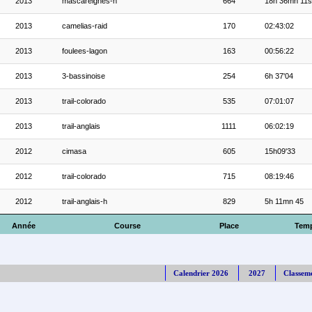
2013
mascareignes-h
664
18h 36mn 11s
2013
camelias-raid
170
02:43:02
2013
foulees-lagon
163
00:56:22
2013
3-bassinoise
254
6h 37'04
2013
trail-colorado
535
07:01:07
2013
trail-anglais
1111
06:02:19
2012
cimasa
605
15h09'33
2012
trail-colorado
715
08:19:46
2012
trail-anglais-h
829
5h 11mn 45
Année
Course
Place
Tem
Calendrier 2026
2027
Classem