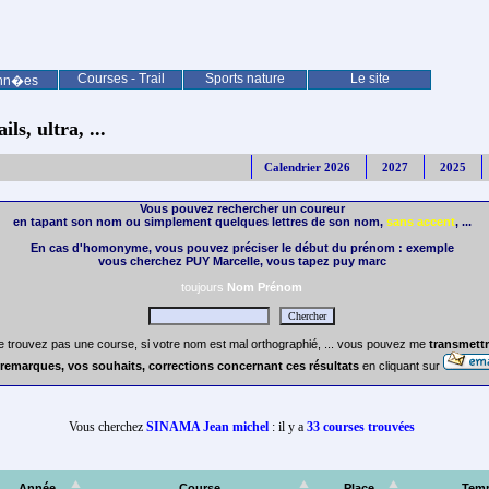
Courses - Trail
Sports nature
Le site
nn�es
ls, ultra, ...
Calendrier 2026
2027
2025
Vous pouvez rechercher un coureur
en tapant son nom ou simplement quelques lettres de son nom,
sans accent
, ...
En cas d'homonyme, vous pouvez préciser le début du prénom : exemple
vous cherchez PUY Marcelle, vous tapez puy marc
toujours
Nom Prénom
e trouvez pas une course, si votre nom est mal orthographié, ... vous pouvez me
transmettr
remarques, vos souhaits, corrections concernant ces résultats
en cliquant sur
Vous cherchez
SINAMA Jean michel
: il y a
33 courses trouvées
Année
Course
Place
Tem