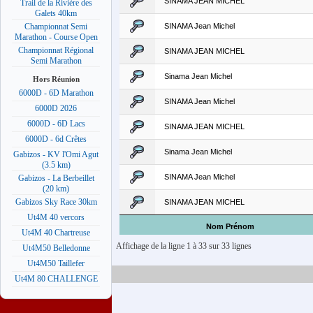
SINAMA JEAN MICHEL
Trail de la Rivière des
Galets 40km
SINAMA Jean Michel
Championnat Semi
Marathon - Course Open
Championnat Régional
SINAMA JEAN MICHEL
Semi Marathon
Sinama Jean Michel
Hors Réunion
6000D - 6D Marathon
SINAMA Jean Michel
6000D 2026
6000D - 6D Lacs
SINAMA JEAN MICHEL
6000D - 6d Crêtes
Sinama Jean Michel
Gabizos - KV l'Omi Agut
(3.5 km)
SINAMA Jean Michel
Gabizos - La Berbeillet
(20 km)
Gabizos Sky Race 30km
SINAMA JEAN MICHEL
Ut4M 40 vercors
Nom Prénom
Ut4M 40 Chartreuse
Affichage de la ligne 1 à 33 sur 33 lignes
Ut4M50 Belledonne
Ut4M50 Taillefer
Ut4M 80 CHALLENGE