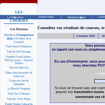
LES
PROCHAINES
Grand Raid
Cours
La R�union
Randonn�es
COURSES
Consultez vos résultats de courses, trai
A la Réunion
Marathon (
Championnat
Calendrier 2026
20
) et Foulées de la
2026
Corniche
Vous pouvez
Trail Vaincre Parkinson
en tapant son nom ou simplemen
Trail du Sud Sauvage
Trophée Océan Indien -
Défi des Laves - Trail des
En cas d'homonyme, vous pouv
Timizes
vous cherchez PUY 
5km de Saint Leu
10km semi-nocturnes de
touj
Saint Leu
Course de côte de
Takamaka
Si vous ne trouvez pas une cours
La Boucle Parapente
pouvez me
transmettre toutes
Trail Tour Ti Benare
concernant ces ré
Trail des Trois Pitons
Foulée Sentier Littoral de