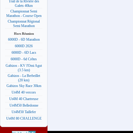
Trail de la Rivière des
Galets 40km
Championnat Semi
Marathon - Course Open
Championnat Régional
Semi Marathon
Hors Réunion
6000D - 6D Marathon
6000D 2026
6000D - 6D Lacs
6000D - 6d Crêtes
Gabizos - KV l'Omi Agut
(3.5 km)
Gabizos - La Berbeillet
(20 km)
Gabizos Sky Race 30km
Ut4M 40 vercors
Ut4M 40 Chartreuse
Ut4M50 Belledonne
Ut4M50 Taillefer
Ut4M 80 CHALLENGE