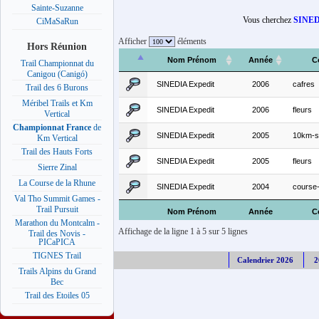
Sainte-Suzanne
Vous cherchez
SINED
CiMaSaRun
Afficher
éléments
Hors Réunion
Nom Prénom
Année
C
Trail Championnat du
Canigou (Canigó)
SINEDIA Expedit
2006
cafres
Trail des 6 Burons
Méribel Trails et Km
SINEDIA Expedit
2006
fleurs
Vertical
Championnat France
de
SINEDIA Expedit
2005
10km-sa
Km Vertical
Trail des Hauts Forts
SINEDIA Expedit
2005
fleurs
Sierre Zinal
La Course de la Rhune
SINEDIA Expedit
2004
course-
Val Tho Summit Games -
Trail Pursuit
Nom Prénom
Année
C
Marathon du Montcalm -
Affichage de la ligne 1 à 5 sur 5 lignes
Trail des Novis -
PICaPICA
TIGNES Trail
Calendrier 2026
2
Trails Alpins du Grand
Bec
Trail des Etoiles 05