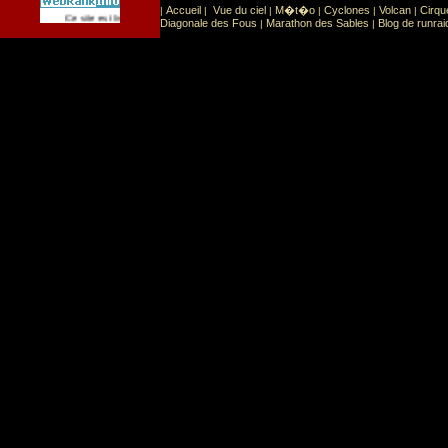
Accueil
Vue du ciel
M�t�o
Cyclones
Volcan
Cirqu
|
|
|
|
|
|
Sport
Sports extr�mes
Ce site est list� dans la cat�gorie
:
Diagonale des Fous
Marathon des Sables
Blog de runrai
|
|