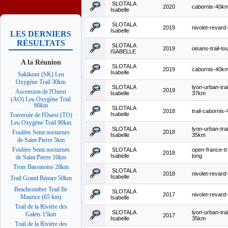
SLOTALA
2020
cabornis-40k
Isabelle
SLOTALA
2019
nivolet-revar
Isabelle
LES DERNIERS
RÉSULTATS
SLOTALA
2019
oisans-trail-to
ISABELLE
A la Réunion
SLOTALA
2019
cabornis-40k
Isabelle
Sakikour (SK) Leu
Oxygène Trail 30km
SLOTALA
lyon-urban-trai
2019
Ascension de l'Ouest
Isabelle
37km
(AO) Leu Oxygène Trail
60km
SLOTALA
2018
trail-cabornis
Isabelle
Traversée de l'Ouest (TO)
Leu Oxygène Trail 90km
SLOTALA
lyon-urban-trai
2018
Foulées Semi nocturnes
Isabelle
35km
de Saint Pierre 5km
Foulées Semi nocturnes
SLOTALA
open-france-tra
2018
Isabelle
long
de Saint Pierre 10km
Trois Bassinoise 28km
SLOTALA
2018
nivolet-revar
Isabelle
Trail Grand Bénare 50km
Beachcomber Trail Ile
SLOTALA
2017
nivolet-revar
Maurice (65 km)
Isabelle
Trail de la Rivière des
SLOTALA
lyon-urban-trai
Galets 15km
2017
Isabelle
35km
Trail de la Rivière des