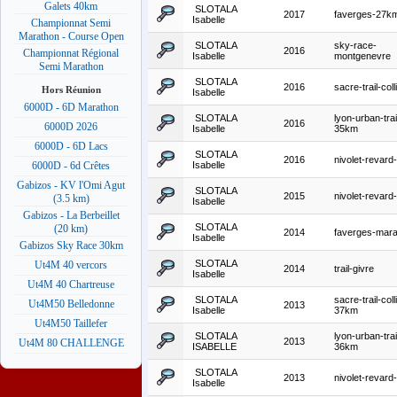
Galets 40km
SLOTALA
2017
faverges-27k
Isabelle
Championnat Semi
Marathon - Course Open
SLOTALA
sky-race-
2016
Championnat Régional
Isabelle
montgenevre
Semi Marathon
SLOTALA
2016
sacre-trail-col
Hors Réunion
Isabelle
6000D - 6D Marathon
SLOTALA
lyon-urban-trai
2016
6000D 2026
Isabelle
35km
6000D - 6D Lacs
SLOTALA
2016
nivolet-revar
Isabelle
6000D - 6d Crêtes
Gabizos - KV l'Omi Agut
SLOTALA
2015
nivolet-revar
(3.5 km)
Isabelle
Gabizos - La Berbeillet
SLOTALA
(20 km)
2014
faverges-marat
Isabelle
Gabizos Sky Race 30km
SLOTALA
Ut4M 40 vercors
2014
trail-givre
Isabelle
Ut4M 40 Chartreuse
SLOTALA
sacre-trail-coll
Ut4M50 Belledonne
2013
Isabelle
37km
Ut4M50 Taillefer
SLOTALA
lyon-urban-trai
2013
Ut4M 80 CHALLENGE
ISABELLE
36km
SLOTALA
2013
nivolet-revar
Isabelle