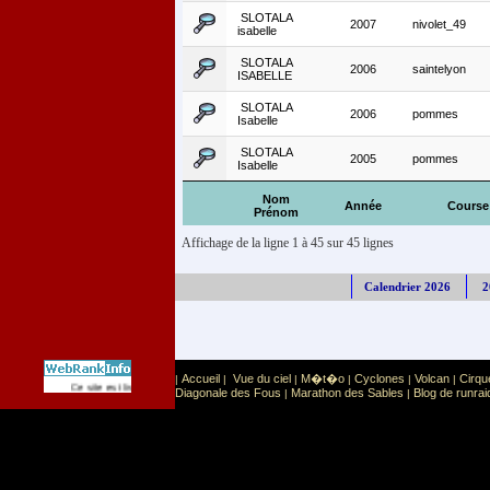
SLOTALA
2007
nivolet_49
isabelle
SLOTALA
2006
saintelyon
ISABELLE
SLOTALA
2006
pommes
Isabelle
SLOTALA
2005
pommes
Isabelle
Nom
Année
Course
Prénom
Affichage de la ligne 1 à 45 sur 45 lignes
Calendrier 2026
2
Accueil
Vue du ciel
M�t�o
Cyclones
Volcan
Cirqu
|
|
|
|
|
|
Sport
Sports extr�mes
Ce site est list� dans la cat�gorie
:
Diagonale des Fous
Marathon des Sables
Blog de runrai
|
|