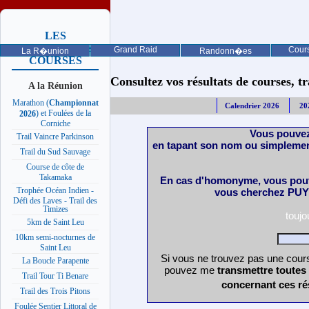
LES
PROCHAINES
Grand Raid
Cours
La R�union
Randonn�es
COURSES
Consultez vos résultats de courses, trai
A la Réunion
Marathon (
Championnat
Calendrier 2026
20
) et Foulées de la
2026
Corniche
Vous pouvez
Trail Vaincre Parkinson
en tapant son nom ou simplemen
Trail du Sud Sauvage
Course de côte de
Takamaka
En cas d'homonyme, vous pouv
Trophée Océan Indien -
vous cherchez PUY 
Défi des Laves - Trail des
Timizes
touj
5km de Saint Leu
10km semi-nocturnes de
Saint Leu
Si vous ne trouvez pas une cours
La Boucle Parapente
pouvez me
transmettre toutes
Trail Tour Ti Benare
concernant ces ré
Trail des Trois Pitons
Foulée Sentier Littoral de