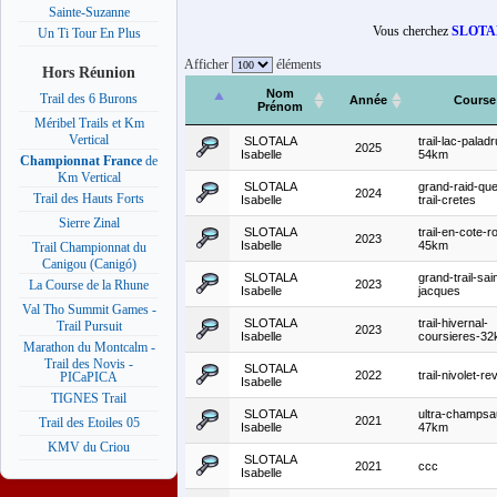
Sainte-Suzanne
Vous cherchez
SLOTAL
Un Ti Tour En Plus
Afficher
éléments
Hors Réunion
Nom
Trail des 6 Burons
Année
Course
Prénom
Méribel Trails et Km
Vertical
SLOTALA
trail-lac-paladr
2025
Isabelle
54km
Championnat France
de
Km Vertical
SLOTALA
grand-raid-qu
2024
Trail des Hauts Forts
Isabelle
trail-cretes
Sierre Zinal
SLOTALA
trail-en-cote-ro
2023
Isabelle
45km
Trail Championnat du
Canigou (Canigó)
SLOTALA
grand-trail-sai
2023
La Course de la Rhune
Isabelle
jacques
Val Tho Summit Games -
SLOTALA
trail-hivernal-
Trail Pursuit
2023
Isabelle
coursieres-3
Marathon du Montcalm -
Trail des Novis -
SLOTALA
2022
trail-nivolet-re
PICaPICA
Isabelle
TIGNES Trail
SLOTALA
ultra-champsa
2021
Trail des Etoiles 05
Isabelle
47km
KMV du Criou
SLOTALA
2021
ccc
Isabelle