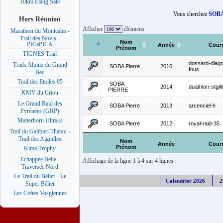
10km Etang Salé
Vous cherchez
SOBA
Hors Réunion
Afficher
éléments
Marathon du Montcalm -
Trail des Novis -
Nom
PICaPICA
Année
Cour
Prénom
TIGNES Trail
dossard-diago
Trails Alpins du Grand
SOBA Pierre
2016
fous
Bec
Trail des Etoiles 05
SOBA
2014
duathlon-stgill
PIERRE
KMV du Criou
Le Grand Raid des
SOBA Pierre
2013
arcenciel-h
Pyrénées (GRP)
Matterhorn Ultraks
SOBA Pierre
2012
royal-raid-35
Trail du Galibier-Thabor -
Trail des Aiguilles
Nom
Année
Cour
Prénom
Kima Trophy
Echappée Belle -
Affichage de la ligne 1 à 4 sur 4 lignes
Traversée Nord
Le Trail du Bélier - Le
Calendrier 2026
2
Super Bélier
Les Crêtes Vosgiennes