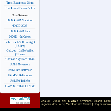
Trois Bassinoise 28km
Trail Grand Bénare 50km
Hors Réunion
6000D - 6D Marathon
6000D 2026
6000D - 6D Lacs
6000D - 6d Crêtes
Gabizos - KV l'Omi Agut
(3.5 km)
Gabizos - La Berbeillet
(20 km)
Gabizos Sky Race 30km
Ut4M 40 vercors
Ut4M 40 Chartreuse
Ut4M50 Belledonne
Ut4M50 Taillefer
Ut4M 80 CHALLENGE
Accueil
Vue du ciel
M�t�o
Cyclones
Volcan
Cirqu
|
|
|
|
|
|
Sport
Sports extr�mes
Ce site est list� dans la cat�gorie
:
Diagonale des Fous
Marathon des Sables
Blog de runrai
|
|