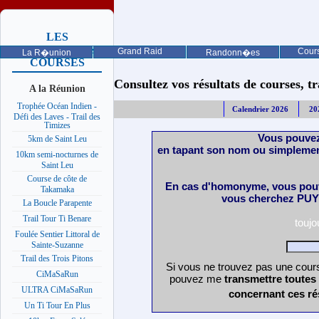
LES
PROCHAINES
Grand Raid
Cours
La R�union
Randonn�es
COURSES
Consultez vos résultats de courses, trai
A la Réunion
Trophée Océan Indien -
Calendrier 2026
20
Défi des Laves - Trail des
Timizes
Vous pouvez
5km de Saint Leu
en tapant son nom ou simplemen
10km semi-nocturnes de
Saint Leu
Course de côte de
En cas d'homonyme, vous pouv
Takamaka
vous cherchez PUY 
La Boucle Parapente
Trail Tour Ti Benare
touj
Foulée Sentier Littoral de
Sainte-Suzanne
Trail des Trois Pitons
Si vous ne trouvez pas une cours
CiMaSaRun
pouvez me
transmettre toutes
ULTRA CiMaSaRun
concernant ces ré
Un Ti Tour En Plus