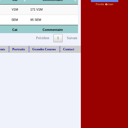
Fonds �cran
V1M
171 V1M
SEM
95 SEM
Cat
Commentaire
Précédent
1
Suivant
ents
Portraits
Grandes Courses
Contact