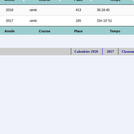
2018
utmb
413
36:18:40
2017
utmb
165
31h 10' 51
Année
Course
Place
Temps
Calendrier 2026
2027
Classem