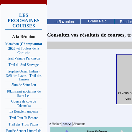
LES
PROCHAINES
Grand Raid
La R�union
Rando
COURSES
Consultez vos résultats de courses, trai
A la Réunion
Marathon (
Championnat
) et Foulées de la
2026
Corniche
Trail Vaincre Parkinson
Trail du Sud Sauvage
Trophée Océan Indien -
Défi des Laves - Trail des
Timizes
5km de Saint Leu
10km semi-nocturnes de
Si vous n
Saint Leu
vos 
Course de côte de
Takamaka
La Boucle Parapente
Trail Tour Ti Benare
Afficher
éléments
Trail des Trois Pitons
Foulée Sentier Littoral de
Nom Prénom