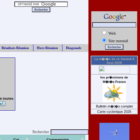
Web
Site runraid
Résultats Réunion
Hors Réunion
Diagonale
La m�t�o de ce
Samedi 8
Aout 2026
les pr�visions de
M�t�o France
e toutes
Bulletin m�t�o complet
Carte cyclonique 2026
Rechercher
Cat
Commentaire