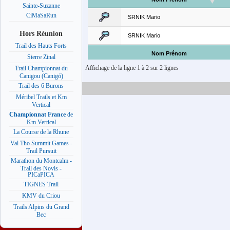
Sainte-Suzanne
CiMaSaRun
SRNIK Mario
Hors Réunion
SRNIK Mario
Trail des Hauts Forts
Nom Prénom
Sierre Zinal
Affichage de la ligne 1 à 2 sur 2 lignes
Trail Championnat du
Canigou (Canigó)
Trail des 6 Burons
Méribel Trails et Km
Vertical
Championnat France
de
Km Vertical
La Course de la Rhune
Val Tho Summit Games -
Trail Pursuit
Marathon du Montcalm -
Trail des Novis -
PICaPICA
TIGNES Trail
KMV du Criou
Trails Alpins du Grand
Bec