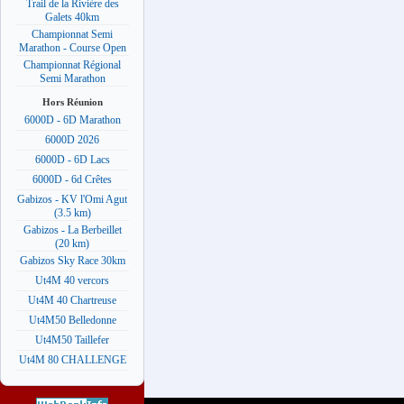
Trail de la Rivière des
Galets 40km
Championnat Semi
Marathon - Course Open
Championnat Régional
Semi Marathon
Hors Réunion
6000D - 6D Marathon
6000D 2026
6000D - 6D Lacs
6000D - 6d Crêtes
Gabizos - KV l'Omi Agut
(3.5 km)
Gabizos - La Berbeillet
(20 km)
Gabizos Sky Race 30km
Ut4M 40 vercors
Ut4M 40 Chartreuse
Ut4M50 Belledonne
Ut4M50 Taillefer
Ut4M 80 CHALLENGE