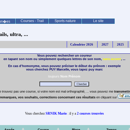
Courses - Trail
Sports nature
Le site
nn�es
ls, ultra, ...
Calendrier 2026
2027
2025
Vous pouvez rechercher un coureur
en tapant son nom ou simplement quelques lettres de son nom,
sans accent
, ...
En cas d'homonyme, vous pouvez préciser le début du prénom : exemple
vous cherchez PUY Marcelle, vous tapez puy marc
toujours
Nom Prénom
e trouvez pas une course, si votre nom est mal orthographié, ... vous pouvez me
transmettr
remarques, vos souhaits, corrections concernant ces résultats
en cliquant sur
Vous cherchez
SRNIK Mario
: il y a
2 courses trouvées
Année
Course
Place
Temps