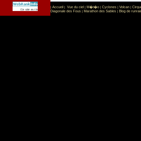
Accueil
Vue du ciel
M�t�o
Cyclones
Volcan
Cirqu
|
|
|
|
|
|
Sport
Sports extr�mes
Ce site est list� dans la cat�gorie
:
Diagonale des Fous
Marathon des Sables
Blog de runrai
|
|