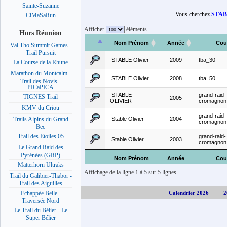
Sainte-Suzanne
Vous cherchez
STABL
CiMaSaRun
Afficher
éléments
Hors Réunion
Nom Prénom
Année
Cou
Val Tho Summit Games -
Trail Pursuit
STABLE Olivier
2009
tba_30
La Course de la Rhune
Marathon du Montcalm -
STABLE Olivier
2008
tba_50
Trail des Novis -
PICaPICA
STABLE
grand-raid-
TIGNES Trail
2005
OLIVIER
cromagnon
KMV du Criou
grand-raid-
Stable Olivier
2004
Trails Alpins du Grand
cromagnon
Bec
Trail des Etoiles 05
grand-raid-
Stable Olivier
2003
cromagnon
Le Grand Raid des
Pyrénées (GRP)
Nom Prénom
Année
Cou
Matterhorn Ultraks
Affichage de la ligne 1 à 5 sur 5 lignes
Trail du Galibier-Thabor -
Trail des Aiguilles
Calendrier 2026
2
Echappée Belle -
Traversée Nord
Le Trail du Bélier - Le
Super Bélier