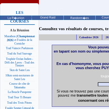
LES
PROCHAINES
Grand Raid
Cours
La R�union
Randonn�es
COURSES
Consultez vos résultats de courses, trai
A la Réunion
Marathon (
Championnat
Calendrier 2026
20
) et Foulées de la
2026
Corniche
Vous pouvez
Trail Vaincre Parkinson
en tapant son nom ou simplemen
Trail du Sud Sauvage
Trophée Océan Indien -
Défi des Laves - Trail des
En cas d'homonyme, vous pouv
Timizes
vous cherchez PUY 
5km de Saint Leu
10km semi-nocturnes de
touj
Saint Leu
Course de côte de
Takamaka
Si vous ne trouvez pas une cours
La Boucle Parapente
pouvez me
transmettre toutes
Trail Tour Ti Benare
concernant ces ré
Trail des Trois Pitons
Foulée Sentier Littoral de