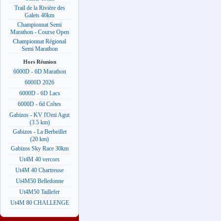
Trail de la Rivière des
Galets 40km
Championnat Semi
Marathon - Course Open
Championnat Régional
Semi Marathon
Hors Réunion
6000D - 6D Marathon
6000D 2026
6000D - 6D Lacs
6000D - 6d Crêtes
Gabizos - KV l'Omi Agut
(3.5 km)
Gabizos - La Berbeillet
(20 km)
Gabizos Sky Race 30km
Ut4M 40 vercors
Ut4M 40 Chartreuse
Ut4M50 Belledonne
Ut4M50 Taillefer
Ut4M 80 CHALLENGE