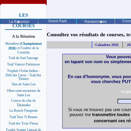
LES
PROCHAINES
Grand Raid
Cours
La R�union
Randonn�es
COURSES
Consultez vos résultats de courses, trai
A la Réunion
Marathon (
Championnat
Calendrier 2026
20
) et Foulées de la
2026
Corniche
Vous pouvez
Trail du Sud Sauvage
en tapant son nom ou simplemen
Trail Vaincre Parkinson
Trophée Océan Indien -
Défi des Laves - Trail des
En cas d'homonyme, vous pouv
Timizes
vous cherchez PUY 
5km de Saint Leu
10km semi-nocturnes de
touj
Saint Leu
Course de côte de
Takamaka
Si vous ne trouvez pas une cours
La Boucle Parapente
pouvez me
transmettre toutes
Trail Tour Ti Benare
concernant ces ré
Trail des Trois Pitons
Foulée Sentier Littoral de