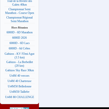
Trail de la Rivière des
Galets 40km
Championnat Semi
Marathon - Course Open
Championnat Régional
Semi Marathon
Hors Réunion
6000D - 6D Marathon
6000D 2026
6000D - 6D Lacs
6000D - 6d Crêtes
Gabizos - KV l'Omi Agut
(3.5 km)
Gabizos - La Berbeillet
(20 km)
Gabizos Sky Race 30km
Ut4M 40 vercors
Ut4M 40 Chartreuse
Ut4M50 Belledonne
Ut4M50 Taillefer
Ut4M 80 CHALLENGE