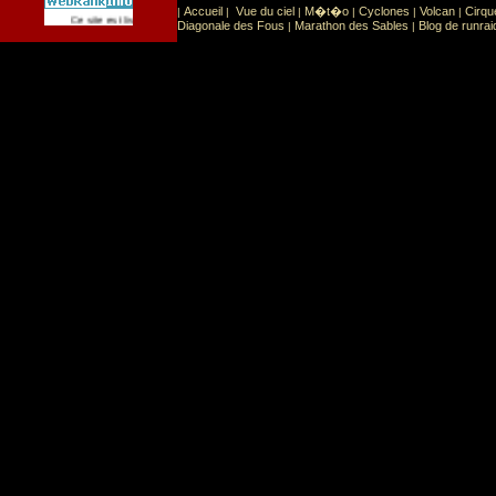
Accueil
Vue du ciel
M�t�o
Cyclones
Volcan
Cirqu
|
|
|
|
|
|
Sport
Sports extr�mes
Ce site est list� dans la cat�gorie
:
Diagonale des Fous
Marathon des Sables
Blog de runrai
|
|