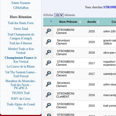
Sainte-Suzanne
Vous cherchez
STROMB
CiMaSaRun
Afficher
éléments
Hors Réunion
Nom Prénom
Année
Co
Trail des Hauts Forts
Sierre Zinal
STROMBONI
2025
ut4m-100
Clement
Trail Championnat du
Canigou (Canigó)
Stromboni
grand-rai
2019
Trail des 6 Burons
Clement
166km
Méribel Trails et Km
STROMBONI
2018
ultra-pas-
Vertical
Clement
Championnat France
de
Km Vertical
STROMBONI
roquefort-
2017
Clement
experienc
La Course de la Rhune
Val Tho Summit Games -
STROMBONI
2017
saintelyon
Clement
Trail Pursuit
Marathon du Montcalm -
Stromboni
2016
ut4m-ois
Trail des Novis -
Clement
PICaPICA
TIGNES Trail
STROMBONI
2016
mascarei
CLeMENT
KMV du Criou
STROMBONI
Trails Alpins du Grand
2015
trail-yon
Clement
Bec
STROMBONI