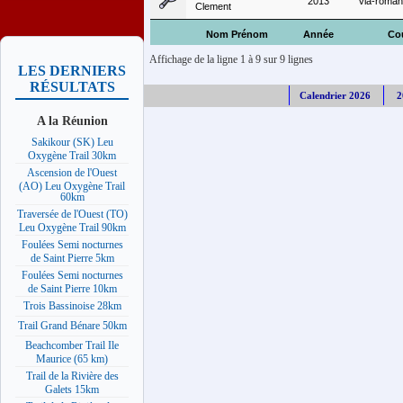
2013
via-roma
Clement
Nom Prénom
Année
Co
Affichage de la ligne 1 à 9 sur 9 lignes
LES DERNIERS
RÉSULTATS
Calendrier 2026
2
A la Réunion
Sakikour (SK) Leu
Oxygène Trail 30km
Ascension de l'Ouest
(AO) Leu Oxygène Trail
60km
Traversée de l'Ouest (TO)
Leu Oxygène Trail 90km
Foulées Semi nocturnes
de Saint Pierre 5km
Foulées Semi nocturnes
de Saint Pierre 10km
Trois Bassinoise 28km
Trail Grand Bénare 50km
Beachcomber Trail Ile
Maurice (65 km)
Trail de la Rivière des
Galets 15km