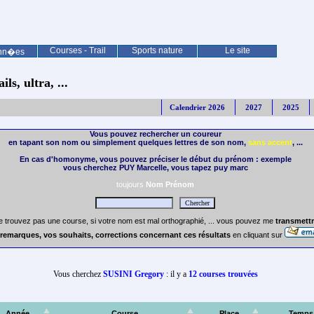
Courses - Trail
Sports nature
Le site
nn�es
ls, ultra, ...
Calendrier 2026
2027
2025
Vous pouvez rechercher un coureur
en tapant son nom ou simplement quelques lettres de son nom,
sans accent
, ...
En cas d'homonyme, vous pouvez préciser le début du prénom : exemple
vous cherchez PUY Marcelle, vous tapez puy marc
toujours
Nom Prénom
e trouvez pas une course, si votre nom est mal orthographié, ... vous pouvez me
transmettr
remarques, vos souhaits, corrections concernant ces résultats
en cliquant sur
Vous cherchez
SUSINI Gregory
: il y a
12 courses trouvées
Année
Course
Place
Temps