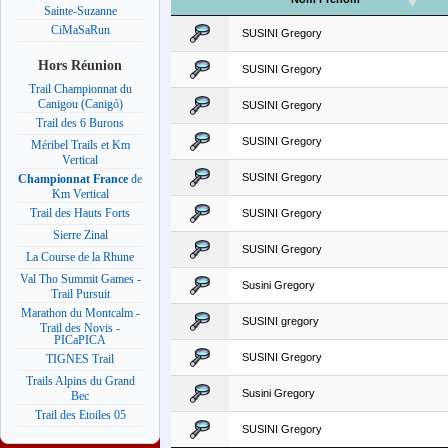
Sainte-Suzanne
CiMaSaRun
SUSINI Gregory
Hors Réunion
SUSINI Gregory
Trail Championnat du
Canigou (Canigó)
SUSINI Gregory
Trail des 6 Burons
SUSINI Gregory
Méribel Trails et Km
Vertical
SUSINI Gregory
Championnat France
de
Km Vertical
Trail des Hauts Forts
SUSINI Gregory
Sierre Zinal
SUSINI Gregory
La Course de la Rhune
Val Tho Summit Games -
Susini Gregory
Trail Pursuit
Marathon du Montcalm -
SUSINI gregory
Trail des Novis -
PICaPICA
SUSINI Gregory
TIGNES Trail
Trails Alpins du Grand
Susini Gregory
Bec
Trail des Etoiles 05
SUSINI Gregory