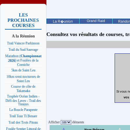
LES
PROCHAINES
Grand Raid
La R�union
Rando
COURSES
Consultez vos résultats de courses, trai
A la Réunion
Trail Vaincre Parkinson
Trail du Sud Sauvage
Marathon (
Championnat
) et Foulées de la
2026
Corniche
5km de Saint Leu
10km semi-nocturnes de
Saint Leu
Course de côte de
Takamaka
Si vous n
Trophée Océan Indien -
vos 
Défi des Laves - Trail des
Timizes
La Boucle Parapente
Trail Tour Ti Benare
Afficher
éléments
Trail des Trois Pitons
Foulée Sentier Littoral de
Nom Prénom