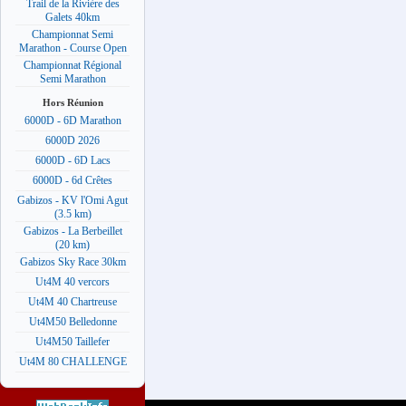
Trail de la Rivière des
Galets 40km
Championnat Semi
Marathon - Course Open
Championnat Régional
Semi Marathon
Hors Réunion
6000D - 6D Marathon
6000D 2026
6000D - 6D Lacs
6000D - 6d Crêtes
Gabizos - KV l'Omi Agut
(3.5 km)
Gabizos - La Berbeillet
(20 km)
Gabizos Sky Race 30km
Ut4M 40 vercors
Ut4M 40 Chartreuse
Ut4M50 Belledonne
Ut4M50 Taillefer
Ut4M 80 CHALLENGE