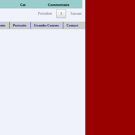
Cat
Commentaire
Précédent
1
Suivant
ents
Portraits
Grandes Courses
Contact