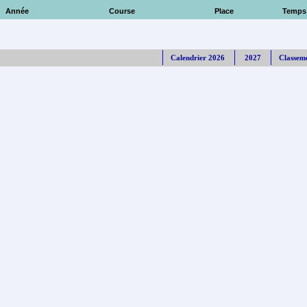
Année
Course
Place
Temps
Calendrier 2026
2027
Classem