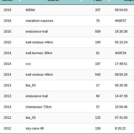
2019
6000d
337
09:54:03
2018
marathon-causses
76
4h58'37
2016
endurance-trail
508
18:30:38
2015
trail-ventoux-44km
190
05:10:24
2014
trail-bormes-30km
61
4h05'34
2014
ccc
187
17:48:51
2014
trail-ventoux-46km
540
08:50:28
2013
tba_50
27
06:35:36
2013
endurance-trail
90
14:47:39
2013
champsaur-72km
37
10:56:46
2012
tba_50
125
07:41:00
2012
sky-race-48
158
8:26:22