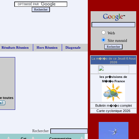
Web
Site runraid
Résultats Réunion
Hors Réunion
Diagonale
La m�t�o de ce
Jeudi 6 Aout
2026
les pr�visions de
M�t�o France
e toutes
Bulletin m�t�o complet
Carte cyclonique 2026
Rechercher
Cat
Commentaire