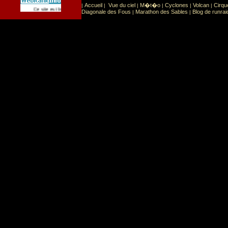
Accueil
Vue du ciel
M�t�o
Cyclones
Volcan
Cirqu
|
|
|
|
|
|
Sport
Sports extr�mes
Ce site est list� dans la cat�gorie
:
Diagonale des Fous
Marathon des Sables
Blog de runrai
|
|