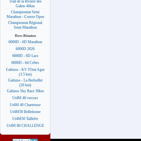
Trail de la Rivière des
Galets 40km
Championnat Semi
Marathon - Course Open
Championnat Régional
Semi Marathon
Hors Réunion
6000D - 6D Marathon
6000D 2026
6000D - 6D Lacs
6000D - 6d Crêtes
Gabizos - KV l'Omi Agut
(3.5 km)
Gabizos - La Berbeillet
(20 km)
Gabizos Sky Race 30km
Ut4M 40 vercors
Ut4M 40 Chartreuse
Ut4M50 Belledonne
Ut4M50 Taillefer
Ut4M 80 CHALLENGE