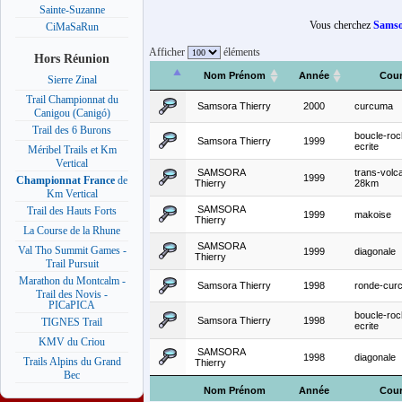
Sainte-Suzanne
Vous cherchez
Samso
CiMaSaRun
Afficher
éléments
Hors Réunion
Nom Prénom
Année
Cour
Sierre Zinal
Trail Championnat du
Samsora Thierry
2000
curcuma
Canigou (Canigó)
Trail des 6 Burons
boucle-roc
Samsora Thierry
1999
ecrite
Méribel Trails et Km
Vertical
SAMSORA
trans-volc
1999
Championnat France
de
Thierry
28km
Km Vertical
SAMSORA
Trail des Hauts Forts
1999
makoise
Thierry
La Course de la Rhune
SAMSORA
Val Tho Summit Games -
1999
diagonale
Thierry
Trail Pursuit
Marathon du Montcalm -
Samsora Thierry
1998
ronde-cur
Trail des Novis -
PICaPICA
boucle-roc
Samsora Thierry
1998
TIGNES Trail
ecrite
KMV du Criou
SAMSORA
1998
diagonale
Trails Alpins du Grand
Thierry
Bec
Nom Prénom
Année
Cour