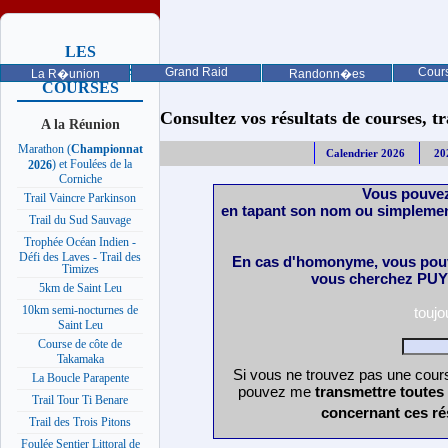
LES
PROCHAINES
Grand Raid
Cours
La R�union
Randonn�es
COURSES
Consultez vos résultats de courses, trai
A la Réunion
Marathon (
Championnat
Calendrier 2026
20
) et Foulées de la
2026
Corniche
Vous pouvez
Trail Vaincre Parkinson
en tapant son nom ou simplemen
Trail du Sud Sauvage
Trophée Océan Indien -
Défi des Laves - Trail des
En cas d'homonyme, vous pouv
Timizes
vous cherchez PUY 
5km de Saint Leu
10km semi-nocturnes de
touj
Saint Leu
Course de côte de
Takamaka
Si vous ne trouvez pas une cours
La Boucle Parapente
pouvez me
transmettre toutes
Trail Tour Ti Benare
concernant ces ré
Trail des Trois Pitons
Foulée Sentier Littoral de