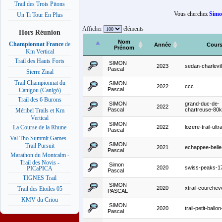
Trail des Trois Pitons
Vous cherchez
Simo
Un Ti Tour En Plus
Afficher
éléments
Hors Réunion
Nom
Championnat France
de
Année
Cour
Prénom
Km Vertical
Trail des Hauts Forts
SIMON
2023
sedan-charlevil
Pascal
Sierre Zinal
Trail Championnat du
SIMON
2022
ccc
Pascal
Canigou (Canigó)
Trail des 6 Burons
SIMON
grand-duc-de-
2022
Pascal
chartreuse-80
Méribel Trails et Km
Vertical
SIMON
2022
lozere-trail-ultr
La Course de la Rhune
Pascal
Val Tho Summit Games -
SIMON
Trail Pursuit
2021
echappee-belle-
Pascal
Marathon du Montcalm -
Trail des Novis -
Simon
2020
swiss-peaks-1
PICaPICA
Pascal
TIGNES Trail
SIMON
2020
xtrail-courche
Trail des Etoiles 05
PASCAL
KMV du Criou
SIMON
2020
trail-petit-ball
Pascal