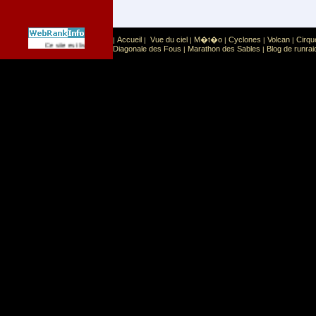
Accueil
Vue du ciel
M�t�o
Cyclones
Volcan
Cirqu
|
|
|
|
|
|
Sport
Sports extr�mes
Ce site est list� dans la cat�gorie
:
Diagonale des Fous
Marathon des Sables
Blog de runrai
|
|