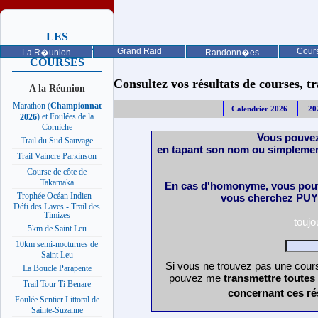
LES
PROCHAINES
Grand Raid
Cours
La R�union
Randonn�es
COURSES
Consultez vos résultats de courses, trai
A la Réunion
Marathon (
Championnat
Calendrier 2026
20
) et Foulées de la
2026
Corniche
Vous pouvez
Trail du Sud Sauvage
en tapant son nom ou simplemen
Trail Vaincre Parkinson
Course de côte de
Takamaka
En cas d'homonyme, vous pouv
Trophée Océan Indien -
vous cherchez PUY 
Défi des Laves - Trail des
Timizes
touj
5km de Saint Leu
10km semi-nocturnes de
Saint Leu
Si vous ne trouvez pas une cours
La Boucle Parapente
pouvez me
transmettre toutes
Trail Tour Ti Benare
concernant ces ré
Foulée Sentier Littoral de
Sainte-Suzanne