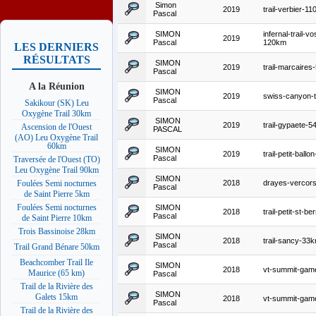
Simon
2019
trail-verbier-1
Pascal
SIMON
infernal-trail-v
2019
Pascal
120km
LES DERNIERS
RÉSULTATS
SIMON
2019
trail-marcaire
Pascal
A la Réunion
SIMON
2019
swiss-canyon-t
Pascal
Sakikour (SK) Leu
Oxygène Trail 30km
SIMON
2019
trail-gypaete-
Ascension de l'Ouest
PASCAL
(AO) Leu Oxygène Trail
60km
SIMON
2019
trail-petit-ball
Pascal
Traversée de l'Ouest (TO)
Leu Oxygène Trail 90km
SIMON
2018
drayes-vercor
Foulées Semi nocturnes
Pascal
de Saint Pierre 5km
Foulées Semi nocturnes
SIMON
2018
trail-petit-st-be
Pascal
de Saint Pierre 10km
Trois Bassinoise 28km
SIMON
2018
trail-sancy-33
Pascal
Trail Grand Bénare 50km
Beachcomber Trail Ile
SIMON
2018
vt-summit-gam
Maurice (65 km)
Pascal
Trail de la Rivière des
SIMON
Galets 15km
2018
vt-summit-ga
Pascal
Trail de la Rivière des