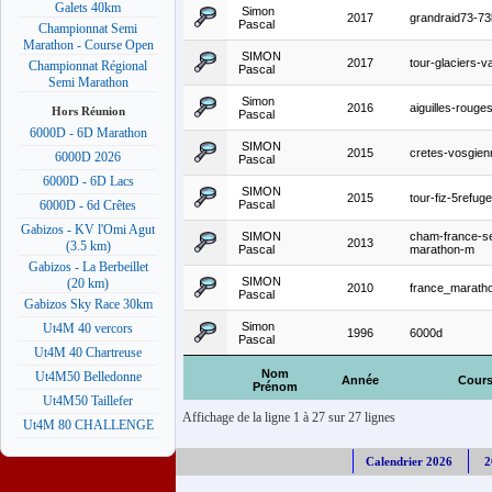
Galets 40km
Simon
2017
grandraid73-7
Pascal
Championnat Semi
Marathon - Course Open
SIMON
2017
tour-glaciers-v
Championnat Régional
Pascal
Semi Marathon
Simon
2016
aiguilles-roug
Hors Réunion
Pascal
6000D - 6D Marathon
SIMON
2015
cretes-vosgien
6000D 2026
Pascal
6000D - 6D Lacs
SIMON
2015
tour-fiz-5refug
Pascal
6000D - 6d Crêtes
Gabizos - KV l'Omi Agut
SIMON
cham-france-s
2013
(3.5 km)
Pascal
marathon-m
Gabizos - La Berbeillet
SIMON
(20 km)
2010
france_marath
Pascal
Gabizos Sky Race 30km
Simon
Ut4M 40 vercors
1996
6000d
Pascal
Ut4M 40 Chartreuse
Nom
Ut4M50 Belledonne
Année
Cour
Prénom
Ut4M50 Taillefer
Affichage de la ligne 1 à 27 sur 27 lignes
Ut4M 80 CHALLENGE
Calendrier 2026
2